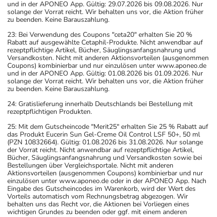
und in der APONEO App. Gültig: 29.07.2026 bis 09.08.2026. Nur
solange der Vorrat reicht. Wir behalten uns vor, die Aktion früher
zu beenden. Keine Barauszahlung.
23: Bei Verwendung des Coupons "ceta20" erhalten Sie 20 %
Rabatt auf ausgewählte Cetaphil-Produkte. Nicht anwendbar auf
rezeptpflichtige Artikel, Bücher, Säuglingsanfangsnahrung und
Versandkosten. Nicht mit anderen Aktionsvorteilen (ausgenommen
Coupons) kombinierbar und nur einzulösen unter www.aponeo.de
und in der APONEO App. Gültig: 01.08.2026 bis 01.09.2026. Nur
solange der Vorrat reicht. Wir behalten uns vor, die Aktion früher
zu beenden. Keine Barauszahlung.
24: Gratislieferung innerhalb Deutschlands bei Bestellung mit
rezeptpflichtigen Produkten.
25: Mit dem Gutscheincode "Merit25" erhalten Sie 25 % Rabatt auf
das Produkt Eucerin Sun Gel-Creme Oil Control LSF 50+, 50 ml
(PZN 10832664). Gültig: 01.08.2026 bis 31.08.2026. Nur solange
der Vorrat reicht. Nicht anwendbar auf rezeptpflichtige Artikel,
Bücher, Säuglingsanfangsnahrung und Versandkosten sowie bei
Bestellungen über Vergleichsportale. Nicht mit anderen
Aktionsvorteilen (ausgenommen Coupons) kombinierbar und nur
einzulösen unter www.aponeo.de oder in der APONEO App. Nach
Eingabe des Gutscheincodes im Warenkorb, wird der Wert des
Vorteils automatisch vom Rechnungsbetrag abgezogen. Wir
behalten uns das Recht vor, die Aktionen bei Vorliegen eines
wichtigen Grundes zu beenden oder ggf. mit einem anderen