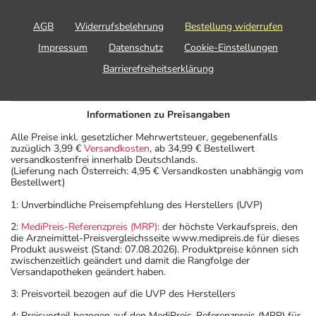
AGB
Widerrufsbelehrung
Bestellung widerrufen
Impressum
Datenschutz
Cookie-Einstellungen
Barrierefreiheitserklärung
Informationen zu Preisangaben
Alle Preise inkl. gesetzlicher Mehrwertsteuer, gegebenenfalls
zuzüglich 3,99 €
Versandkosten
, ab 34,99 € Bestellwert
versandkostenfrei innerhalb Deutschlands.
(Lieferung nach Österreich: 4,95 € Versandkosten unabhängig vom
Bestellwert)
1: Unverbindliche Preisempfehlung des Herstellers (UVP)
2:
MediPreis-Referenzpreis (MRP)
: der höchste Verkaufspreis, den
die Arzneimittel-Preisvergleichsseite www.medipreis.de für dieses
Produkt ausweist (Stand: 07.08.2026). Produktpreise können sich
zwischenzeitlich geändert und damit die Rangfolge der
Versandapotheken geändert haben.
3: Preisvorteil bezogen auf die UVP des Herstellers
4: Preisvorteil bezogen auf den MediPreis-Referenzpreis (MRP) für