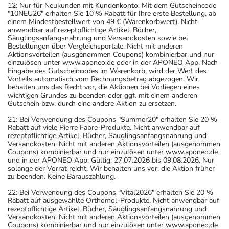
12: Nur für Neukunden mit Kundenkonto. Mit dem Gutscheincode
"10NEU26" erhalten Sie 10 % Rabatt für Ihre erste Bestellung, ab
einem Mindestbestellwert von 49 € (Warenkorbwert). Nicht
anwendbar auf rezeptpflichtige Artikel, Bücher,
Säuglingsanfangsnahrung und Versandkosten sowie bei
Bestellungen über Vergleichsportale. Nicht mit anderen
Aktionsvorteilen (ausgenommen Coupons) kombinierbar und nur
einzulösen unter www.aponeo.de oder in der APONEO App. Nach
Eingabe des Gutscheincodes im Warenkorb, wird der Wert des
Vorteils automatisch vom Rechnungsbetrag abgezogen. Wir
behalten uns das Recht vor, die Aktionen bei Vorliegen eines
wichtigen Grundes zu beenden oder ggf. mit einem anderen
Gutschein bzw. durch eine andere Aktion zu ersetzen.
21: Bei Verwendung des Coupons "Summer20" erhalten Sie 20 %
Rabatt auf viele Pierre Fabre-Produkte. Nicht anwendbar auf
rezeptpflichtige Artikel, Bücher, Säuglingsanfangsnahrung und
Versandkosten. Nicht mit anderen Aktionsvorteilen (ausgenommen
Coupons) kombinierbar und nur einzulösen unter www.aponeo.de
und in der APONEO App. Gültig: 27.07.2026 bis 09.08.2026. Nur
solange der Vorrat reicht. Wir behalten uns vor, die Aktion früher
zu beenden. Keine Barauszahlung.
22: Bei Verwendung des Coupons "Vital2026" erhalten Sie 20 %
Rabatt auf ausgewählte Orthomol-Produkte. Nicht anwendbar auf
rezeptpflichtige Artikel, Bücher, Säuglingsanfangsnahrung und
Versandkosten. Nicht mit anderen Aktionsvorteilen (ausgenommen
Coupons) kombinierbar und nur einzulösen unter www.aponeo.de