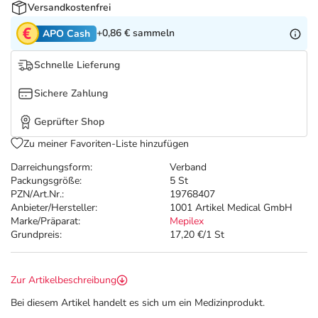
Refluthin, Lasea & Carmenthin Deals
Sport & Fitness
Täglich gut versorgt
Versandkostenfrei
+0,86 €
sammeln
APO Cash
Salus Deals
Tierapotheke
Schnelle Lieferung
Vitamine & Mineralstoffe
Sichere Zahlung
Geprüfter Shop
Marken
Zu meiner Favoriten-Liste hinzufügen
Darreichungsform:
Verband
Packungsgröße:
5 St
PZN/Art.Nr.:
19768407
Anbieter/Hersteller:
1001 Artikel Medical GmbH
Marke/Präparat:
Mepilex
Grundpreis:
17,20 €/1 St
Zur Artikelbeschreibung
Bei diesem Artikel handelt es sich um ein Medizinprodukt.