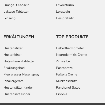
Omega 3 Kapseln
Levocetirizin
Laktase Tabletten
Loratadin
Ginseng
Desloratadin
ERKÄLTUNGEN
TOP PRODUKTE
Hustenstiller
Fieberthermometer
Hustenlöser
Neurodermitis Creme
Halsschmerztabletten
Zinksalbe
Erkältungsbad
Pantoprazol
Meerwasser Nasenspray
Fußpilz Creme
Inhaliergeräte
Mückenschutz
Hustenstiller Kinder
Panthenol Salbe
Hustensaft Kinder
Bryonia