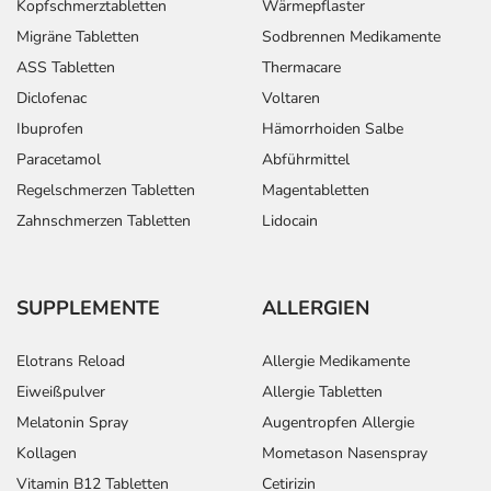
Kopfschmerztabletten
Wärmepflaster
Migräne Tabletten
Sodbrennen Medikamente
ASS Tabletten
Thermacare
Diclofenac
Voltaren
Ibuprofen
Hämorrhoiden Salbe
Paracetamol
Abführmittel
Regelschmerzen Tabletten
Magentabletten
Zahnschmerzen Tabletten
Lidocain
SUPPLEMENTE
ALLERGIEN
Elotrans Reload
Allergie Medikamente
Eiweißpulver
Allergie Tabletten
Melatonin Spray
Augentropfen Allergie
Kollagen
Mometason Nasenspray
Vitamin B12 Tabletten
Cetirizin