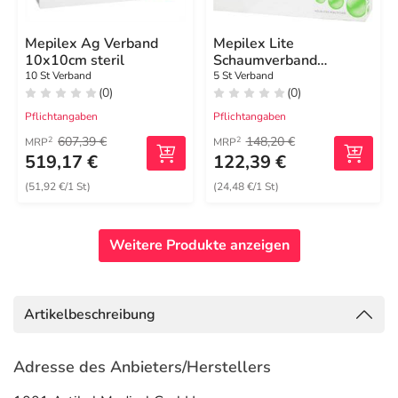
Mepilex Ag Verband
Mepilex Lite
10x10cm steril
Schaumverband
12,5x12,5cm steril
10 St Verband
5 St Verband
(0)
(0)
Pflichtangaben
Pflichtangaben
607,39 €
148,20 €
2
2
MRP
MRP
519,17 €
122,39 €
(51,92 €/1 St)
(24,48 €/1 St)
Weitere Produkte anzeigen
Artikelbeschreibung
Adresse des Anbieters/Herstellers