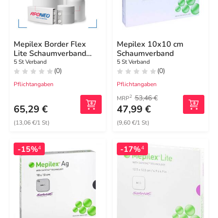
Mepilex Border Flex
Mepilex 10x10 cm
Lite Schaumverband
Schaumverband
5x12,5 cm
5 St Verband
5 St Verband
(0)
(0)
Pflichtangaben
Pflichtangaben
53,46 €
2
MRP
65,29 €
47,99 €
(13,06 €/1 St)
(9,60 €/1 St)
-15%
-17%
4
4