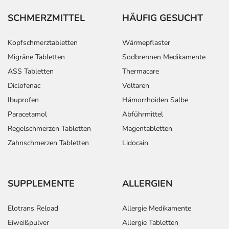
SCHMERZMITTEL
HÄUFIG GESUCHT
Kopfschmerztabletten
Wärmepflaster
Migräne Tabletten
Sodbrennen Medikamente
ASS Tabletten
Thermacare
Diclofenac
Voltaren
Ibuprofen
Hämorrhoiden Salbe
Paracetamol
Abführmittel
Regelschmerzen Tabletten
Magentabletten
Zahnschmerzen Tabletten
Lidocain
SUPPLEMENTE
ALLERGIEN
Elotrans Reload
Allergie Medikamente
Eiweißpulver
Allergie Tabletten