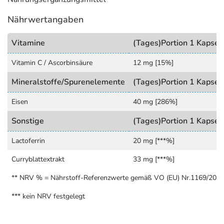
hinterlegt. (oben)
Nährwertangaben
Vitamine
(Tages)Portion 1 Kapsel
Vitamin C / Ascorbinsäure
12 mg [15%]
Mineralstoffe/Spurenelemente
(Tages)Portion 1 Kapsel
Eisen
40 mg [286%]
Sonstige
(Tages)Portion 1 Kapsel
Lactoferrin
20 mg [***%]
Curryblattextrakt
33 mg [***%]
** NRV % = Nährstoff-Referenzwerte gemäß VO (EU) Nr.1169/201
*** kein NRV festgelegt