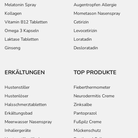
Melatonin Spray
Augentropfen Allergie
Kollagen
Mometason Nasenspray
Vitamin B12 Tabletten
Cetirizin
Omega 3 Kapseln
Levocetirizin
Laktase Tabletten
Loratadin
Ginseng
Desloratadin
ERKÄLTUNGEN
TOP PRODUKTE
Hustenstiller
Fieberthermometer
Hustenlöser
Neurodermitis Creme
Halsschmerztabletten
Zinksalbe
Erkältungsbad
Pantoprazol
Meerwasser Nasenspray
Fußpilz Creme
Inhaliergeräte
Mückenschutz