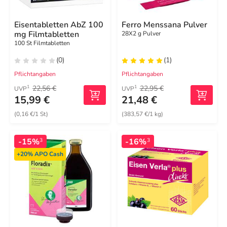
Eisentabletten AbZ 100
Ferro Menssana Pulver
mg Filmtabletten
28X2 g Pulver
100 St Filmtabletten
(0)
(1)
Pflichtangaben
Pflichtangaben
22,56 €
22,95 €
1
1
UVP
UVP
15,99 €
21,48 €
(0,16 €/1 St)
(383,57 €/1 kg)
-15%
-16%
3
3
+20%
APO Cash