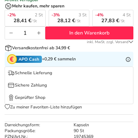
Refluthin, Lasea & Carmenthin Deals
Sport & Fitness
Täglich gut versorgt
Mehr kaufen, mehr sparen
-2%
2 St
-3%
3 St
-4%
4 St
Salus Deals
Tierapotheke
28,41 €
28,12 €
27,83 €
/ St
/ St
/ St
In den Warenkorb
Vitamine & Mineralstoffe
inkl. MwSt. zzgl. Versand
Versandkostenfrei ab 34,99 €
Marken
+0,29 €
sammeln
APO Cash
Schnelle Lieferung
Sichere Zahlung
Geprüfter Shop
Zu meiner Favoriten-Liste hinzufügen
Darreichungsform:
Kapseln
Packungsgröße:
90 St
PZN/Art.Nr.:
19745369