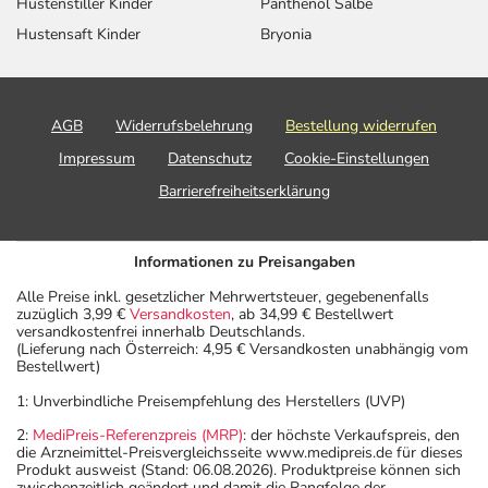
Hustenstiller Kinder
Panthenol Salbe
Hustensaft Kinder
Bryonia
AGB
Widerrufsbelehrung
Bestellung widerrufen
Impressum
Datenschutz
Cookie-Einstellungen
Barrierefreiheitserklärung
Informationen zu Preisangaben
Alle Preise inkl. gesetzlicher Mehrwertsteuer, gegebenenfalls
zuzüglich 3,99 €
Versandkosten
, ab 34,99 € Bestellwert
versandkostenfrei innerhalb Deutschlands.
(Lieferung nach Österreich: 4,95 € Versandkosten unabhängig vom
Bestellwert)
1: Unverbindliche Preisempfehlung des Herstellers (UVP)
2:
MediPreis-Referenzpreis (MRP)
: der höchste Verkaufspreis, den
die Arzneimittel-Preisvergleichsseite www.medipreis.de für dieses
Produkt ausweist (Stand: 06.08.2026). Produktpreise können sich
zwischenzeitlich geändert und damit die Rangfolge der