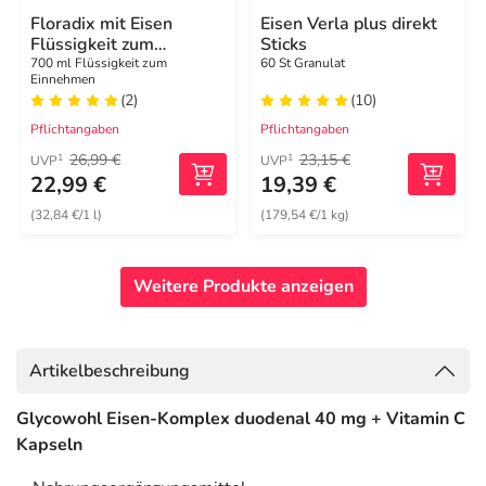
Floradix mit Eisen
Eisen Verla plus direkt
Flüssigkeit zum
Sticks
Einnehmen
700 ml Flüssigkeit zum
60 St Granulat
Einnehmen
(2)
(10)
Pflichtangaben
Pflichtangaben
26,99 €
23,15 €
1
1
UVP
UVP
22,99 €
19,39 €
(32,84 €/1 l)
(179,54 €/1 kg)
Weitere Produkte anzeigen
Artikelbeschreibung
Glycowohl Eisen-Komplex duodenal 40 mg + Vitamin C
Kapseln