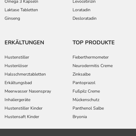
Omega 3 Kapseln
Levocetirizin
Laktase Tabletten
Loratadin
Ginseng
Desloratadin
ERKÄLTUNGEN
TOP PRODUKTE
Hustenstiller
Fieberthermometer
Hustenlöser
Neurodermitis Creme
Halsschmerztabletten
Zinksalbe
Erkältungsbad
Pantoprazol
Meerwasser Nasenspray
Fußpilz Creme
Inhaliergeräte
Mückenschutz
Hustenstiller Kinder
Panthenol Salbe
Hustensaft Kinder
Bryonia