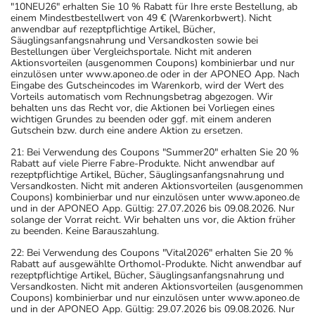
"10NEU26" erhalten Sie 10 % Rabatt für Ihre erste Bestellung, ab
einem Mindestbestellwert von 49 € (Warenkorbwert). Nicht
anwendbar auf rezeptpflichtige Artikel, Bücher,
Säuglingsanfangsnahrung und Versandkosten sowie bei
Bestellungen über Vergleichsportale. Nicht mit anderen
Aktionsvorteilen (ausgenommen Coupons) kombinierbar und nur
einzulösen unter www.aponeo.de oder in der APONEO App. Nach
Eingabe des Gutscheincodes im Warenkorb, wird der Wert des
Vorteils automatisch vom Rechnungsbetrag abgezogen. Wir
behalten uns das Recht vor, die Aktionen bei Vorliegen eines
wichtigen Grundes zu beenden oder ggf. mit einem anderen
Gutschein bzw. durch eine andere Aktion zu ersetzen.
21: Bei Verwendung des Coupons "Summer20" erhalten Sie 20 %
Rabatt auf viele Pierre Fabre-Produkte. Nicht anwendbar auf
rezeptpflichtige Artikel, Bücher, Säuglingsanfangsnahrung und
Versandkosten. Nicht mit anderen Aktionsvorteilen (ausgenommen
Coupons) kombinierbar und nur einzulösen unter www.aponeo.de
und in der APONEO App. Gültig: 27.07.2026 bis 09.08.2026. Nur
solange der Vorrat reicht. Wir behalten uns vor, die Aktion früher
zu beenden. Keine Barauszahlung.
22: Bei Verwendung des Coupons "Vital2026" erhalten Sie 20 %
Rabatt auf ausgewählte Orthomol-Produkte. Nicht anwendbar auf
rezeptpflichtige Artikel, Bücher, Säuglingsanfangsnahrung und
Versandkosten. Nicht mit anderen Aktionsvorteilen (ausgenommen
Coupons) kombinierbar und nur einzulösen unter www.aponeo.de
und in der APONEO App. Gültig: 29.07.2026 bis 09.08.2026. Nur