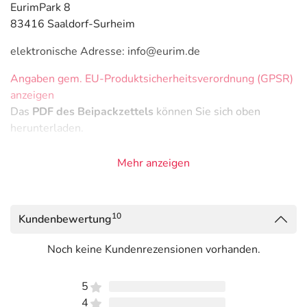
EurimPark 8
83416 Saaldorf-Surheim
elektronische Adresse: info@eurim.de
Angaben gem. EU-Produktsicherheitsverordnung (GPSR)
anzeigen
Das
PDF des Beipackzettels
können Sie sich oben
herunterladen.
Mehr anzeigen
10
Kundenbewertung
Noch keine Kundenrezensionen vorhanden.
5
4