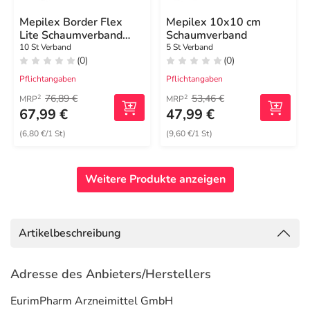
Mepilex Border Flex
Mepilex 10x10 cm
Lite Schaumverband
Schaumverband
4x5 cm
10 St Verband
5 St Verband
(0)
(0)
Pflichtangaben
Pflichtangaben
76,89 €
53,46 €
2
2
MRP
MRP
67,99 €
47,99 €
(6,80 €/1 St)
(9,60 €/1 St)
Weitere Produkte anzeigen
Artikelbeschreibung
Adresse des Anbieters/Herstellers
EurimPharm Arzneimittel GmbH