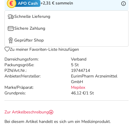
Refluthin, Lasea & Carmenthin Deals
Sport & Fitness
Täglich gut versorgt
+2,31 €
sammeln
APO Cash
Schnelle Lieferung
Salus Deals
Tierapotheke
Sichere Zahlung
Vitamine & Mineralstoffe
Geprüfter Shop
Zu meiner Favoriten-Liste hinzufügen
Marken
Darreichungsform:
Verband
Packungsgröße:
5 St
PZN/Art.Nr.:
19744714
Anbieter/Hersteller:
EurimPharm Arzneimittel
GmbH
Marke/Präparat:
Mepilex
Grundpreis:
46,12 €/1 St
Zur Artikelbeschreibung
Bei diesem Artikel handelt es sich um ein Medizinprodukt.