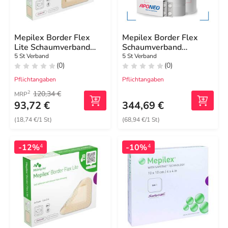
Mepilex Border Flex
Mepilex Border Flex
Lite Schaumverband
Schaumverband
10x10 cm
haft.15x19 cm oval
5 St Verband
5 St Verband
(0)
(0)
Pflichtangaben
Pflichtangaben
120,34 €
2
MRP
93,72 €
344,69 €
(18,74 €/1 St)
(68,94 €/1 St)
-12%
-10%
4
4