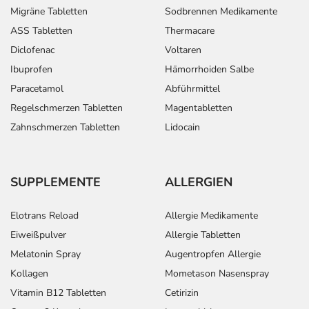
Migräne Tabletten
Sodbrennen Medikamente
ASS Tabletten
Thermacare
Diclofenac
Voltaren
Ibuprofen
Hämorrhoiden Salbe
Paracetamol
Abführmittel
Regelschmerzen Tabletten
Magentabletten
Zahnschmerzen Tabletten
Lidocain
SUPPLEMENTE
ALLERGIEN
Elotrans Reload
Allergie Medikamente
Eiweißpulver
Allergie Tabletten
Melatonin Spray
Augentropfen Allergie
Kollagen
Mometason Nasenspray
Vitamin B12 Tabletten
Cetirizin