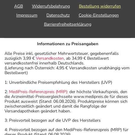
AGB
Widerrufsbelehrung
Bestellung widerrufen
Impressum
Datenschutz
Cookie-Einstellungen
Barrierefreiheitserklärung
Informationen zu Preisangaben
Alle Preise inkl. gesetzlicher Mehrwertsteuer, gegebenenfalls
zuzüglich 3,99 €
Versandkosten
, ab 34,99 € Bestellwert
versandkostenfrei innerhalb Deutschlands.
(Lieferung nach Österreich: 4,95 € Versandkosten unabhängig vom
Bestellwert)
1: Unverbindliche Preisempfehlung des Herstellers (UVP)
2:
MediPreis-Referenzpreis (MRP)
: der höchste Verkaufspreis, den
die Arzneimittel-Preisvergleichsseite www.medipreis.de für dieses
Produkt ausweist (Stand: 06.08.2026). Produktpreise können sich
zwischenzeitlich geändert und damit die Rangfolge der
Versandapotheken geändert haben.
3: Preisvorteil bezogen auf die UVP des Herstellers
4: Preisvorteil bezogen auf den MediPreis-Referenzpreis (MRP) für
dieses Produkt (Stand: 06.08.2026).