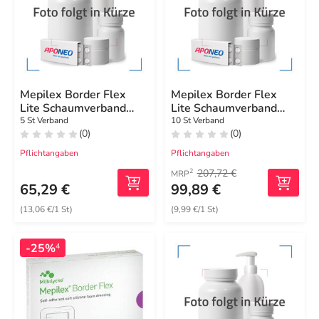
Mepilex Border Flex
Mepilex Border Flex
Lite Schaumverband
Lite Schaumverband
5x12,5 cm
10x10 cm
5 St Verband
10 St Verband
(0)
(0)
Pflichtangaben
Pflichtangaben
207,72 €
2
MRP
65,29 €
99,89 €
(13,06 €/1 St)
(9,99 €/1 St)
-25%
4