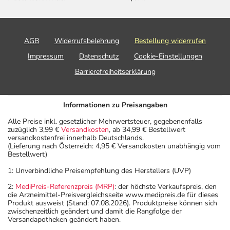
AGB
Widerrufsbelehrung
Bestellung widerrufen
Impressum
Datenschutz
Cookie-Einstellungen
Barrierefreiheitserklärung
Informationen zu Preisangaben
Alle Preise inkl. gesetzlicher Mehrwertsteuer, gegebenenfalls
zuzüglich 3,99 €
Versandkosten
, ab 34,99 € Bestellwert
versandkostenfrei innerhalb Deutschlands.
(Lieferung nach Österreich: 4,95 € Versandkosten unabhängig vom
Bestellwert)
1: Unverbindliche Preisempfehlung des Herstellers (UVP)
2:
MediPreis-Referenzpreis (MRP)
: der höchste Verkaufspreis, den
die Arzneimittel-Preisvergleichsseite www.medipreis.de für dieses
Produkt ausweist (Stand: 07.08.2026). Produktpreise können sich
zwischenzeitlich geändert und damit die Rangfolge der
Versandapotheken geändert haben.