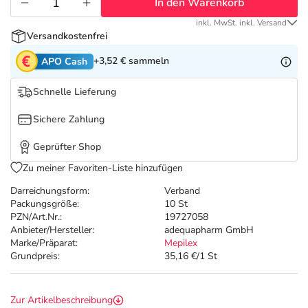
Refluthin, Lasea & Carmenthin Deals
Sport & Fitness
Täglich gut versorgt
In den Warenkorb
inkl. MwSt. inkl. Versand
Versandkostenfrei
Salus Deals
Tierapotheke
+3,52 €
sammeln
APO Cash
Vitamine & Mineralstoffe
Schnelle Lieferung
Sichere Zahlung
Marken
Geprüfter Shop
Zu meiner Favoriten-Liste hinzufügen
Darreichungsform:
Verband
Packungsgröße:
10 St
PZN/Art.Nr.:
19727058
Anbieter/Hersteller:
adequapharm GmbH
Marke/Präparat:
Mepilex
Grundpreis:
35,16 €/1 St
Zur Artikelbeschreibung