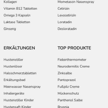
Kollagen
Mometason Nasenspray
Vitamin B12 Tabletten
Cetirizin
Omega 3 Kapseln
Levocetirizin
Laktase Tabletten
Loratadin
Ginseng
Desloratadin
ERKÄLTUNGEN
TOP PRODUKTE
Hustenstiller
Fieberthermometer
Hustenlöser
Neurodermitis Creme
Halsschmerztabletten
Zinksalbe
Erkältungsbad
Pantoprazol
Meerwasser Nasenspray
Fußpilz Creme
Inhaliergeräte
Mückenschutz
Hustenstiller Kinder
Panthenol Salbe
Hustensaft Kinder
Bryonia