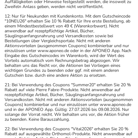
Auffälligkeiten oder Hinweise festgestellt werden, die insoweit zu
Zweifeln Anlass geben, werden nicht veröffentlicht.
12: Nur für Neukunden mit Kundenkonto. Mit dem Gutscheincode
"10NEU26" erhalten Sie 10 % Rabatt für Ihre erste Bestellung, ab
einem Mindestbestellwert von 49 € (Warenkorbwert). Nicht
anwendbar auf rezeptpflichtige Artikel, Bücher,
Säuglingsanfangsnahrung und Versandkosten sowie bei
Bestellungen über Vergleichsportale. Nicht mit anderen
Aktionsvorteilen (ausgenommen Coupons) kombinierbar und nur
einzulösen unter www.aponeo.de oder in der APONEO App. Nach
Eingabe des Gutscheincodes im Warenkorb, wird der Wert des
Vorteils automatisch vom Rechnungsbetrag abgezogen. Wir
behalten uns das Recht vor, die Aktionen bei Vorliegen eines
wichtigen Grundes zu beenden oder ggf. mit einem anderen
Gutschein bzw. durch eine andere Aktion zu ersetzen.
21: Bei Verwendung des Coupons "Summer20" erhalten Sie 20 %
Rabatt auf viele Pierre Fabre-Produkte. Nicht anwendbar auf
rezeptpflichtige Artikel, Bücher, Säuglingsanfangsnahrung und
Versandkosten. Nicht mit anderen Aktionsvorteilen (ausgenommen
Coupons) kombinierbar und nur einzulösen unter www.aponeo.de
und in der APONEO App. Gültig: 27.07.2026 bis 09.08.2026. Nur
solange der Vorrat reicht. Wir behalten uns vor, die Aktion früher
zu beenden. Keine Barauszahlung.
22: Bei Verwendung des Coupons "Vital2026" erhalten Sie 20 %
Rabatt auf ausgewählte Orthomol-Produkte. Nicht anwendbar auf