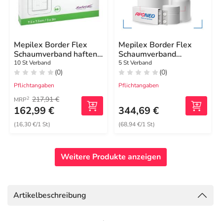
Mepilex Border Flex
Mepilex Border Flex
Schaumverband haftend
Schaumverband
7,5x7,5 cm
haft.15x19 cm oval
10 St Verband
5 St Verband
(0)
(0)
Pflichtangaben
Pflichtangaben
217,91 €
2
MRP
162,99 €
344,69 €
(16,30 €/1 St)
(68,94 €/1 St)
Weitere Produkte anzeigen
Artikelbeschreibung