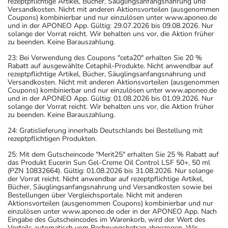
rezeptpflichtige Artikel, Bücher, Säuglingsanfangsnahrung und
Versandkosten. Nicht mit anderen Aktionsvorteilen (ausgenommen
Coupons) kombinierbar und nur einzulösen unter www.aponeo.de
und in der APONEO App. Gültig: 29.07.2026 bis 09.08.2026. Nur
solange der Vorrat reicht. Wir behalten uns vor, die Aktion früher
zu beenden. Keine Barauszahlung.
23: Bei Verwendung des Coupons "ceta20" erhalten Sie 20 %
Rabatt auf ausgewählte Cetaphil-Produkte. Nicht anwendbar auf
rezeptpflichtige Artikel, Bücher, Säuglingsanfangsnahrung und
Versandkosten. Nicht mit anderen Aktionsvorteilen (ausgenommen
Coupons) kombinierbar und nur einzulösen unter www.aponeo.de
und in der APONEO App. Gültig: 01.08.2026 bis 01.09.2026. Nur
solange der Vorrat reicht. Wir behalten uns vor, die Aktion früher
zu beenden. Keine Barauszahlung.
24: Gratislieferung innerhalb Deutschlands bei Bestellung mit
rezeptpflichtigen Produkten.
25: Mit dem Gutscheincode "Merit25" erhalten Sie 25 % Rabatt auf
das Produkt Eucerin Sun Gel-Creme Oil Control LSF 50+, 50 ml
(PZN 10832664). Gültig: 01.08.2026 bis 31.08.2026. Nur solange
der Vorrat reicht. Nicht anwendbar auf rezeptpflichtige Artikel,
Bücher, Säuglingsanfangsnahrung und Versandkosten sowie bei
Bestellungen über Vergleichsportale. Nicht mit anderen
Aktionsvorteilen (ausgenommen Coupons) kombinierbar und nur
einzulösen unter www.aponeo.de oder in der APONEO App. Nach
Eingabe des Gutscheincodes im Warenkorb, wird der Wert des
Vorteils automatisch vom Rechnungsbetrag abgezogen. Wir