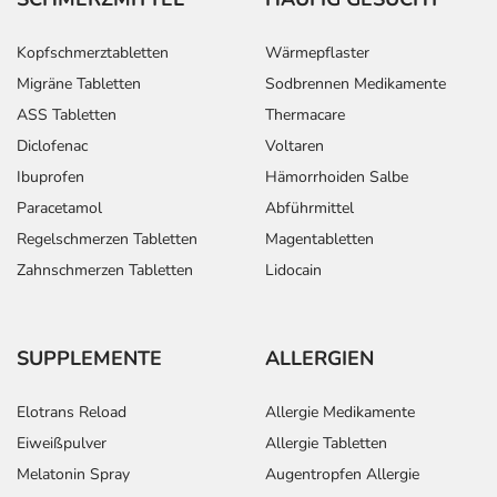
Kopfschmerztabletten
Wärmepflaster
Migräne Tabletten
Sodbrennen Medikamente
ASS Tabletten
Thermacare
Diclofenac
Voltaren
Ibuprofen
Hämorrhoiden Salbe
Paracetamol
Abführmittel
Regelschmerzen Tabletten
Magentabletten
Zahnschmerzen Tabletten
Lidocain
SUPPLEMENTE
ALLERGIEN
Elotrans Reload
Allergie Medikamente
Eiweißpulver
Allergie Tabletten
Melatonin Spray
Augentropfen Allergie