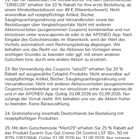
"10NEU26" erhalten Sie 10 % Rabatt für Ihre erste Bestellung, ab
einem Mindestbestellwert von 49 € (Warenkorbwert). Nicht
anwendbar auf rezeptpflichtige Artikel, Bücher,
Säuglingsanfangsnahrung und Versandkosten sowie bei
Bestellungen über Vergleichsportale. Nicht mit anderen
Aktionsvorteilen (ausgenommen Coupons) kombinierbar und nur
einzulösen unter www.aponeo.de oder in der APONEO App. Nach
Eingabe des Gutscheincodes im Warenkorb, wird der Wert des
Vorteils automatisch vom Rechnungsbetrag abgezogen. Wir
behalten uns das Recht vor, die Aktionen bei Vorliegen eines
wichtigen Grundes zu beenden oder ggf. mit einem anderen
Gutschein bzw. durch eine andere Aktion zu ersetzen.
23: Bei Verwendung des Coupons "ceta20" erhalten Sie 20 %
Rabatt auf ausgewählte Cetaphil-Produkte. Nicht anwendbar auf
rezeptpflichtige Artikel, Bücher, Säuglingsanfangsnahrung und
Versandkosten. Nicht mit anderen Aktionsvorteilen (ausgenommen
Coupons) kombinierbar und nur einzulösen unter www.aponeo.de
und in der APONEO App. Gültig: 01.08.2026 bis 01.09.2026. Nur
solange der Vorrat reicht. Wir behalten uns vor, die Aktion früher
zu beenden. Keine Barauszahlung.
24: Gratislieferung innerhalb Deutschlands bei Bestellung mit
rezeptpflichtigen Produkten.
25: Mit dem Gutscheincode "Merit25" erhalten Sie 25 % Rabatt auf
das Produkt Eucerin Sun Gel-Creme Oil Control LSF 50+, 50 ml
(PZN 10832664). Gültig: 01.08.2026 bis 31.08.2026. Nur solange