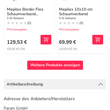
Mepilex Border Flex
Mepilex 10x10 cm
Schaumverband
Schaumverband
haft.7,8x10 cm oval
5 St Verband
5 St Verband
(0)
(0)
Pflichtangaben
Pflichtangaben
129,53 €
69,99 €
(25,91 €/1 St)
(14,00 €/1 St)
Weitere Produkte anzeigen
Artikelbeschreibung
Adresse des Anbieters/Herstellers
Param GmbH