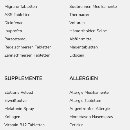
Migräne Tabletten
Sodbrennen Medikamente
ASS Tabletten
Thermacare
Diclofenac
Voltaren
Ibuprofen
Hämorrhoiden Salbe
Paracetamol
Abführmittel
Regelschmerzen Tabletten
Magentabletten
Zahnschmerzen Tabletten
Lidocain
SUPPLEMENTE
ALLERGIEN
Elotrans Reload
Allergie Medikamente
Eiweißpulver
Allergie Tabletten
Melatonin Spray
Augentropfen Allergie
Kollagen
Mometason Nasenspray
Vitamin B12 Tabletten
Cetirizin