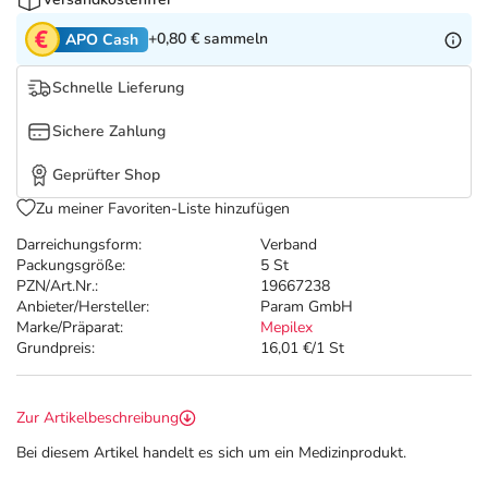
Refluthin, Lasea & Carmenthin Deals
Sport & Fitness
Täglich gut versorgt
+0,80 €
sammeln
APO Cash
Salus Deals
Tierapotheke
Schnelle Lieferung
Vitamine & Mineralstoffe
Sichere Zahlung
Geprüfter Shop
Marken
Zu meiner Favoriten-Liste hinzufügen
Darreichungsform:
Verband
Packungsgröße:
5 St
PZN/Art.Nr.:
19667238
Anbieter/Hersteller:
Param GmbH
Marke/Präparat:
Mepilex
Grundpreis:
16,01 €/1 St
Zur Artikelbeschreibung
Bei diesem Artikel handelt es sich um ein Medizinprodukt.