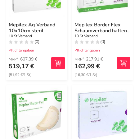
Mepilex Ag Verband
Mepilex Border Flex
10x10cm steril
Schaumverband haftend
7,5x7,5 cm
10 St Verband
10 St Verband
(0)
(0)
Pflichtangaben
Pflichtangaben
607,39 €
217,91 €
2
2
MRP
MRP
519,17 €
162,99 €
(51,92 €/1 St)
(16,30 €/1 St)