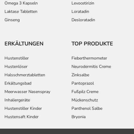
Omega 3 Kapseln
Levocetirizin
Laktase Tabletten
Loratadin
Ginseng
Desloratadin
ERKÄLTUNGEN
TOP PRODUKTE
Hustenstiller
Fieberthermometer
Hustenlöser
Neurodermitis Creme
Halsschmerztabletten
Zinksalbe
Erkältungsbad
Pantoprazol
Meerwasser Nasenspray
Fußpilz Creme
Inhaliergeräte
Mückenschutz
Hustenstiller Kinder
Panthenol Salbe
Hustensaft Kinder
Bryonia