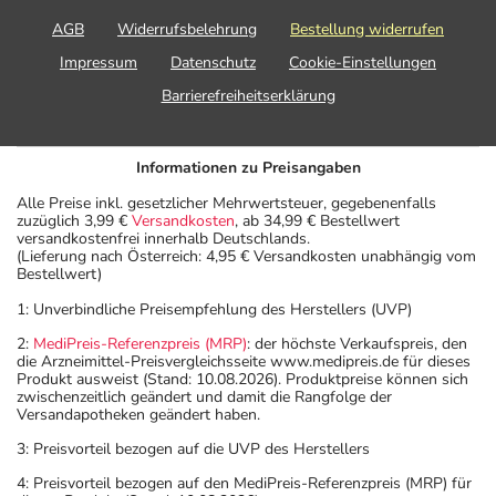
AGB
Widerrufsbelehrung
Bestellung widerrufen
Impressum
Datenschutz
Cookie-Einstellungen
Barrierefreiheitserklärung
Informationen zu Preisangaben
Alle Preise inkl. gesetzlicher Mehrwertsteuer, gegebenenfalls
zuzüglich 3,99 €
Versandkosten
, ab 34,99 € Bestellwert
versandkostenfrei innerhalb Deutschlands.
(Lieferung nach Österreich: 4,95 € Versandkosten unabhängig vom
Bestellwert)
1: Unverbindliche Preisempfehlung des Herstellers (UVP)
2:
MediPreis-Referenzpreis (MRP)
: der höchste Verkaufspreis, den
die Arzneimittel-Preisvergleichsseite www.medipreis.de für dieses
Produkt ausweist (Stand: 10.08.2026). Produktpreise können sich
zwischenzeitlich geändert und damit die Rangfolge der
Versandapotheken geändert haben.
3: Preisvorteil bezogen auf die UVP des Herstellers
4: Preisvorteil bezogen auf den MediPreis-Referenzpreis (MRP) für