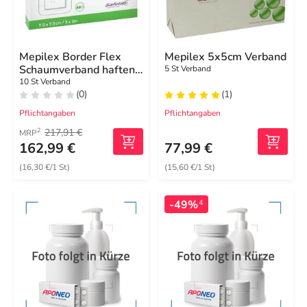
Mepilex Border Flex
Mepilex 5x5cm Verband
Schaumverband haftend
5 St Verband
7,5x7,5 cm
10 St Verband
(0)
(1)
Pflichtangaben
Pflichtangaben
217,91 €
2
MRP
162,99 €
77,99 €
(16,30 €/1 St)
(15,60 €/1 St)
-49%
4