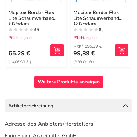
Mepilex Border Flex
Mepilex Border Flex
Lite Schaumverband
Lite Schaumverband
5x12,5 cm
10x10 cm
5 St Verband
10 St Verband
(0)
(0)
Pflichtangaben
Pflichtangaben
195,29 €
2
MRP
65,29 €
99,89 €
(13,06 €/1 St)
(9,99 €/1 St)
Weitere Produkte anzeigen
Artikelbeschreibung
Adresse des Anbieters/Herstellers
EurimPharm Arzneimittel GmbH