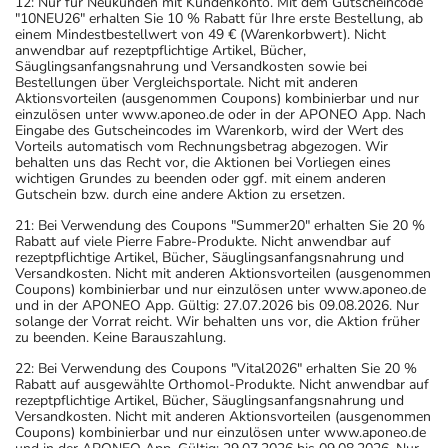
12: Nur für Neukunden mit Kundenkonto. Mit dem Gutscheincode
"10NEU26" erhalten Sie 10 % Rabatt für Ihre erste Bestellung, ab
einem Mindestbestellwert von 49 € (Warenkorbwert). Nicht
anwendbar auf rezeptpflichtige Artikel, Bücher,
Säuglingsanfangsnahrung und Versandkosten sowie bei
Bestellungen über Vergleichsportale. Nicht mit anderen
Aktionsvorteilen (ausgenommen Coupons) kombinierbar und nur
einzulösen unter www.aponeo.de oder in der APONEO App. Nach
Eingabe des Gutscheincodes im Warenkorb, wird der Wert des
Vorteils automatisch vom Rechnungsbetrag abgezogen. Wir
behalten uns das Recht vor, die Aktionen bei Vorliegen eines
wichtigen Grundes zu beenden oder ggf. mit einem anderen
Gutschein bzw. durch eine andere Aktion zu ersetzen.
21: Bei Verwendung des Coupons "Summer20" erhalten Sie 20 %
Rabatt auf viele Pierre Fabre-Produkte. Nicht anwendbar auf
rezeptpflichtige Artikel, Bücher, Säuglingsanfangsnahrung und
Versandkosten. Nicht mit anderen Aktionsvorteilen (ausgenommen
Coupons) kombinierbar und nur einzulösen unter www.aponeo.de
und in der APONEO App. Gültig: 27.07.2026 bis 09.08.2026. Nur
solange der Vorrat reicht. Wir behalten uns vor, die Aktion früher
zu beenden. Keine Barauszahlung.
22: Bei Verwendung des Coupons "Vital2026" erhalten Sie 20 %
Rabatt auf ausgewählte Orthomol-Produkte. Nicht anwendbar auf
rezeptpflichtige Artikel, Bücher, Säuglingsanfangsnahrung und
Versandkosten. Nicht mit anderen Aktionsvorteilen (ausgenommen
Coupons) kombinierbar und nur einzulösen unter www.aponeo.de