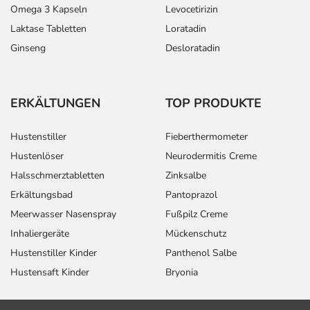
Omega 3 Kapseln
Levocetirizin
Laktase Tabletten
Loratadin
Ginseng
Desloratadin
ERKÄLTUNGEN
TOP PRODUKTE
Hustenstiller
Fieberthermometer
Hustenlöser
Neurodermitis Creme
Halsschmerztabletten
Zinksalbe
Erkältungsbad
Pantoprazol
Meerwasser Nasenspray
Fußpilz Creme
Inhaliergeräte
Mückenschutz
Hustenstiller Kinder
Panthenol Salbe
Hustensaft Kinder
Bryonia