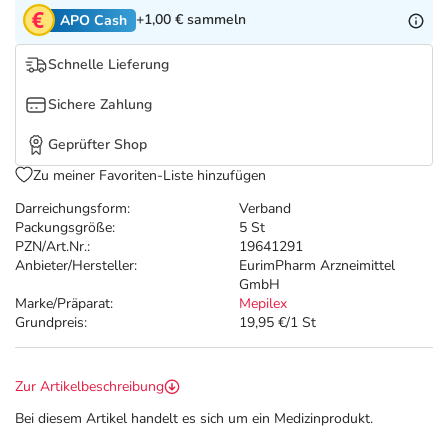
Refluthin, Lasea & Carmenthin Deals
Sport & Fitness
Täglich gut versorgt
+1,00 €
sammeln
APO Cash
Salus Deals
Tierapotheke
Schnelle Lieferung
Sichere Zahlung
Vitamine & Mineralstoffe
Geprüfter Shop
Marken
Zu meiner Favoriten-Liste hinzufügen
Darreichungsform:
Verband
Packungsgröße:
5 St
PZN/Art.Nr.:
19641291
Anbieter/Hersteller:
EurimPharm Arzneimittel
GmbH
Marke/Präparat:
Mepilex
Grundpreis:
19,95 €/1 St
Zur Artikelbeschreibung
Bei diesem Artikel handelt es sich um ein Medizinprodukt.