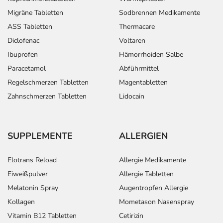
Migräne Tabletten
Sodbrennen Medikamente
ASS Tabletten
Thermacare
Diclofenac
Voltaren
Ibuprofen
Hämorrhoiden Salbe
Paracetamol
Abführmittel
Regelschmerzen Tabletten
Magentabletten
Zahnschmerzen Tabletten
Lidocain
SUPPLEMENTE
ALLERGIEN
Elotrans Reload
Allergie Medikamente
Eiweißpulver
Allergie Tabletten
Melatonin Spray
Augentropfen Allergie
Kollagen
Mometason Nasenspray
Vitamin B12 Tabletten
Cetirizin