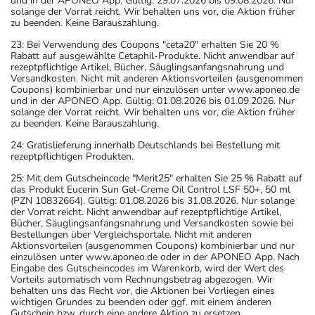
und in der APONEO App. Gültig: 29.07.2026 bis 09.08.2026. Nur
solange der Vorrat reicht. Wir behalten uns vor, die Aktion früher
zu beenden. Keine Barauszahlung.
23: Bei Verwendung des Coupons "ceta20" erhalten Sie 20 %
Rabatt auf ausgewählte Cetaphil-Produkte. Nicht anwendbar auf
rezeptpflichtige Artikel, Bücher, Säuglingsanfangsnahrung und
Versandkosten. Nicht mit anderen Aktionsvorteilen (ausgenommen
Coupons) kombinierbar und nur einzulösen unter www.aponeo.de
und in der APONEO App. Gültig: 01.08.2026 bis 01.09.2026. Nur
solange der Vorrat reicht. Wir behalten uns vor, die Aktion früher
zu beenden. Keine Barauszahlung.
24: Gratislieferung innerhalb Deutschlands bei Bestellung mit
rezeptpflichtigen Produkten.
25: Mit dem Gutscheincode "Merit25" erhalten Sie 25 % Rabatt auf
das Produkt Eucerin Sun Gel-Creme Oil Control LSF 50+, 50 ml
(PZN 10832664). Gültig: 01.08.2026 bis 31.08.2026. Nur solange
der Vorrat reicht. Nicht anwendbar auf rezeptpflichtige Artikel,
Bücher, Säuglingsanfangsnahrung und Versandkosten sowie bei
Bestellungen über Vergleichsportale. Nicht mit anderen
Aktionsvorteilen (ausgenommen Coupons) kombinierbar und nur
einzulösen unter www.aponeo.de oder in der APONEO App. Nach
Eingabe des Gutscheincodes im Warenkorb, wird der Wert des
Vorteils automatisch vom Rechnungsbetrag abgezogen. Wir
behalten uns das Recht vor, die Aktionen bei Vorliegen eines
wichtigen Grundes zu beenden oder ggf. mit einem anderen
Gutschein bzw. durch eine andere Aktion zu ersetzen.