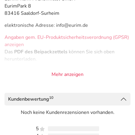
EurimPark 8
83416 Saaldorf-Surheim
elektronische Adresse: info@eurim.de
Angaben gem. EU-Produktsicherheitsverordnung (GPSR)
anzeigen
Das
PDF des Beipackzettels
können Sie sich oben
herunterladen.
Mehr anzeigen
10
Kundenbewertung
Noch keine Kundenrezensionen vorhanden.
5