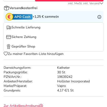
Refluthin, Lasea & Carmenthin Deals
Sport & Fitness
Täglich gut versorgt
inkl. MwSt. inkl. Versand
Versandkostenfrei
Salus Deals
Tierapotheke
+1,25 €
sammeln
APO Cash
Schnelle Lieferung
Vitamine & Mineralstoffe
Sichere Zahlung
Marken
Geprüfter Shop
Zu meiner Favoriten-Liste hinzufügen
Darreichungsform:
Katheter
Packungsgröße:
30 St
PZN/Art.Nr.:
19639242
Anbieter/Hersteller:
Hollister Incorporated
Marke/Präparat:
Vapro
Grundpreis:
4,17 €/1 St
Zur Artikelbeschreibung