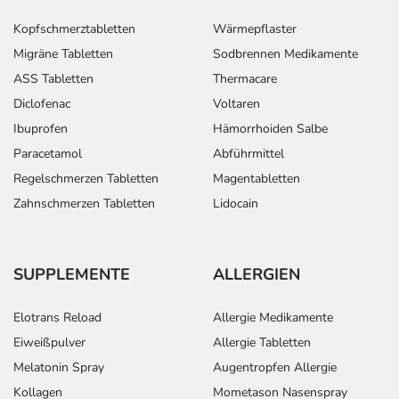
Kopfschmerztabletten
Wärmepflaster
Migräne Tabletten
Sodbrennen Medikamente
ASS Tabletten
Thermacare
Diclofenac
Voltaren
Ibuprofen
Hämorrhoiden Salbe
Paracetamol
Abführmittel
Regelschmerzen Tabletten
Magentabletten
Zahnschmerzen Tabletten
Lidocain
SUPPLEMENTE
ALLERGIEN
Elotrans Reload
Allergie Medikamente
Eiweißpulver
Allergie Tabletten
Melatonin Spray
Augentropfen Allergie
Kollagen
Mometason Nasenspray