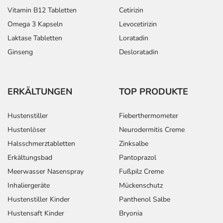
Vitamin B12 Tabletten
Cetirizin
Omega 3 Kapseln
Levocetirizin
Laktase Tabletten
Loratadin
Ginseng
Desloratadin
ERKÄLTUNGEN
TOP PRODUKTE
Hustenstiller
Fieberthermometer
Hustenlöser
Neurodermitis Creme
Halsschmerztabletten
Zinksalbe
Erkältungsbad
Pantoprazol
Meerwasser Nasenspray
Fußpilz Creme
Inhaliergeräte
Mückenschutz
Hustenstiller Kinder
Panthenol Salbe
Hustensaft Kinder
Bryonia