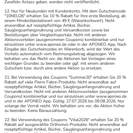
Zweifeln Anlass geben, werden nicht veröffentlicht.
12: Nur für Neukunden mit Kundenkonto. Mit dem Gutscheincode
"10NEU26" erhalten Sie 10 % Rabatt für Ihre erste Bestellung, ab
einem Mindestbestellwert von 49 € (Warenkorbwert). Nicht
anwendbar auf rezeptpflichtige Artikel, Bücher,
Säuglingsanfangsnahrung und Versandkosten sowie bei
Bestellungen über Vergleichsportale. Nicht mit anderen
Aktionsvorteilen (ausgenommen Coupons) kombinierbar und nur
einzulösen unter www.aponeo.de oder in der APONEO App. Nach
Eingabe des Gutscheincodes im Warenkorb, wird der Wert des
Vorteils automatisch vom Rechnungsbetrag abgezogen. Wir
behalten uns das Recht vor, die Aktionen bei Vorliegen eines
wichtigen Grundes zu beenden oder ggf. mit einem anderen
Gutschein bzw. durch eine andere Aktion zu ersetzen.
21: Bei Verwendung des Coupons "Summer20" erhalten Sie 20 %
Rabatt auf viele Pierre Fabre-Produkte. Nicht anwendbar auf
rezeptpflichtige Artikel, Bücher, Säuglingsanfangsnahrung und
Versandkosten. Nicht mit anderen Aktionsvorteilen (ausgenommen
Coupons) kombinierbar und nur einzulösen unter www.aponeo.de
und in der APONEO App. Gültig: 27.07.2026 bis 09.08.2026. Nur
solange der Vorrat reicht. Wir behalten uns vor, die Aktion früher
zu beenden. Keine Barauszahlung.
22: Bei Verwendung des Coupons "Vital2026" erhalten Sie 20 %
Rabatt auf ausgewählte Orthomol-Produkte. Nicht anwendbar auf
rezeptpflichtige Artikel, Bücher, Säuglingsanfangsnahrung und