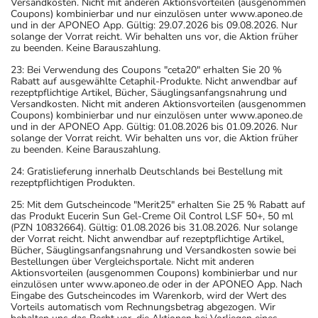
Versandkosten. Nicht mit anderen Aktionsvorteilen (ausgenommen
Coupons) kombinierbar und nur einzulösen unter www.aponeo.de
und in der APONEO App. Gültig: 29.07.2026 bis 09.08.2026. Nur
solange der Vorrat reicht. Wir behalten uns vor, die Aktion früher
zu beenden. Keine Barauszahlung.
23: Bei Verwendung des Coupons "ceta20" erhalten Sie 20 %
Rabatt auf ausgewählte Cetaphil-Produkte. Nicht anwendbar auf
rezeptpflichtige Artikel, Bücher, Säuglingsanfangsnahrung und
Versandkosten. Nicht mit anderen Aktionsvorteilen (ausgenommen
Coupons) kombinierbar und nur einzulösen unter www.aponeo.de
und in der APONEO App. Gültig: 01.08.2026 bis 01.09.2026. Nur
solange der Vorrat reicht. Wir behalten uns vor, die Aktion früher
zu beenden. Keine Barauszahlung.
24: Gratislieferung innerhalb Deutschlands bei Bestellung mit
rezeptpflichtigen Produkten.
25: Mit dem Gutscheincode "Merit25" erhalten Sie 25 % Rabatt auf
das Produkt Eucerin Sun Gel-Creme Oil Control LSF 50+, 50 ml
(PZN 10832664). Gültig: 01.08.2026 bis 31.08.2026. Nur solange
der Vorrat reicht. Nicht anwendbar auf rezeptpflichtige Artikel,
Bücher, Säuglingsanfangsnahrung und Versandkosten sowie bei
Bestellungen über Vergleichsportale. Nicht mit anderen
Aktionsvorteilen (ausgenommen Coupons) kombinierbar und nur
einzulösen unter www.aponeo.de oder in der APONEO App. Nach
Eingabe des Gutscheincodes im Warenkorb, wird der Wert des
Vorteils automatisch vom Rechnungsbetrag abgezogen. Wir