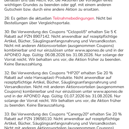
behalten uns das Recht vor, die Aktionen bei Vorliegen eines
wichtigen Grundes zu beenden oder ggf. mit einem anderen
Gutschein bzw. durch eine andere Aktion zu ersetzen.
26: Es gelten die aktuellen
Teilnahmebedingungen
. Nicht bei
Bestellungen über Vergleichsportale.
30: Bei Verwendung des Coupons "Ciclopoli5" erhalten Sie 5 €
Rabatt auf PZN 8907142. Nicht anwendbar auf rezeptpflichtige
Artikel, Bücher, Säuglingsanfangsnahrung und Versandkosten.
Nicht mit anderen Aktionsvorteilen (ausgenommen Coupons)
kombinierbar und nur einzulösen unter www.aponeo.de und in der
APONEO App. Gültig: 06.08.2026 bis 31.08.2026. Nur solange der
Vorrat reicht. Wir behalten uns vor, die Aktion früher zu beenden.
Keine Barauszahlung.
32: Bei Verwendung des Coupons "HP20" erhalten Sie 20 %
Rabatt auf viele Hansaplast-Produkte. Nicht anwendbar auf
rezeptpflichtige Artikel, Bücher, Säuglingsanfangsnahrung und
Versandkosten. Nicht mit anderen Aktionsvorteilen (ausgenommen
Coupons) kombinierbar und nur einzulösen unter www.aponeo.de
und in der APONEO App. Gültig: 01.07.2026 bis 31.08.2026. Nur
solange der Vorrat reicht. Wir behalten uns vor, die Aktion früher
zu beenden. Keine Barauszahlung.
33: Bei Verwendung des Coupons "Canergy20" erhalten Sie 20 %
Rabatt auf PZN 19658110. Nicht anwendbar auf rezeptpflichtige
Artikel, Bücher, Säuglingsanfangsnahrung und Versandkosten.
Nicht mit anderen Aktionsvorteilen (ausgenommen Coupons)