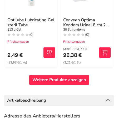
Optilube Lubricating Gel
Conveen Optima
steril Tube
Kondom Urinal 8 cm 28
mm
113 g Gel
30 St Kondome
(0)
(0)
Pflichtangaben
Pflichtangaben
124,77 €
2
MRP
9,49 €
96,38 €
(83,98 €/1 kg)
(3,21 €/1 St)
Weitere Produkte anzeigen
Artikelbeschreibung
Adresse des Anbieters/Herstellers