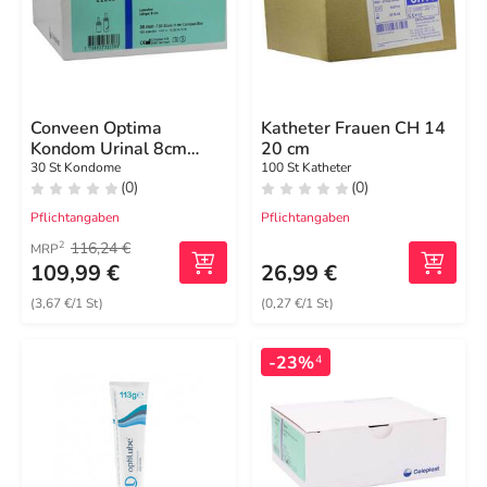
Conveen Optima
Katheter Frauen CH 14
Kondom Urinal 8cm
20 cm
35mm
30 St Kondome
100 St Katheter
(0)
(0)
Pflichtangaben
Pflichtangaben
116,24 €
2
MRP
109,99 €
26,99 €
(3,67 €/1 St)
(0,27 €/1 St)
-23%
4