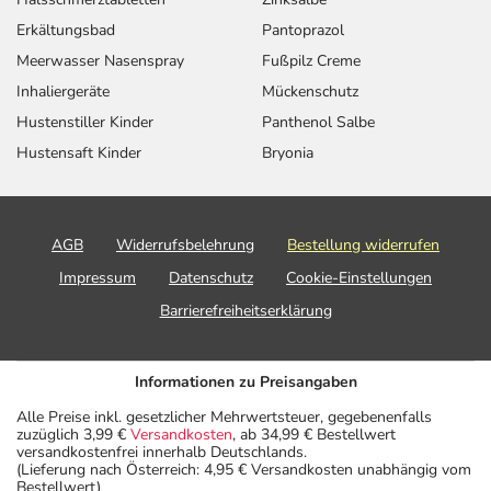
Erkältungsbad
Pantoprazol
Meerwasser Nasenspray
Fußpilz Creme
Inhaliergeräte
Mückenschutz
Hustenstiller Kinder
Panthenol Salbe
Hustensaft Kinder
Bryonia
AGB
Widerrufsbelehrung
Bestellung widerrufen
Impressum
Datenschutz
Cookie-Einstellungen
Barrierefreiheitserklärung
Informationen zu Preisangaben
Alle Preise inkl. gesetzlicher Mehrwertsteuer, gegebenenfalls
zuzüglich 3,99 €
Versandkosten
, ab 34,99 € Bestellwert
versandkostenfrei innerhalb Deutschlands.
(Lieferung nach Österreich: 4,95 € Versandkosten unabhängig vom
Bestellwert)