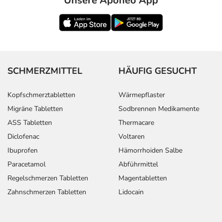
Unsere Aponeo App
SCHMERZMITTEL
HÄUFIG GESUCHT
Kopfschmerztabletten
Wärmepflaster
Migräne Tabletten
Sodbrennen Medikamente
ASS Tabletten
Thermacare
Diclofenac
Voltaren
Ibuprofen
Hämorrhoiden Salbe
Paracetamol
Abführmittel
Regelschmerzen Tabletten
Magentabletten
Zahnschmerzen Tabletten
Lidocain