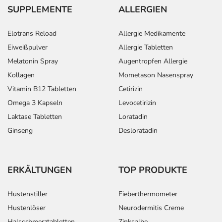
SUPPLEMENTE
ALLERGIEN
Elotrans Reload
Allergie Medikamente
Eiweißpulver
Allergie Tabletten
Melatonin Spray
Augentropfen Allergie
Kollagen
Mometason Nasenspray
Vitamin B12 Tabletten
Cetirizin
Omega 3 Kapseln
Levocetirizin
Laktase Tabletten
Loratadin
Ginseng
Desloratadin
ERKÄLTUNGEN
TOP PRODUKTE
Hustenstiller
Fieberthermometer
Hustenlöser
Neurodermitis Creme
Halsschmerztabletten
Zinksalbe