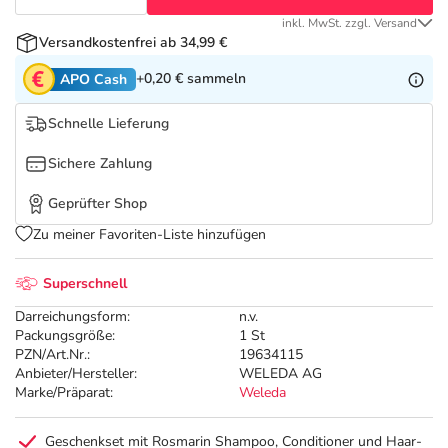
Refluthin, Lasea & Carmenthin Deals
Sport & Fitness
Täglich gut versorgt
inkl. MwSt. zzgl. Versand
Versandkostenfrei ab 34,99 €
Salus Deals
Tierapotheke
+0,20 €
sammeln
APO Cash
Vitamine & Mineralstoffe
Schnelle Lieferung
Sichere Zahlung
Marken
Geprüfter Shop
Zu meiner Favoriten-Liste hinzufügen
Superschnell
Darreichungsform:
n.v.
Packungsgröße:
1 St
PZN/Art.Nr.:
19634115
Anbieter/Hersteller:
WELEDA AG
Marke/Präparat:
Weleda
Geschenkset mit Rosmarin Shampoo, Conditioner und Haar-