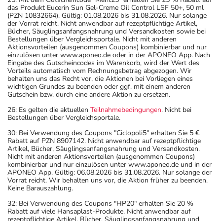
das Produkt Eucerin Sun Gel-Creme Oil Control LSF 50+, 50 ml
(PZN 10832664). Gültig: 01.08.2026 bis 31.08.2026. Nur solange
der Vorrat reicht. Nicht anwendbar auf rezeptpflichtige Artikel,
Bücher, Säuglingsanfangsnahrung und Versandkosten sowie bei
Bestellungen über Vergleichsportale. Nicht mit anderen
Aktionsvorteilen (ausgenommen Coupons) kombinierbar und nur
einzulösen unter www.aponeo.de oder in der APONEO App. Nach
Eingabe des Gutscheincodes im Warenkorb, wird der Wert des
Vorteils automatisch vom Rechnungsbetrag abgezogen. Wir
behalten uns das Recht vor, die Aktionen bei Vorliegen eines
wichtigen Grundes zu beenden oder ggf. mit einem anderen
Gutschein bzw. durch eine andere Aktion zu ersetzen.
26: Es gelten die aktuellen
Teilnahmebedingungen
. Nicht bei
Bestellungen über Vergleichsportale.
30: Bei Verwendung des Coupons "Ciclopoli5" erhalten Sie 5 €
Rabatt auf PZN 8907142. Nicht anwendbar auf rezeptpflichtige
Artikel, Bücher, Säuglingsanfangsnahrung und Versandkosten.
Nicht mit anderen Aktionsvorteilen (ausgenommen Coupons)
kombinierbar und nur einzulösen unter www.aponeo.de und in der
APONEO App. Gültig: 06.08.2026 bis 31.08.2026. Nur solange der
Vorrat reicht. Wir behalten uns vor, die Aktion früher zu beenden.
Keine Barauszahlung.
32: Bei Verwendung des Coupons "HP20" erhalten Sie 20 %
Rabatt auf viele Hansaplast-Produkte. Nicht anwendbar auf
rezeptpflichtige Artikel, Bücher, Säuglingsanfangsnahrung und