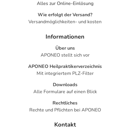
Calcium Gluconate, Arginine, Sodium Hydroxide,
Alles zur Online-Einlösung
Fragrance (Parfum), Beta-Caryophyllene, Camphor,
Limonene, Pinene.
Wie erfolgt der Versand?
Versandmöglichkeiten- und kosten
Rosmarin Haar-Tonikum:
Water
(Aqua),Alcohol*,Cochlearia Armoracia (Horseradish)
Informationen
Extract*,Sedum Acre Extract*,Rosmarinus Officinalis
(Rosemary) Leaf Oil*,Potassium Carbonate,Fragrance
Über uns
(Parfum),Limonene,Linalool,Geraniol
APONEO stellt sich vor
* from organic cultivation
APONEO Heilpraktikerverzeichnis
Mit integriertem PLZ-Filter
Fragrance made of 100% natural essential oils and/or
plant extracts.
Downloads
Alle Formulare auf einen Blick
Adresse des Anbieters/Herstellers
Rechtliches
WELEDA AG
Rechte und Pflichten bei APONEO
Moehlerstr. 3-5
73525 Schwäbisch Gmünd
Kontakt