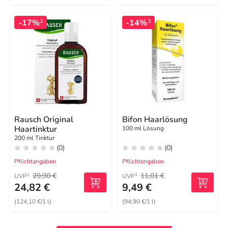
-17%
-14%
3
3
Rausch Original
Bifon Haarlösung
Haartinktur
100 ml Lösung
200 ml Tinktur
(0)
(0)
Pflichtangaben
Pflichtangaben
29,90 €
11,01 €
1
1
UVP
UVP
24,82 €
9,49 €
(124,10 €/1 l)
(94,90 €/1 l)