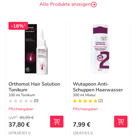
Alle Produkte anzeigen
-18%
3
Orthomol Hair Solution
Wutapoon Anti-
Tonikum
Schuppen Haarwasser
100 ml Tonikum
300 ml Mixtur
(0)
(2)
Pflichtangaben
Pflichtangaben
45,99 €
1
UVP
37,80 €
7,99 €
(378,00 €/1 l)
(26,63 €/1 l)