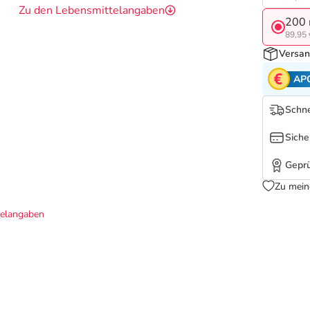
Zu den Lebensmittelangaben
200 
89,95 
Versan
AP
Schne
Siche
Geprü
Zu mein
telangaben