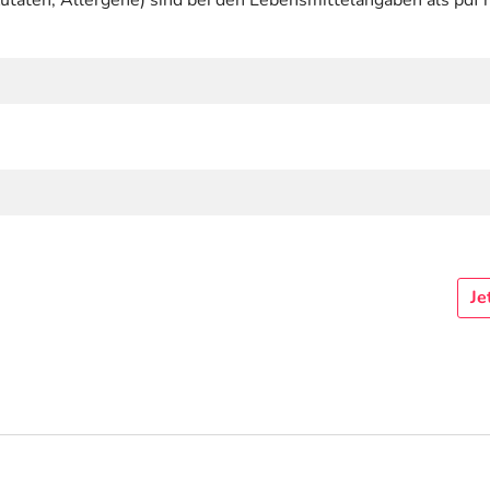
utaten, Allergene) sind bei den Lebensmittelangaben als pdf h
Je