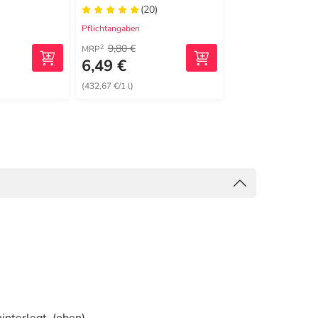
(20)
(48)
Pflichtangaben
Pflichtangaben
9,80 €
35,00 €
2
2
MRP
MRP
6,49 €
23,99 €
(432,67 €/1 l)
(133,28 €/1 kg)