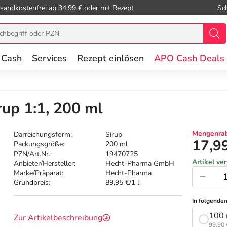
sandkostenfrei ab 34.99 € oder mit Rezept
Sc
 Cash
Services
Rezept einlösen
APO Cash Deals
up 1:1, 200 ml
Mengenrab
Darreichungsform:
Sirup
17,9
Packungsgröße:
200 ml
PZN/Art.Nr.:
19470725
Artikel ve
Anbieter/Hersteller:
Hecht-Pharma GmbH
Marke/Präparat:
Hecht-Pharma
Grundpreis:
89,95 €/1 l
In folgende
100 
Zur Artikelbeschreibung
99,90 