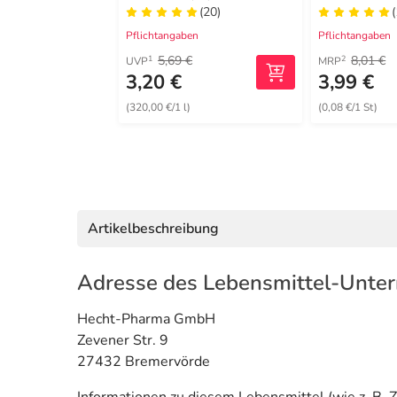
(20)
(
Pflichtangaben
Pflichtangaben
5,69 €
8,01 €
1
2
UVP
MRP
3,20 €
3,99 €
(320,00 €/1 l)
(0,08 €/1 St)
Artikelbeschreibung
Adresse des Lebensmittel-Unte
Hecht-Pharma GmbH
Zevener Str. 9
27432 Bremervörde