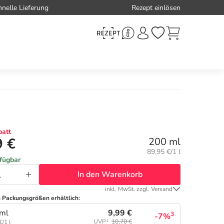
hnelle Lieferung
Rezept einlösen
att
9 €
200 ml
Grundpreis:
89,95 €/1 l
rfügbar
In den Warenkorb
inkl. MwSt. zzgl. Versand
n Packungsgrößen erhältlich:
9,99 €
ml
3
-7%
UVP¹
10,70 €
€/1 l