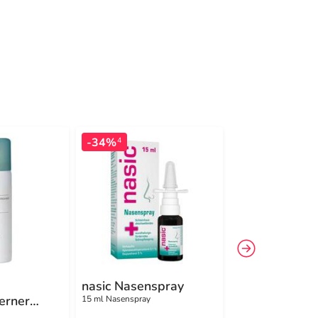
-34%
-31%
4
4
nasic Nasenspray
Voltaren Sch
erner
forte 23,2 mg
15 ml Nasenspray
mit Diclofena
180 g Gel