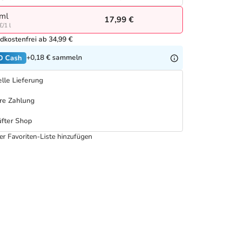
ml
17,99 €
€/1 l
dkostenfrei ab 34,99 €
+0,18 €
sammeln
O Cash
lle Lieferung
re Zahlung
fter Shop
er Favoriten-Liste hinzufügen