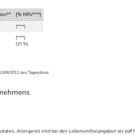
ten**
[% NRV***]
[****]
[****]
[15 %]
 1169/2011 pro Tagesdosis
rnehmens
utaten, Allergene) sind bei den Lebensmittelangaben als pdf h