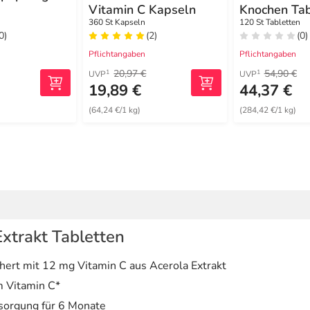
Vitamin C Kapseln
Knochen Tab
360 St Kapseln
120 St Tabletten
0)
(2)
(0)
Pflichtangaben
Pflichtangaben
20,97 €
54,90 €
1
1
UVP
UVP
19,89 €
44,37 €
(64,24 €/1 kg)
(284,42 €/1 kg)
xtrakt Tabletten
ert mit 12 mg Vitamin C aus Acerola Extrakt
m Vitamin C*
rsorgung für 6 Monate