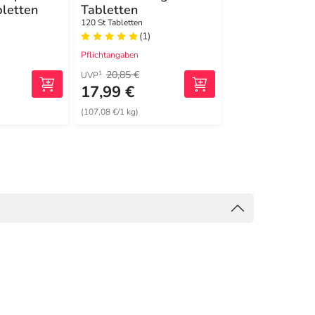
letten
Tabletten
Glucosamin+C
in+MSM Kaps
120 St Tabletten
120 St Kapseln
(1)
(1)
Pflichtangaben
Pflichtangaben
20,85 €
112,40 €
1
1
UVP
UVP
17,99 €
75,28 €
(107,08 €/1 kg)
(553,53 €/1 kg)