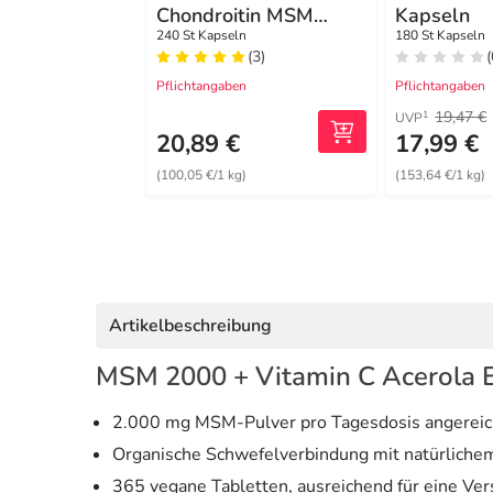
Chondroitin MSM
Kapseln
Vitamin C Kapseln
240 St Kapseln
180 St Kapseln
(3)
(
Pflichtangaben
Pflichtangaben
19,47 €
1
UVP
20,89 €
17,99 €
(100,05 €/1 kg)
(153,64 €/1 kg)
Artikelbeschreibung
MSM 2000 + Vitamin C Acerola E
2.000 mg MSM-Pulver pro Tagesdosis angereich
Organische Schwefelverbindung mit natürliche
365 vegane Tabletten, ausreichend für eine Ve