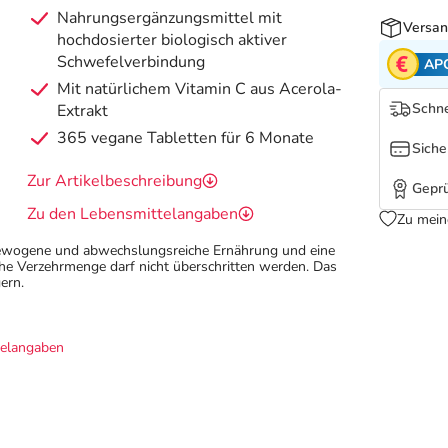
Nahrungsergänzungsmittel mit
Versan
hochdosierter biologisch aktiver
Schwefelverbindung
AP
Mit natürlichem Vitamin C aus Acerola-
Schne
Extrakt
365 vegane Tabletten für 6 Monate
Siche
Zur Artikelbeschreibung
Geprü
Zu den Lebensmittelangaben
Zu mein
sgewogene und abwechslungsreiche Ernährung und eine
e Verzehrmenge darf nicht überschritten werden. Das
ern.
telangaben