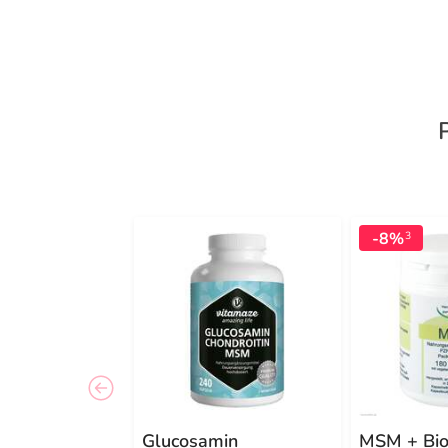
-8%
3
Glucosamin
MSM + Bio