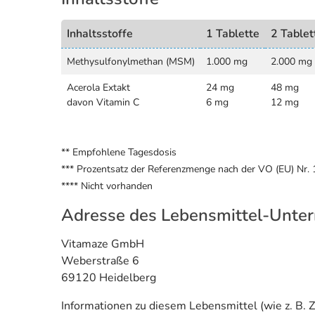
Inhaltsstoffe
1 Tablette
2 Tablet
Methysulfonylmethan (MSM)
1.000 mg
2.000 mg
Acerola Extakt
24 mg
48 mg
davon Vitamin C
6 mg
12 mg
** Empfohlene Tagesdosis
*** Prozentsatz der Referenzmenge nach der VO (EU) Nr.
**** Nicht vorhanden
Adresse des Lebensmittel-Unte
Vitamaze GmbH
Weberstraße 6
69120 Heidelberg
Informationen zu diesem Lebensmittel (wie z. B. Z