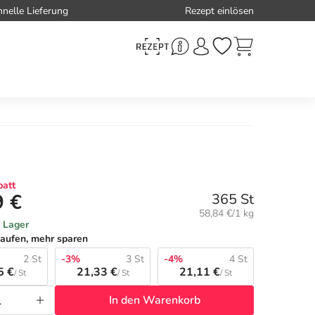
hnelle Lieferung
Rezept einlösen
att
9 €
365 St
Grundpreis:
58,84 €/1 kg
f Lager
aufen, mehr sparen
2 St
-3%
3 St
-4%
4 St
5 €
21,33 €
21,11 €
/ St
/ St
/ St
In den Warenkorb