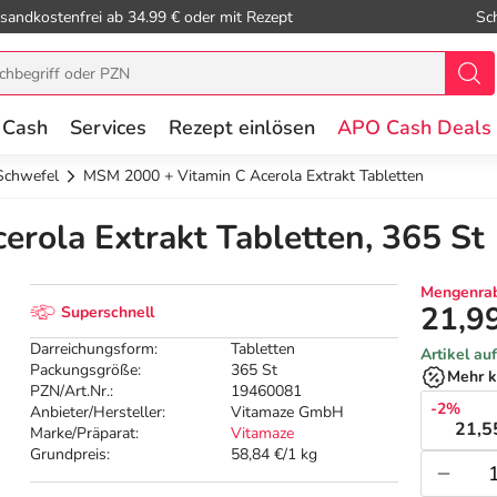
sandkostenfrei ab 34.99 € oder mit Rezept
Sc
 Cash
Services
Rezept einlösen
APO Cash Deals
chwefel
MSM 2000 + Vitamin C Acerola Extrakt Tabletten
rola Extrakt Tabletten, 365 St
Mengenrab
21,9
Superschnell
Darreichungsform:
Tabletten
Artikel au
Packungsgröße:
365 St
Mehr k
PZN/Art.Nr.:
19460081
-2%
Anbieter/Hersteller:
Vitamaze GmbH
21,5
Marke/Präparat:
Vitamaze
Grundpreis:
58,84 €/1 kg