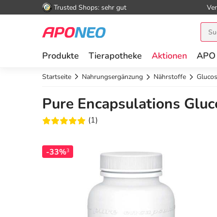
Trusted Shops: sehr gut
Ver
Produkte
Tierapotheke
Aktionen
APO
Startseite
Nahrungsergänzung
Nährstoffe
Glucos
Pure Encapsulations Glu
(1)
-33%
3