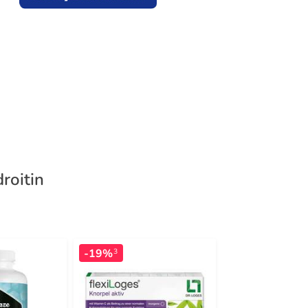
roitin
-19%
-20%
3
3