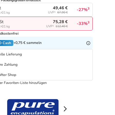
n Packungsgrößen erhältlich:
49,46 €
t
3
-27%
UVP¹
67,90 €
 €/1 kg
75,28 €
St
3
-33%
UVP¹
112,40 €
 €/1 kg
dkostenfrei
+0,75 €
sammeln
O Cash
lle Lieferung
re Zahlung
fter Shop
er Favoriten-Liste hinzufügen