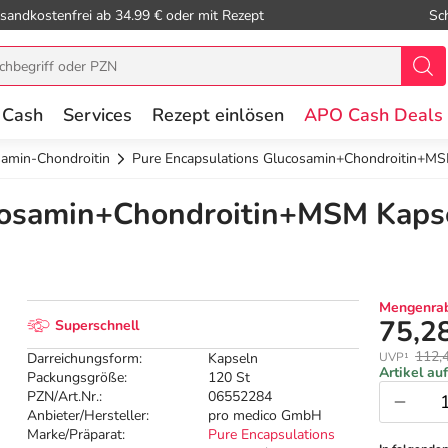
sandkostenfrei ab 34.99 € oder mit Rezept
Sc
 Cash
Services
Rezept einlösen
APO Cash Deals
amin-Chondroitin
Pure Encapsulations Glucosamin+Chondroitin+M
cosamin+Chondroitin+MSM Kapse
Mengenrab
75,2
Superschnell
112,
Darreichungsform:
Kapseln
UVP¹
Artikel au
Packungsgröße:
120 St
PZN/Art.Nr.:
06552284
Anbieter/Hersteller:
pro medico GmbH
Marke/Präparat:
Pure Encapsulations