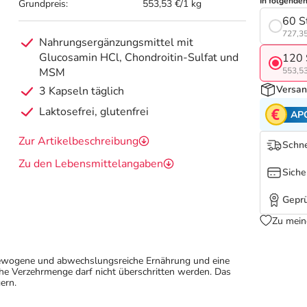
In folgende
Grundpreis:
553,53 €/1 kg
60 S
727,35
Nahrungsergänzungsmittel mit
Glucosamin HCl, Chondroitin-Sulfat und
120 
MSM
553,53
Versan
3 Kapseln täglich
Laktosefrei, glutenfrei
AP
Zur Artikelbeschreibung
Schne
Zu den Lebensmittelangaben
Siche
Geprü
Zu mein
sgewogene und abwechslungsreiche Ernährung und eine
e Verzehrmenge darf nicht überschritten werden. Das
ern.