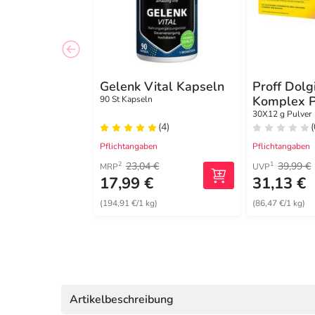
Gelenk Vital Kapseln
Proff Dolg
Komplex P
90 St Kapseln
30X12 g Pulver
(4)
(
Pflichtangaben
Pflichtangaben
23,04 €
39,99 €
2
1
MRP
UVP
17,99 €
31,13 €
(194,91 €/1 kg)
(86,47 €/1 kg)
Artikelbeschreibung