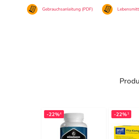
Gebrauchsanleitung (PDF)
Lebensmit
Produ
-22%
-22%
4
3