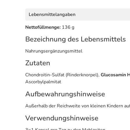
Lebensmittelangaben
Nettofüllmenge:
136 g
Bezeichnung des Lebensmittels
Nahrungsergänzungsmittel
Zutaten
Chondroitin-Sulfat (Rinderknorpel),
Glucosamin 
Ascorbylpalmitat
Aufbewahrungshinweise
Außerhalb der Reichweite von kleinen Kindern au
Verwendungshinweise
3×1 Kapsel pro Tag zu den Mahlzeiten