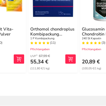
it Vita-
Orthomol chondroplus
Glucosamin
ulver
Kombipackung
Chondroiti
Granulat / Kapseln
Vitamin C K
1 P Kombipackung
240 St Kapseln
0)
(11)
(3)
Pflichtangaben
Pflichtangaben
67,99 €
1
UVP
55,34 €
20,89 €
(111,80 €/1 kg)
(100,05 €/1 kg)