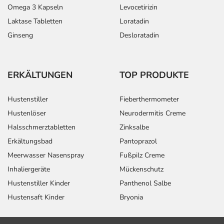
Omega 3 Kapseln
Levocetirizin
Laktase Tabletten
Loratadin
Ginseng
Desloratadin
ERKÄLTUNGEN
TOP PRODUKTE
Hustenstiller
Fieberthermometer
Hustenlöser
Neurodermitis Creme
Halsschmerztabletten
Zinksalbe
Erkältungsbad
Pantoprazol
Meerwasser Nasenspray
Fußpilz Creme
Inhaliergeräte
Mückenschutz
Hustenstiller Kinder
Panthenol Salbe
Hustensaft Kinder
Bryonia