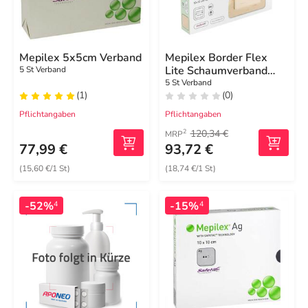
Mepilex 5x5cm Verband
Mepilex Border Flex
Lite Schaumverband
5 St Verband
10x10 cm
5 St Verband
(1)
(0)
Pflichtangaben
Pflichtangaben
120,34 €
2
MRP
77,99 €
93,72 €
(15,60 €/1 St)
(18,74 €/1 St)
-52%
-15%
4
4