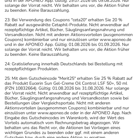
und in der APONEO App. Gültig: 29.07.2026 bis 09.08.2026. Nur
solange der Vorrat reicht. Wir behalten uns vor, die Aktion früher
zu beenden. Keine Barauszahlung.
23: Bei Verwendung des Coupons "ceta20" erhalten Sie 20 %
Rabatt auf ausgewählte Cetaphil-Produkte. Nicht anwendbar auf
rezeptpflichtige Artikel, Bücher, Säuglingsanfangsnahrung und
Versandkosten. Nicht mit anderen Aktionsvorteilen (ausgenommen
Coupons) kombinierbar und nur einzulösen unter www.aponeo.de
und in der APONEO App. Gültig: 01.08.2026 bis 01.09.2026. Nur
solange der Vorrat reicht. Wir behalten uns vor, die Aktion früher
zu beenden. Keine Barauszahlung.
24: Gratislieferung innerhalb Deutschlands bei Bestellung mit
rezeptpflichtigen Produkten.
25: Mit dem Gutscheincode "Merit25" erhalten Sie 25 % Rabatt auf
das Produkt Eucerin Sun Gel-Creme Oil Control LSF 50+, 50 ml
(PZN 10832664). Gültig: 01.08.2026 bis 31.08.2026. Nur solange
der Vorrat reicht. Nicht anwendbar auf rezeptpflichtige Artikel,
Bücher, Säuglingsanfangsnahrung und Versandkosten sowie bei
Bestellungen über Vergleichsportale. Nicht mit anderen
Aktionsvorteilen (ausgenommen Coupons) kombinierbar und nur
einzulösen unter www.aponeo.de oder in der APONEO App. Nach
Eingabe des Gutscheincodes im Warenkorb, wird der Wert des
Vorteils automatisch vom Rechnungsbetrag abgezogen. Wir
behalten uns das Recht vor, die Aktionen bei Vorliegen eines
wichtigen Grundes zu beenden oder ggf. mit einem anderen
Gutschein bzw. durch eine andere Aktion zu ersetzen.