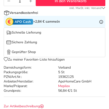
Refluthin, Lasea & Carmenthin Deals
Sport & Fitness
Täglich gut versorgt
In den Warenkorb
inkl. MwSt. inkl. Versand
Versandkostenfrei
Salus Deals
Tierapotheke
+2,84 €
sammeln
APO Cash
Vitamine & Mineralstoffe
Schnelle Lieferung
Sichere Zahlung
Marken
Geprüfter Shop
Zu meiner Favoriten-Liste hinzufügen
Darreichungsform:
Verband
Packungsgröße:
5 St
PZN/Art.Nr.:
19362125
Anbieter/Hersteller:
ApoHomeCare GmbH
Marke/Präparat:
Mepilex
Grundpreis:
56,84 €/1 St
Zur Artikelbeschreibung