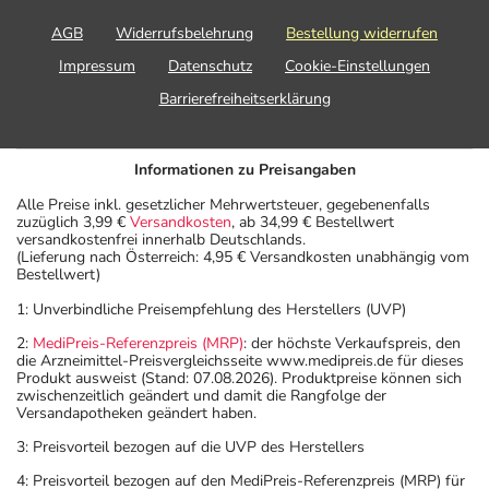
AGB
Widerrufsbelehrung
Bestellung widerrufen
Impressum
Datenschutz
Cookie-Einstellungen
Barrierefreiheitserklärung
Informationen zu Preisangaben
Alle Preise inkl. gesetzlicher Mehrwertsteuer, gegebenenfalls
zuzüglich 3,99 €
Versandkosten
, ab 34,99 € Bestellwert
versandkostenfrei innerhalb Deutschlands.
(Lieferung nach Österreich: 4,95 € Versandkosten unabhängig vom
Bestellwert)
1: Unverbindliche Preisempfehlung des Herstellers (UVP)
2:
MediPreis-Referenzpreis (MRP)
: der höchste Verkaufspreis, den
die Arzneimittel-Preisvergleichsseite www.medipreis.de für dieses
Produkt ausweist (Stand: 07.08.2026). Produktpreise können sich
zwischenzeitlich geändert und damit die Rangfolge der
Versandapotheken geändert haben.
3: Preisvorteil bezogen auf die UVP des Herstellers
4: Preisvorteil bezogen auf den MediPreis-Referenzpreis (MRP) für