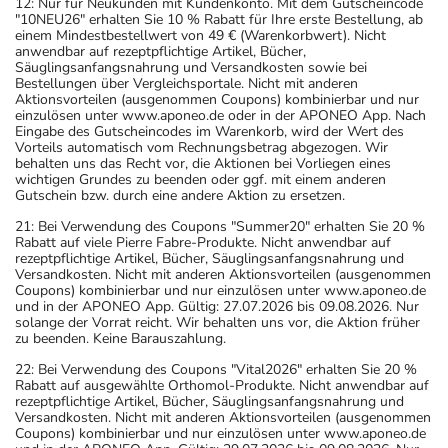
12: Nur für Neukunden mit Kundenkonto. Mit dem Gutscheincode
"10NEU26" erhalten Sie 10 % Rabatt für Ihre erste Bestellung, ab
einem Mindestbestellwert von 49 € (Warenkorbwert). Nicht
anwendbar auf rezeptpflichtige Artikel, Bücher,
Säuglingsanfangsnahrung und Versandkosten sowie bei
Bestellungen über Vergleichsportale. Nicht mit anderen
Aktionsvorteilen (ausgenommen Coupons) kombinierbar und nur
einzulösen unter www.aponeo.de oder in der APONEO App. Nach
Eingabe des Gutscheincodes im Warenkorb, wird der Wert des
Vorteils automatisch vom Rechnungsbetrag abgezogen. Wir
behalten uns das Recht vor, die Aktionen bei Vorliegen eines
wichtigen Grundes zu beenden oder ggf. mit einem anderen
Gutschein bzw. durch eine andere Aktion zu ersetzen.
21: Bei Verwendung des Coupons "Summer20" erhalten Sie 20 %
Rabatt auf viele Pierre Fabre-Produkte. Nicht anwendbar auf
rezeptpflichtige Artikel, Bücher, Säuglingsanfangsnahrung und
Versandkosten. Nicht mit anderen Aktionsvorteilen (ausgenommen
Coupons) kombinierbar und nur einzulösen unter www.aponeo.de
und in der APONEO App. Gültig: 27.07.2026 bis 09.08.2026. Nur
solange der Vorrat reicht. Wir behalten uns vor, die Aktion früher
zu beenden. Keine Barauszahlung.
22: Bei Verwendung des Coupons "Vital2026" erhalten Sie 20 %
Rabatt auf ausgewählte Orthomol-Produkte. Nicht anwendbar auf
rezeptpflichtige Artikel, Bücher, Säuglingsanfangsnahrung und
Versandkosten. Nicht mit anderen Aktionsvorteilen (ausgenommen
Coupons) kombinierbar und nur einzulösen unter www.aponeo.de