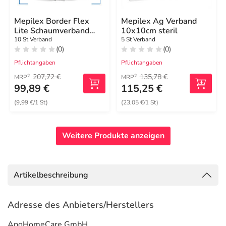
Mepilex Border Flex
Mepilex Ag Verband
Lite Schaumverband
10x10cm steril
10x10 cm
10 St Verband
5 St Verband
(0)
(0)
Pflichtangaben
Pflichtangaben
207,72 €
135,78 €
2
2
MRP
MRP
99,89 €
115,25 €
(9,99 €/1 St)
(23,05 €/1 St)
Weitere Produkte anzeigen
Artikelbeschreibung
Adresse des Anbieters/Herstellers
ApoHomeCare GmbH