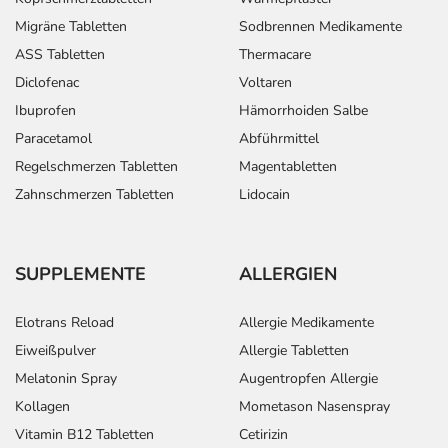
Migräne Tabletten
Sodbrennen Medikamente
ASS Tabletten
Thermacare
Diclofenac
Voltaren
Ibuprofen
Hämorrhoiden Salbe
Paracetamol
Abführmittel
Regelschmerzen Tabletten
Magentabletten
Zahnschmerzen Tabletten
Lidocain
SUPPLEMENTE
ALLERGIEN
Elotrans Reload
Allergie Medikamente
Eiweißpulver
Allergie Tabletten
Melatonin Spray
Augentropfen Allergie
Kollagen
Mometason Nasenspray
Vitamin B12 Tabletten
Cetirizin