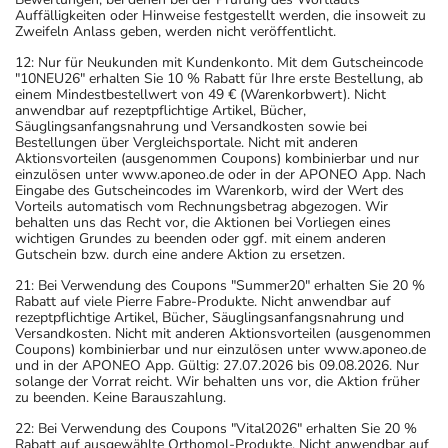
Auffälligkeiten oder Hinweise festgestellt werden, die insoweit zu
Zweifeln Anlass geben, werden nicht veröffentlicht.
12: Nur für Neukunden mit Kundenkonto. Mit dem Gutscheincode
"10NEU26" erhalten Sie 10 % Rabatt für Ihre erste Bestellung, ab
einem Mindestbestellwert von 49 € (Warenkorbwert). Nicht
anwendbar auf rezeptpflichtige Artikel, Bücher,
Säuglingsanfangsnahrung und Versandkosten sowie bei
Bestellungen über Vergleichsportale. Nicht mit anderen
Aktionsvorteilen (ausgenommen Coupons) kombinierbar und nur
einzulösen unter www.aponeo.de oder in der APONEO App. Nach
Eingabe des Gutscheincodes im Warenkorb, wird der Wert des
Vorteils automatisch vom Rechnungsbetrag abgezogen. Wir
behalten uns das Recht vor, die Aktionen bei Vorliegen eines
wichtigen Grundes zu beenden oder ggf. mit einem anderen
Gutschein bzw. durch eine andere Aktion zu ersetzen.
21: Bei Verwendung des Coupons "Summer20" erhalten Sie 20 %
Rabatt auf viele Pierre Fabre-Produkte. Nicht anwendbar auf
rezeptpflichtige Artikel, Bücher, Säuglingsanfangsnahrung und
Versandkosten. Nicht mit anderen Aktionsvorteilen (ausgenommen
Coupons) kombinierbar und nur einzulösen unter www.aponeo.de
und in der APONEO App. Gültig: 27.07.2026 bis 09.08.2026. Nur
solange der Vorrat reicht. Wir behalten uns vor, die Aktion früher
zu beenden. Keine Barauszahlung.
22: Bei Verwendung des Coupons "Vital2026" erhalten Sie 20 %
Rabatt auf ausgewählte Orthomol-Produkte. Nicht anwendbar auf