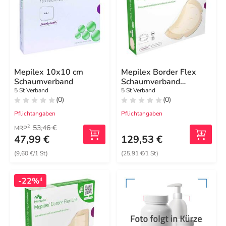
Mepilex 10x10 cm
Mepilex Border Flex
Schaumverband
Schaumverband
haft.7,8x10 cm oval
5 St Verband
5 St Verband
(0)
(0)
Pflichtangaben
Pflichtangaben
53,46 €
2
MRP
47,99 €
129,53 €
(9,60 €/1 St)
(25,91 €/1 St)
-22%
4