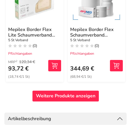
Mepilex Border Flex
Mepilex Border Flex
Lite Schaumverband
Schaumverband
10x10 cm
haft.15x19 cm oval
5 St Verband
5 St Verband
(0)
(0)
Pflichtangaben
Pflichtangaben
120,34 €
2
MRP
93,72 €
344,69 €
(18,74 €/1 St)
(68,94 €/1 St)
Weitere Produkte anzeigen
Artikelbeschreibung