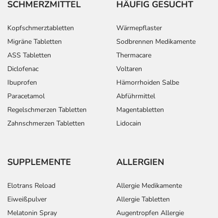
SCHMERZMITTEL
HÄUFIG GESUCHT
Kopfschmerztabletten
Wärmepflaster
Migräne Tabletten
Sodbrennen Medikamente
ASS Tabletten
Thermacare
Diclofenac
Voltaren
Ibuprofen
Hämorrhoiden Salbe
Paracetamol
Abführmittel
Regelschmerzen Tabletten
Magentabletten
Zahnschmerzen Tabletten
Lidocain
SUPPLEMENTE
ALLERGIEN
Elotrans Reload
Allergie Medikamente
Eiweißpulver
Allergie Tabletten
Melatonin Spray
Augentropfen Allergie