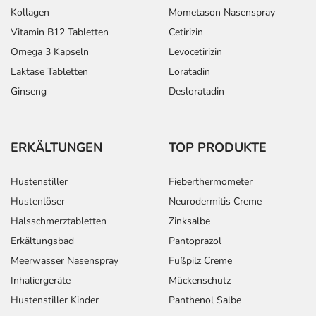
Kollagen
Mometason Nasenspray
Vitamin B12 Tabletten
Cetirizin
Omega 3 Kapseln
Levocetirizin
Laktase Tabletten
Loratadin
Ginseng
Desloratadin
ERKÄLTUNGEN
TOP PRODUKTE
Hustenstiller
Fieberthermometer
Hustenlöser
Neurodermitis Creme
Halsschmerztabletten
Zinksalbe
Erkältungsbad
Pantoprazol
Meerwasser Nasenspray
Fußpilz Creme
Inhaliergeräte
Mückenschutz
Hustenstiller Kinder
Panthenol Salbe