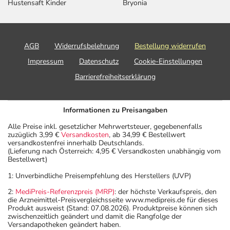
Hustensaft Kinder
Bryonia
AGB
Widerrufsbelehrung
Bestellung widerrufen
Impressum
Datenschutz
Cookie-Einstellungen
Barrierefreiheitserklärung
Informationen zu Preisangaben
Alle Preise inkl. gesetzlicher Mehrwertsteuer, gegebenenfalls
zuzüglich 3,99 €
Versandkosten
, ab 34,99 € Bestellwert
versandkostenfrei innerhalb Deutschlands.
(Lieferung nach Österreich: 4,95 € Versandkosten unabhängig vom
Bestellwert)
1: Unverbindliche Preisempfehlung des Herstellers (UVP)
2:
MediPreis-Referenzpreis (MRP)
: der höchste Verkaufspreis, den
die Arzneimittel-Preisvergleichsseite www.medipreis.de für dieses
Produkt ausweist (Stand: 07.08.2026). Produktpreise können sich
zwischenzeitlich geändert und damit die Rangfolge der
Versandapotheken geändert haben.