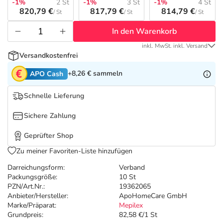
Refluthin, Lasea & Carmenthin Deals
Sport & Fitness
Täglich gut versorgt
-1%
2 St
-1%
3 St
-1%
4 St
820,79 €
817,79 €
814,79 €
/ St
/ St
/ St
Salus Deals
Tierapotheke
In den Warenkorb
inkl. MwSt. inkl. Versand
Versandkostenfrei
Vitamine & Mineralstoffe
+8,26 €
sammeln
APO Cash
Marken
Schnelle Lieferung
Sichere Zahlung
Geprüfter Shop
Zu meiner Favoriten-Liste hinzufügen
Darreichungsform:
Verband
Packungsgröße:
10 St
PZN/Art.Nr.:
19362065
Anbieter/Hersteller:
ApoHomeCare GmbH
Marke/Präparat:
Mepilex
Grundpreis:
82,58 €/1 St