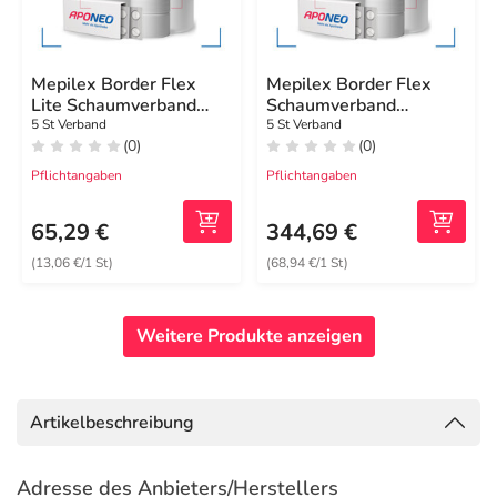
Mepilex Border Flex
Mepilex Border Flex
Lite Schaumverband
Schaumverband
5x12,5 cm
haft.15x19 cm oval
5 St Verband
5 St Verband
(0)
(0)
Pflichtangaben
Pflichtangaben
65,29 €
344,69 €
(13,06 €/1 St)
(68,94 €/1 St)
Weitere Produkte anzeigen
Artikelbeschreibung
Adresse des Anbieters/Herstellers