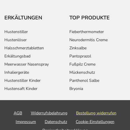
ERKÄLTUNGEN
TOP PRODUKTE
Hustenstiller
Fieberthermometer
Hustenlöser
Neurodermitis Creme
Halsschmerztabletten
Zinksalbe
Erkältungsbad
Pantoprazol
Meerwasser Nasenspray
Fußpilz Creme
Inhaliergeräte
Mückenschutz
Hustenstiller Kinder
Panthenol Salbe
Hustensaft Kinder
Bryonia
AGB
Widerrufsbelehrung
Bestellung widerrufen
Impressum
Datenschutz
Cookie-Einstellungen