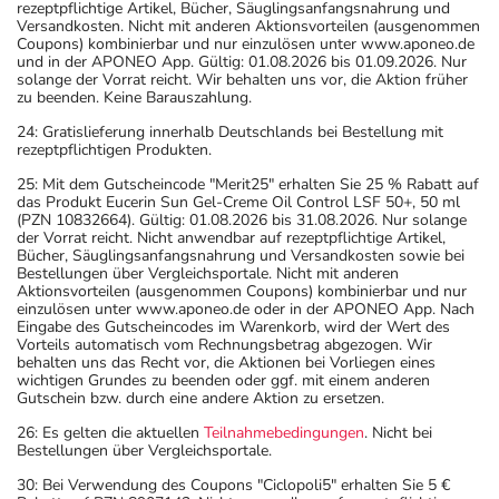
rezeptpflichtige Artikel, Bücher, Säuglingsanfangsnahrung und
Versandkosten. Nicht mit anderen Aktionsvorteilen (ausgenommen
Coupons) kombinierbar und nur einzulösen unter www.aponeo.de
und in der APONEO App. Gültig: 01.08.2026 bis 01.09.2026. Nur
solange der Vorrat reicht. Wir behalten uns vor, die Aktion früher
zu beenden. Keine Barauszahlung.
24: Gratislieferung innerhalb Deutschlands bei Bestellung mit
rezeptpflichtigen Produkten.
25: Mit dem Gutscheincode "Merit25" erhalten Sie 25 % Rabatt auf
das Produkt Eucerin Sun Gel-Creme Oil Control LSF 50+, 50 ml
(PZN 10832664). Gültig: 01.08.2026 bis 31.08.2026. Nur solange
der Vorrat reicht. Nicht anwendbar auf rezeptpflichtige Artikel,
Bücher, Säuglingsanfangsnahrung und Versandkosten sowie bei
Bestellungen über Vergleichsportale. Nicht mit anderen
Aktionsvorteilen (ausgenommen Coupons) kombinierbar und nur
einzulösen unter www.aponeo.de oder in der APONEO App. Nach
Eingabe des Gutscheincodes im Warenkorb, wird der Wert des
Vorteils automatisch vom Rechnungsbetrag abgezogen. Wir
behalten uns das Recht vor, die Aktionen bei Vorliegen eines
wichtigen Grundes zu beenden oder ggf. mit einem anderen
Gutschein bzw. durch eine andere Aktion zu ersetzen.
26: Es gelten die aktuellen
Teilnahmebedingungen
. Nicht bei
Bestellungen über Vergleichsportale.
30: Bei Verwendung des Coupons "Ciclopoli5" erhalten Sie 5 €