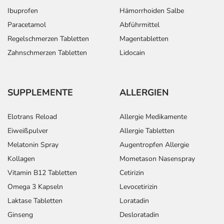
Ibuprofen
Hämorrhoiden Salbe
Paracetamol
Abführmittel
Regelschmerzen Tabletten
Magentabletten
Zahnschmerzen Tabletten
Lidocain
SUPPLEMENTE
ALLERGIEN
Elotrans Reload
Allergie Medikamente
Eiweißpulver
Allergie Tabletten
Melatonin Spray
Augentropfen Allergie
Kollagen
Mometason Nasenspray
Vitamin B12 Tabletten
Cetirizin
Omega 3 Kapseln
Levocetirizin
Laktase Tabletten
Loratadin
Ginseng
Desloratadin