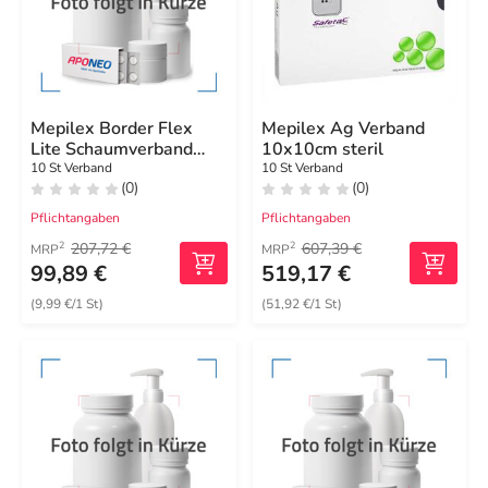
Mepilex Border Flex
Mepilex Ag Verband
Lite Schaumverband
10x10cm steril
10x10 cm
10 St Verband
10 St Verband
(0)
(0)
Pflichtangaben
Pflichtangaben
207,72 €
607,39 €
2
2
MRP
MRP
99,89 €
519,17 €
(9,99 €/1 St)
(51,92 €/1 St)