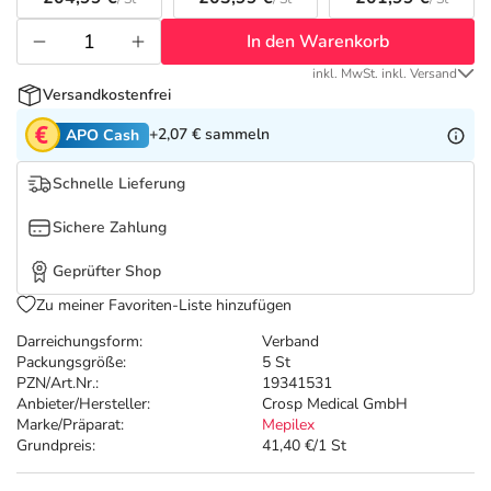
Refluthin, Lasea & Carmenthin Deals
Sport & Fitness
Täglich gut versorgt
In den Warenkorb
Salus Deals
Tierapotheke
inkl. MwSt. inkl. Versand
Versandkostenfrei
Vitamine & Mineralstoffe
+2,07 €
sammeln
APO Cash
Schnelle Lieferung
Marken
Sichere Zahlung
Geprüfter Shop
Zu meiner Favoriten-Liste hinzufügen
Darreichungsform:
Verband
Packungsgröße:
5 St
PZN/Art.Nr.:
19341531
Anbieter/Hersteller:
Crosp Medical GmbH
Marke/Präparat:
Mepilex
Grundpreis:
41,40 €/1 St