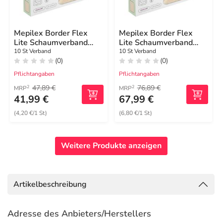
Mepilex Border Flex
Mepilex Border Flex
Lite Schaumverband
Lite Schaumverband
4x5 cm
4x5 cm
10 St Verband
10 St Verband
(0)
(0)
Pflichtangaben
Pflichtangaben
47,89 €
76,89 €
2
2
MRP
MRP
41,99 €
67,99 €
(4,20 €/1 St)
(6,80 €/1 St)
Weitere Produkte anzeigen
Artikelbeschreibung
Adresse des Anbieters/Herstellers