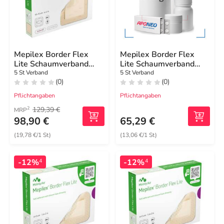
Mepilex Border Flex
Mepilex Border Flex
Lite Schaumverband
Lite Schaumverband
10x10 cm
5x12,5 cm
5 St Verband
5 St Verband
(0)
(0)
Pflichtangaben
Pflichtangaben
129,39 €
2
MRP
98,90 €
65,29 €
(19,78 €/1 St)
(13,06 €/1 St)
-12%
-12%
4
4