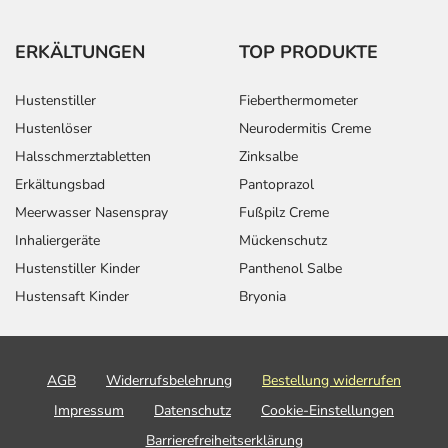
ERKÄLTUNGEN
TOP PRODUKTE
Hustenstiller
Fieberthermometer
Hustenlöser
Neurodermitis Creme
Halsschmerztabletten
Zinksalbe
Erkältungsbad
Pantoprazol
Meerwasser Nasenspray
Fußpilz Creme
Inhaliergeräte
Mückenschutz
Hustenstiller Kinder
Panthenol Salbe
Hustensaft Kinder
Bryonia
AGB
Widerrufsbelehrung
Bestellung widerrufen
Impressum
Datenschutz
Cookie-Einstellungen
Barrierefreiheitserklärung