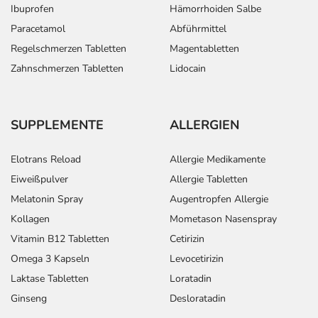
Ibuprofen
Hämorrhoiden Salbe
Paracetamol
Abführmittel
Regelschmerzen Tabletten
Magentabletten
Zahnschmerzen Tabletten
Lidocain
SUPPLEMENTE
ALLERGIEN
Elotrans Reload
Allergie Medikamente
Eiweißpulver
Allergie Tabletten
Melatonin Spray
Augentropfen Allergie
Kollagen
Mometason Nasenspray
Vitamin B12 Tabletten
Cetirizin
Omega 3 Kapseln
Levocetirizin
Laktase Tabletten
Loratadin
Ginseng
Desloratadin