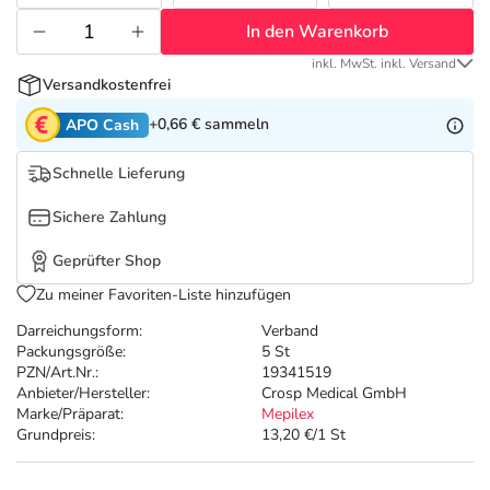
Refluthin, Lasea & Carmenthin Deals
Sport & Fitness
Täglich gut versorgt
In den Warenkorb
Salus Deals
Tierapotheke
inkl. MwSt. inkl. Versand
Versandkostenfrei
+0,66 €
sammeln
APO Cash
Vitamine & Mineralstoffe
Schnelle Lieferung
Marken
Sichere Zahlung
Geprüfter Shop
Zu meiner Favoriten-Liste hinzufügen
Darreichungsform:
Verband
Packungsgröße:
5 St
PZN/Art.Nr.:
19341519
Anbieter/Hersteller:
Crosp Medical GmbH
Marke/Präparat:
Mepilex
Grundpreis:
13,20 €/1 St