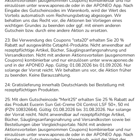
Aktionsvorteilen (ausgenommen Coupons) kombinierbar und nur
einzulösen unter www.aponeo.de oder in der APONEO App. Nach
Eingabe des Gutscheincodes im Warenkorb, wird der Wert des
Vorteils automatisch vom Rechnungsbetrag abgezogen. Wir
behalten uns das Recht vor, die Aktionen bei Vorliegen eines
wichtigen Grundes zu beenden oder ggf. mit einem anderen
Gutschein bzw. durch eine andere Aktion zu ersetzen.
23: Bei Verwendung des Coupons "ceta20" erhalten Sie 20 %
Rabatt auf ausgewählte Cetaphil-Produkte. Nicht anwendbar auf
rezeptpflichtige Artikel, Bücher, Säuglingsanfangsnahrung und
Versandkosten. Nicht mit anderen Aktionsvorteilen (ausgenommen
Coupons) kombinierbar und nur einzulösen unter www.aponeo.de
und in der APONEO App. Gültig: 01.08.2026 bis 01.09.2026. Nur
solange der Vorrat reicht. Wir behalten uns vor, die Aktion früher
zu beenden. Keine Barauszahlung.
24: Gratislieferung innerhalb Deutschlands bei Bestellung mit
rezeptpflichtigen Produkten.
25: Mit dem Gutscheincode "Merit25" erhalten Sie 25 % Rabatt auf
das Produkt Eucerin Sun Gel-Creme Oil Control LSF 50+, 50 ml
(PZN 10832664). Gültig: 01.08.2026 bis 31.08.2026. Nur solange
der Vorrat reicht. Nicht anwendbar auf rezeptpflichtige Artikel,
Bücher, Säuglingsanfangsnahrung und Versandkosten sowie bei
Bestellungen über Vergleichsportale. Nicht mit anderen
Aktionsvorteilen (ausgenommen Coupons) kombinierbar und nur
einzulösen unter www.aponeo.de oder in der APONEO App. Nach
Eingabe des Gutscheincodes im Warenkorb, wird der Wert des