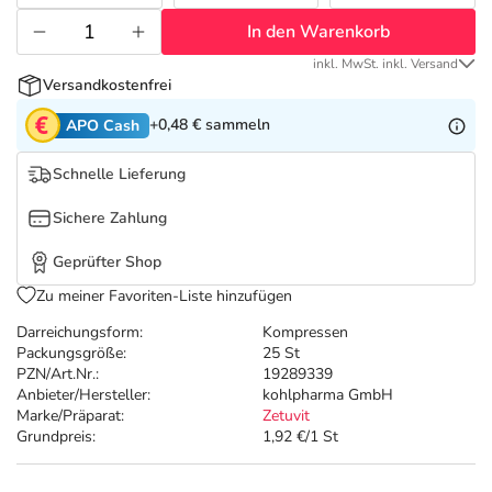
Refluthin, Lasea & Carmenthin Deals
Sport & Fitness
Täglich gut versorgt
In den Warenkorb
Salus Deals
Tierapotheke
inkl. MwSt. inkl. Versand
Versandkostenfrei
+0,48 €
sammeln
APO Cash
Vitamine & Mineralstoffe
Schnelle Lieferung
Marken
Sichere Zahlung
Geprüfter Shop
Zu meiner Favoriten-Liste hinzufügen
Darreichungsform:
Kompressen
Packungsgröße:
25 St
PZN/Art.Nr.:
19289339
Anbieter/Hersteller:
kohlpharma GmbH
Marke/Präparat:
Zetuvit
Grundpreis:
1,92 €/1 St