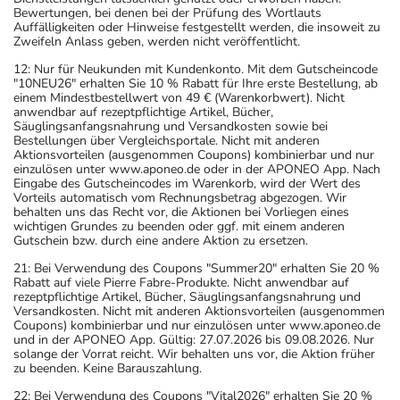
Bewertungen, bei denen bei der Prüfung des Wortlauts
Auffälligkeiten oder Hinweise festgestellt werden, die insoweit zu
Zweifeln Anlass geben, werden nicht veröffentlicht.
12: Nur für Neukunden mit Kundenkonto. Mit dem Gutscheincode
"10NEU26" erhalten Sie 10 % Rabatt für Ihre erste Bestellung, ab
einem Mindestbestellwert von 49 € (Warenkorbwert). Nicht
anwendbar auf rezeptpflichtige Artikel, Bücher,
Säuglingsanfangsnahrung und Versandkosten sowie bei
Bestellungen über Vergleichsportale. Nicht mit anderen
Aktionsvorteilen (ausgenommen Coupons) kombinierbar und nur
einzulösen unter www.aponeo.de oder in der APONEO App. Nach
Eingabe des Gutscheincodes im Warenkorb, wird der Wert des
Vorteils automatisch vom Rechnungsbetrag abgezogen. Wir
behalten uns das Recht vor, die Aktionen bei Vorliegen eines
wichtigen Grundes zu beenden oder ggf. mit einem anderen
Gutschein bzw. durch eine andere Aktion zu ersetzen.
21: Bei Verwendung des Coupons "Summer20" erhalten Sie 20 %
Rabatt auf viele Pierre Fabre-Produkte. Nicht anwendbar auf
rezeptpflichtige Artikel, Bücher, Säuglingsanfangsnahrung und
Versandkosten. Nicht mit anderen Aktionsvorteilen (ausgenommen
Coupons) kombinierbar und nur einzulösen unter www.aponeo.de
und in der APONEO App. Gültig: 27.07.2026 bis 09.08.2026. Nur
solange der Vorrat reicht. Wir behalten uns vor, die Aktion früher
zu beenden. Keine Barauszahlung.
22: Bei Verwendung des Coupons "Vital2026" erhalten Sie 20 %