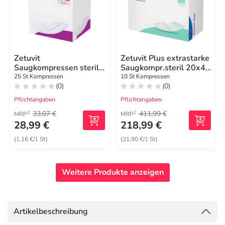
Zetuvit
Zetuvit Plus extrastarke
Saugkompressen steril
Saugkompr.steril 20x40
10x10 cm
cm
25 St Kompressen
10 St Kompressen
(0)
(0)
Pflichtangaben
Pflichtangaben
33,07 €
411,99 €
2
2
MRP
MRP
28,99 €
218,99 €
(1,16 €/1 St)
(21,90 €/1 St)
Weitere Produkte anzeigen
Artikelbeschreibung