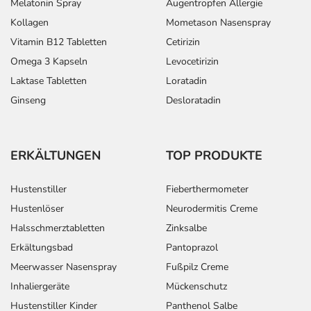
Melatonin Spray
Augentropfen Allergie
Kollagen
Mometason Nasenspray
Vitamin B12 Tabletten
Cetirizin
Omega 3 Kapseln
Levocetirizin
Laktase Tabletten
Loratadin
Ginseng
Desloratadin
ERKÄLTUNGEN
TOP PRODUKTE
Hustenstiller
Fieberthermometer
Hustenlöser
Neurodermitis Creme
Halsschmerztabletten
Zinksalbe
Erkältungsbad
Pantoprazol
Meerwasser Nasenspray
Fußpilz Creme
Inhaliergeräte
Mückenschutz
Hustenstiller Kinder
Panthenol Salbe