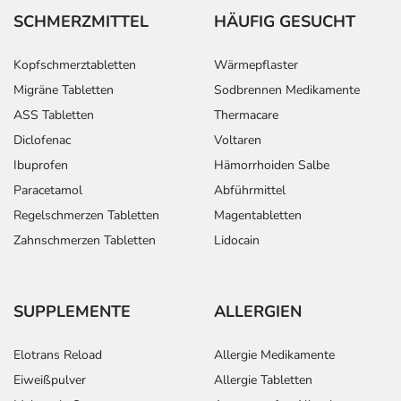
SCHMERZMITTEL
HÄUFIG GESUCHT
Kopfschmerztabletten
Wärmepflaster
Migräne Tabletten
Sodbrennen Medikamente
ASS Tabletten
Thermacare
Diclofenac
Voltaren
Ibuprofen
Hämorrhoiden Salbe
Paracetamol
Abführmittel
Regelschmerzen Tabletten
Magentabletten
Zahnschmerzen Tabletten
Lidocain
SUPPLEMENTE
ALLERGIEN
Elotrans Reload
Allergie Medikamente
Eiweißpulver
Allergie Tabletten