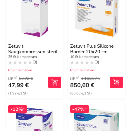
Zetuvit
Zetuvit Plus Silicone
Saugkompressen steril
Border 20x20 cm
10x20 cm
25 St Kompressen
10 St Kompressen
(0)
(0)
Pflichtangaben
Pflichtangaben
53,72 €
1.161,67 €
2
2
MRP
MRP
47,99 €
850,60 €
(1,92 €/1 St)
(85,06 €/1 St)
-12%
-47%
4
4