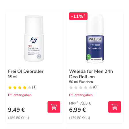
-11%
4
Frei Öl Deoroller
Weleda for Men 24h
Deo Roll-on
50 ml
50 ml Flaschen
(1)
(0)
Pflichtangaben
Pflichtangaben
7,83 €
2
MRP
9,49 €
6,99 €
(189,80 €/1 l)
(139,80 €/1 l)