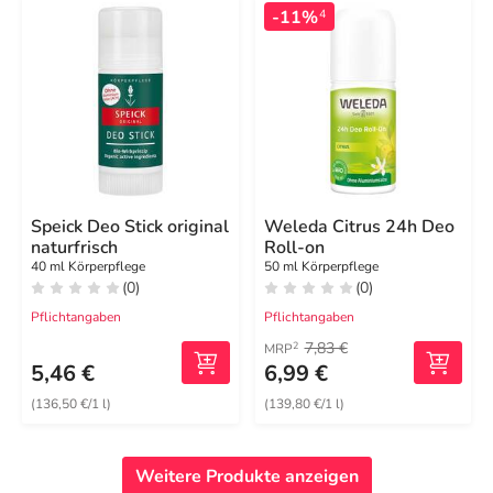
-11%
4
Speick Deo Stick original
Weleda Citrus 24h Deo
naturfrisch
Roll-on
40 ml Körperpflege
50 ml Körperpflege
(0)
(0)
Pflichtangaben
Pflichtangaben
7,83 €
2
MRP
5,46 €
6,99 €
(136,50 €/1 l)
(139,80 €/1 l)
Weitere Produkte anzeigen