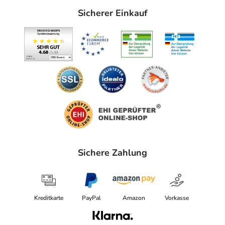
1 Flasche reicht
für über 70 Anwendungen
(Achseln) und
Sicherer Einkauf
hält bis zu 12 Monate.
Anwendung
Achselhöhlen abends waschen und gut abtrocknen.
syNeo 5 dann mit 4 bis 5 Zügen je Achsel auftragen und
trocknen lassen. Kleidung erst danach anziehen.
syNeo 5 am besten über Nacht einwirken lassen. Am
nächsten Morgen wie gewohnt waschen oder duschen.
Hinweise
Sichere Zahlung
syNeo 5 erst bei Nachlassen der Wirkung wieder
anwenden.
Nach einer Achselrasur min. 6 Stunden mit der
Kreditkarte
PayPal
Amazon
Vorkasse
Anwendung warten.
Nicht in Kombination mit anderen Deodorants an gleicher