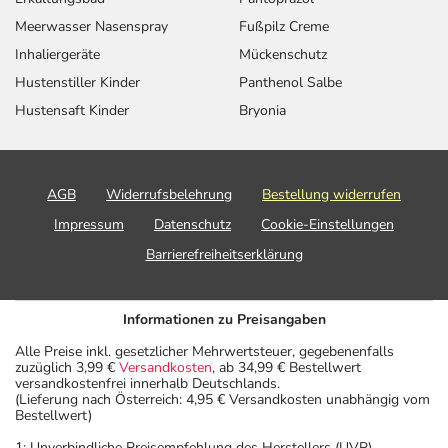
Meerwasser Nasenspray
Fußpilz Creme
Inhaliergeräte
Mückenschutz
Hustenstiller Kinder
Panthenol Salbe
Hustensaft Kinder
Bryonia
AGB
Widerrufsbelehrung
Bestellung widerrufen
Impressum
Datenschutz
Cookie-Einstellungen
Barrierefreiheitserklärung
Informationen zu Preisangaben
Alle Preise inkl. gesetzlicher Mehrwertsteuer, gegebenenfalls
zuzüglich 3,99 €
Versandkosten
, ab 34,99 € Bestellwert
versandkostenfrei innerhalb Deutschlands.
(Lieferung nach Österreich: 4,95 € Versandkosten unabhängig vom
Bestellwert)
1: Unverbindliche Preisempfehlung des Herstellers (UVP)