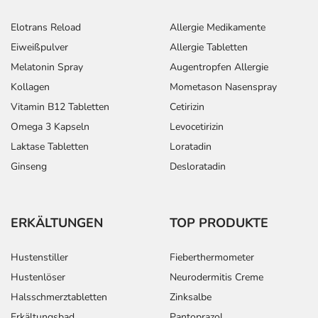
Elotrans Reload
Allergie Medikamente
Eiweißpulver
Allergie Tabletten
Melatonin Spray
Augentropfen Allergie
Kollagen
Mometason Nasenspray
Vitamin B12 Tabletten
Cetirizin
Omega 3 Kapseln
Levocetirizin
Laktase Tabletten
Loratadin
Ginseng
Desloratadin
ERKÄLTUNGEN
TOP PRODUKTE
Hustenstiller
Fieberthermometer
Hustenlöser
Neurodermitis Creme
Halsschmerztabletten
Zinksalbe
Erkältungsbad
Pantoprazol