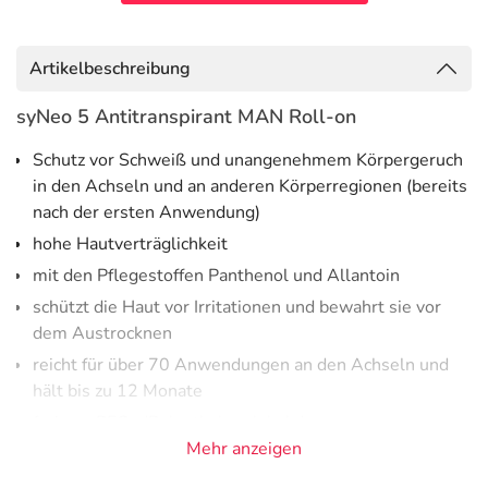
Artikelbeschreibung
syNeo 5 Antitranspirant MAN Roll-on
Schutz vor Schweiß und unangenehmem Körpergeruch
in den Achseln und an anderen Körperregionen (bereits
nach der ersten Anwendung)
hohe Hautverträglichkeit
mit den Pflegestoffen Panthenol und Allantoin
schützt die Haut vor Irritationen und bewahrt sie vor
dem Austrocknen
reicht für über 70 Anwendungen an den Achseln und
hält bis zu 12 Monate
frei von PEGs (Polyethylenglykole)
Mehr anzeigen
mit einem pflanzlichen und für Lebensmittel
zugelassenen Tensid