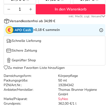
Refluthin, Lasea & Carmenthin Deals
Sport & Fitness
Täglich gut versorgt
In den Warenkorb
Salus Deals
Tierapotheke
inkl. MwSt. zzgl. Versand
Versandkostenfrei ab 34,99 €
Vitamine & Mineralstoffe
+0,18 €
sammeln
APO Cash
Schnelle Lieferung
Marken
Sichere Zahlung
Geprüfter Shop
Zu meiner Favoriten-Liste hinzufügen
Darreichungsform:
Körperpflege
Packungsgröße:
50 ml
PZN/Art.Nr.:
19284342
Anbieter/Hersteller:
Thomas Brunner Hygiene
GmbH
Marke/Präparat:
SyNeo
Grundpreis:
362,00 €/1 l