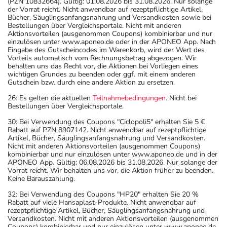
(PZN 10832664). Gültig: 01.08.2026 bis 31.08.2026. Nur solange
der Vorrat reicht. Nicht anwendbar auf rezeptpflichtige Artikel,
Bücher, Säuglingsanfangsnahrung und Versandkosten sowie bei
Bestellungen über Vergleichsportale. Nicht mit anderen
Aktionsvorteilen (ausgenommen Coupons) kombinierbar und nur
einzulösen unter www.aponeo.de oder in der APONEO App. Nach
Eingabe des Gutscheincodes im Warenkorb, wird der Wert des
Vorteils automatisch vom Rechnungsbetrag abgezogen. Wir
behalten uns das Recht vor, die Aktionen bei Vorliegen eines
wichtigen Grundes zu beenden oder ggf. mit einem anderen
Gutschein bzw. durch eine andere Aktion zu ersetzen.
26: Es gelten die aktuellen
Teilnahmebedingungen
. Nicht bei
Bestellungen über Vergleichsportale.
30: Bei Verwendung des Coupons "Ciclopoli5" erhalten Sie 5 €
Rabatt auf PZN 8907142. Nicht anwendbar auf rezeptpflichtige
Artikel, Bücher, Säuglingsanfangsnahrung und Versandkosten.
Nicht mit anderen Aktionsvorteilen (ausgenommen Coupons)
kombinierbar und nur einzulösen unter www.aponeo.de und in der
APONEO App. Gültig: 06.08.2026 bis 31.08.2026. Nur solange der
Vorrat reicht. Wir behalten uns vor, die Aktion früher zu beenden.
Keine Barauszahlung.
32: Bei Verwendung des Coupons "HP20" erhalten Sie 20 %
Rabatt auf viele Hansaplast-Produkte. Nicht anwendbar auf
rezeptpflichtige Artikel, Bücher, Säuglingsanfangsnahrung und
Versandkosten. Nicht mit anderen Aktionsvorteilen (ausgenommen
Coupons) kombinierbar und nur einzulösen unter www.aponeo.de