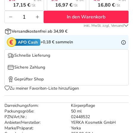
Refluthin, Lasea & Carmenthin Deals
Sport & Fitness
Täglich gut versorgt
17,15 €
16,97 €
16,80 €
/ St
/ St
/ St
In den Warenkorb
Salus Deals
Tierapotheke
inkl. MwSt. zzgl. Versand
Versandkostenfrei ab 34,99 €
Vitamine & Mineralstoffe
+0,18 €
sammeln
APO Cash
Marken
Schnelle Lieferung
Sichere Zahlung
Geprüfter Shop
Zu meiner Favoriten-Liste hinzufügen
Darreichungsform:
Körperpflege
Packungsgröße:
50 ml
PZN/Art.Nr.:
02448532
Anbieter/Hersteller:
YERKA Kosmetik GmbH
Marke/Präparat:
Yerka