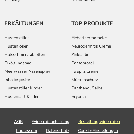
ERKÄLTUNGEN
TOP PRODUKTE
Hustenstiller
Fieberthermometer
Hustenlöser
Neurodermitis Creme
Halsschmerztabletten
Zinksalbe
Erkältungsbad
Pantoprazol
Meerwasser Nasenspray
Fußpilz Creme
Inhaliergeräte
Mückenschutz
Hustenstiller Kinder
Panthenol Salbe
Hustensaft Kinder
Bryonia
AGB
Widerrufsbelehrung
Bestellung widerrufen
Impressum
Datenschutz
Cookie-Einstellungen