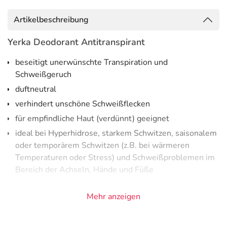
Artikelbeschreibung
Yerka Deodorant Antitranspirant
beseitigt unerwünschte Transpiration und
Schweißgeruch
duftneutral
verhindert unschöne Schweißflecken
für empfindliche Haut (verdünnt) geeignet
ideal bei Hyperhidrose, starkem Schwitzen, saisonalem
oder temporärem Schwitzen (z.B. bei wärmeren
Temperaturen oder Stress) und Schweißproblemen im
Bereich der Achseln, Hände und Füße
ohne Alkohol, ohne Konservierungsstoffe, ohne
Tierversuche, ohne synthetische Farbstoffe
Mehr anzeigen
frei von Mikroplastik