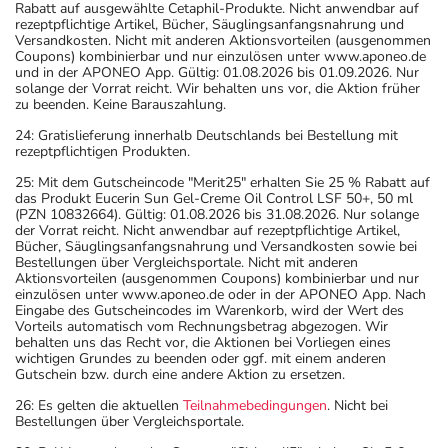
Rabatt auf ausgewählte Cetaphil-Produkte. Nicht anwendbar auf
rezeptpflichtige Artikel, Bücher, Säuglingsanfangsnahrung und
Versandkosten. Nicht mit anderen Aktionsvorteilen (ausgenommen
Coupons) kombinierbar und nur einzulösen unter www.aponeo.de
und in der APONEO App. Gültig: 01.08.2026 bis 01.09.2026. Nur
solange der Vorrat reicht. Wir behalten uns vor, die Aktion früher
zu beenden. Keine Barauszahlung.
24: Gratislieferung innerhalb Deutschlands bei Bestellung mit
rezeptpflichtigen Produkten.
25: Mit dem Gutscheincode "Merit25" erhalten Sie 25 % Rabatt auf
das Produkt Eucerin Sun Gel-Creme Oil Control LSF 50+, 50 ml
(PZN 10832664). Gültig: 01.08.2026 bis 31.08.2026. Nur solange
der Vorrat reicht. Nicht anwendbar auf rezeptpflichtige Artikel,
Bücher, Säuglingsanfangsnahrung und Versandkosten sowie bei
Bestellungen über Vergleichsportale. Nicht mit anderen
Aktionsvorteilen (ausgenommen Coupons) kombinierbar und nur
einzulösen unter www.aponeo.de oder in der APONEO App. Nach
Eingabe des Gutscheincodes im Warenkorb, wird der Wert des
Vorteils automatisch vom Rechnungsbetrag abgezogen. Wir
behalten uns das Recht vor, die Aktionen bei Vorliegen eines
wichtigen Grundes zu beenden oder ggf. mit einem anderen
Gutschein bzw. durch eine andere Aktion zu ersetzen.
26: Es gelten die aktuellen
Teilnahmebedingungen
. Nicht bei
Bestellungen über Vergleichsportale.