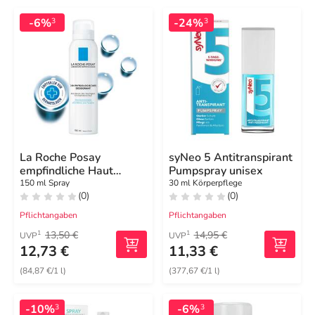
-6%
-24%
3
3
La Roche Posay
syNeo 5 Antitranspirant
empfindliche Haut
Pumpspray unisex
Deodorant 48h Spray
150 ml Spray
30 ml Körperpflege
(0)
(0)
Pflichtangaben
Pflichtangaben
13,50 €
14,95 €
1
1
UVP
UVP
12,73 €
11,33 €
(84,87 €/1 l)
(377,67 €/1 l)
-10%
-6%
3
3