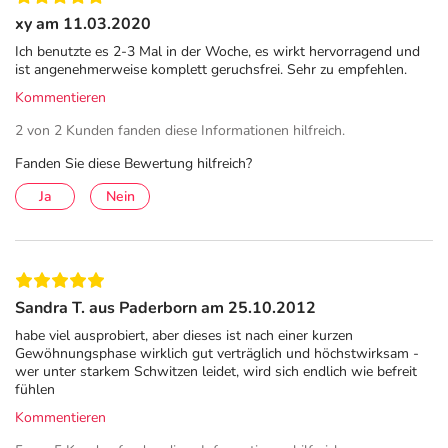
xy am 11.03.2020
Yerka
mildert das Feuchtwerden und Wundlaufen der
Füße
, wenn Sie bei heißen Fußbädern je Liter Wasser ca.
Ich benutzte es 2-3 Mal in der Woche, es wirkt hervorragend und
ist angenehmerweise komplett geruchsfrei. Sehr zu empfehlen.
einen Eßlöffel Yerka beigeben. Bei gleicher Anwendung
ist Yerka auch ein vorzügliches
Vorbeugemittel gegen
Kommentieren
Frost an Händen und Füßen.
2 von 2 Kunden fanden diese Informationen hilfreich.
Inhaltsstoffe
Fanden Sie diese Bewertung hilfreich?
Ja
Nein
Aqua, Aluminium Chloride, Citric Acid, Glycerin, Tartaric
Acid, Calcium Chloride, Hydrochloric Acid, Sodium
Chloride, CI 75470.
Adresse des Anbieters/Herstellers
Sandra T. aus Paderborn am 25.10.2012
YERKA Kosmetik GmbH
habe viel ausprobiert, aber dieses ist nach einer kurzen
Wielandstr. 26A
Gewöhnungsphase wirklich gut verträglich und höchstwirksam -
wer unter starkem Schwitzen leidet, wird sich endlich wie befreit
10707 Berlin
fühlen
elektronische Adresse: https://yerka-kosmetik.com/
Kommentieren