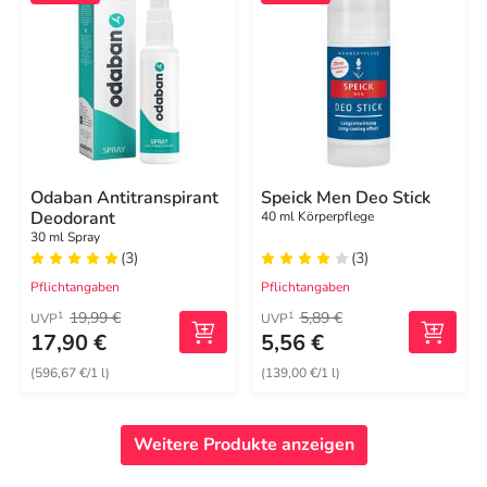
Odaban Antitranspirant
Speick Men Deo Stick
Deodorant
40 ml Körperpflege
30 ml Spray
(3)
(3)
Pflichtangaben
Pflichtangaben
19,99 €
5,89 €
1
1
UVP
UVP
17,90 €
5,56 €
(596,67 €/1 l)
(139,00 €/1 l)
Weitere Produkte anzeigen