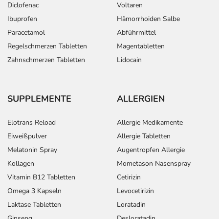
Diclofenac
Voltaren
Ibuprofen
Hämorrhoiden Salbe
Paracetamol
Abführmittel
Regelschmerzen Tabletten
Magentabletten
Zahnschmerzen Tabletten
Lidocain
SUPPLEMENTE
ALLERGIEN
Elotrans Reload
Allergie Medikamente
Eiweißpulver
Allergie Tabletten
Melatonin Spray
Augentropfen Allergie
Kollagen
Mometason Nasenspray
Vitamin B12 Tabletten
Cetirizin
Omega 3 Kapseln
Levocetirizin
Laktase Tabletten
Loratadin
Ginseng
Desloratadin