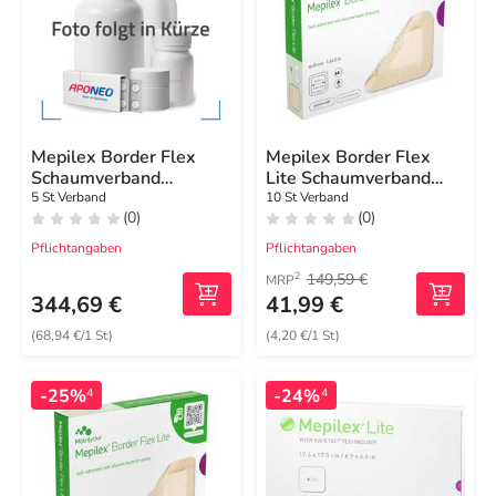
Mepilex Border Flex
Mepilex Border Flex
Schaumverband
Lite Schaumverband
haft.15x19 cm oval
4x5 cm
5 St Verband
10 St Verband
(0)
(0)
Pflichtangaben
Pflichtangaben
149,59 €
2
MRP
344,69 €
41,99 €
(68,94 €/1 St)
(4,20 €/1 St)
-25%
-24%
4
4