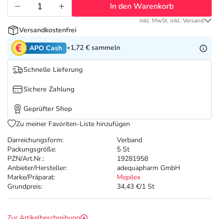
Refluthin, Lasea & Carmenthin Deals
Sport & Fitness
Täglich gut versorgt
In den Warenkorb
inkl. MwSt. inkl. Versand
Salus Deals
Tierapotheke
Versandkostenfrei
+1,72 €
sammeln
APO Cash
Vitamine & Mineralstoffe
Schnelle Lieferung
Marken
Sichere Zahlung
Geprüfter Shop
Zu meiner Favoriten-Liste hinzufügen
Darreichungsform:
Verband
Packungsgröße:
5 St
PZN/Art.Nr.:
19281958
Anbieter/Hersteller:
adequapharm GmbH
Marke/Präparat:
Mepilex
Grundpreis:
34,43 €/1 St
Zur Artikelbeschreibung