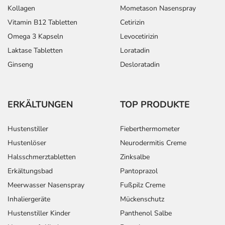
Kollagen
Mometason Nasenspray
Vitamin B12 Tabletten
Cetirizin
Omega 3 Kapseln
Levocetirizin
Laktase Tabletten
Loratadin
Ginseng
Desloratadin
ERKÄLTUNGEN
TOP PRODUKTE
Hustenstiller
Fieberthermometer
Hustenlöser
Neurodermitis Creme
Halsschmerztabletten
Zinksalbe
Erkältungsbad
Pantoprazol
Meerwasser Nasenspray
Fußpilz Creme
Inhaliergeräte
Mückenschutz
Hustenstiller Kinder
Panthenol Salbe