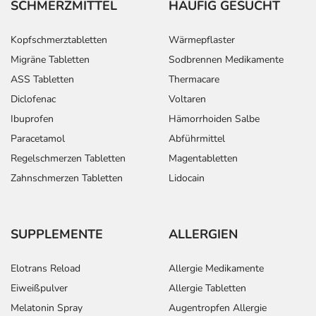
SCHMERZMITTEL
HÄUFIG GESUCHT
Kopfschmerztabletten
Wärmepflaster
Migräne Tabletten
Sodbrennen Medikamente
ASS Tabletten
Thermacare
Diclofenac
Voltaren
Ibuprofen
Hämorrhoiden Salbe
Paracetamol
Abführmittel
Regelschmerzen Tabletten
Magentabletten
Zahnschmerzen Tabletten
Lidocain
SUPPLEMENTE
ALLERGIEN
Elotrans Reload
Allergie Medikamente
Eiweißpulver
Allergie Tabletten
Melatonin Spray
Augentropfen Allergie