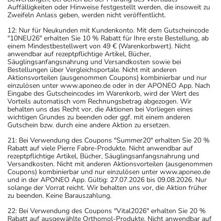
Auffälligkeiten oder Hinweise festgestellt werden, die insoweit zu
Zweifeln Anlass geben, werden nicht veröffentlicht.
12: Nur für Neukunden mit Kundenkonto. Mit dem Gutscheincode
"10NEU26" erhalten Sie 10 % Rabatt für Ihre erste Bestellung, ab
einem Mindestbestellwert von 49 € (Warenkorbwert). Nicht
anwendbar auf rezeptpflichtige Artikel, Bücher,
Säuglingsanfangsnahrung und Versandkosten sowie bei
Bestellungen über Vergleichsportale. Nicht mit anderen
Aktionsvorteilen (ausgenommen Coupons) kombinierbar und nur
einzulösen unter www.aponeo.de oder in der APONEO App. Nach
Eingabe des Gutscheincodes im Warenkorb, wird der Wert des
Vorteils automatisch vom Rechnungsbetrag abgezogen. Wir
behalten uns das Recht vor, die Aktionen bei Vorliegen eines
wichtigen Grundes zu beenden oder ggf. mit einem anderen
Gutschein bzw. durch eine andere Aktion zu ersetzen.
21: Bei Verwendung des Coupons "Summer20" erhalten Sie 20 %
Rabatt auf viele Pierre Fabre-Produkte. Nicht anwendbar auf
rezeptpflichtige Artikel, Bücher, Säuglingsanfangsnahrung und
Versandkosten. Nicht mit anderen Aktionsvorteilen (ausgenommen
Coupons) kombinierbar und nur einzulösen unter www.aponeo.de
und in der APONEO App. Gültig: 27.07.2026 bis 09.08.2026. Nur
solange der Vorrat reicht. Wir behalten uns vor, die Aktion früher
zu beenden. Keine Barauszahlung.
22: Bei Verwendung des Coupons "Vital2026" erhalten Sie 20 %
Rabatt auf ausgewählte Orthomol-Produkte. Nicht anwendbar auf