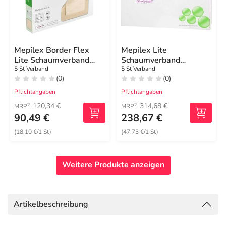
Mepilex Border Flex
Mepilex Lite
Lite Schaumverband
Schaumverband
10x10 cm
17,5x17,5cm steril
5 St Verband
5 St Verband
(0)
(0)
Pflichtangaben
Pflichtangaben
120,34 €
314,68 €
2
2
MRP
MRP
90,49 €
238,67 €
(18,10 €/1 St)
(47,73 €/1 St)
Weitere Produkte anzeigen
Artikelbeschreibung