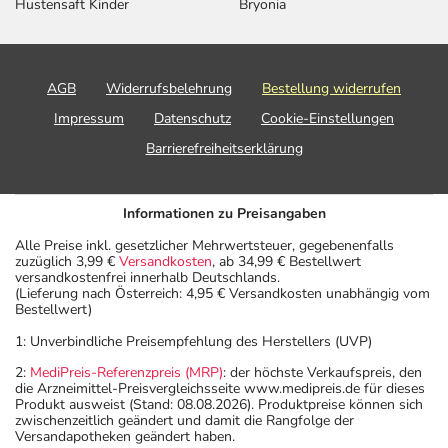
Hustensaft Kinder
Bryonia
AGB
Widerrufsbelehrung
Bestellung widerrufen
Impressum
Datenschutz
Cookie-Einstellungen
Barrierefreiheitserklärung
Informationen zu Preisangaben
Alle Preise inkl. gesetzlicher Mehrwertsteuer, gegebenenfalls
zuzüglich 3,99 €
Versandkosten
, ab 34,99 € Bestellwert
versandkostenfrei innerhalb Deutschlands.
(Lieferung nach Österreich: 4,95 € Versandkosten unabhängig vom
Bestellwert)
1: Unverbindliche Preisempfehlung des Herstellers (UVP)
2:
MediPreis-Referenzpreis (MRP)
: der höchste Verkaufspreis, den
die Arzneimittel-Preisvergleichsseite www.medipreis.de für dieses
Produkt ausweist (Stand: 08.08.2026). Produktpreise können sich
zwischenzeitlich geändert und damit die Rangfolge der
Versandapotheken geändert haben.