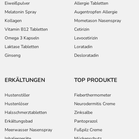
Eiweißpulver
Allergie Tabletten
Melatonin Spray
Augentropfen Allergie
Kollagen
Mometason Nasenspray
Vitamin B12 Tabletten
Cetirizin
Omega 3 Kapseln
Levocetirizin
Laktase Tabletten
Loratadin
Ginseng
Desloratadin
ERKÄLTUNGEN
TOP PRODUKTE
Hustenstiller
Fieberthermometer
Hustenlöser
Neurodermitis Creme
Halsschmerztabletten
Zinksalbe
Erkältungsbad
Pantoprazol
Meerwasser Nasenspray
Fußpilz Creme
Inhaliergeräte
Mückenschutz