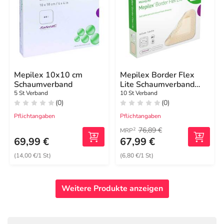
Mepilex 10x10 cm
Mepilex Border Flex
Schaumverband
Lite Schaumverband
4x5 cm
5 St Verband
10 St Verband
(0)
(0)
Pflichtangaben
Pflichtangaben
76,89 €
2
MRP
69,99 €
67,99 €
(14,00 €/1 St)
(6,80 €/1 St)
Weitere Produkte anzeigen