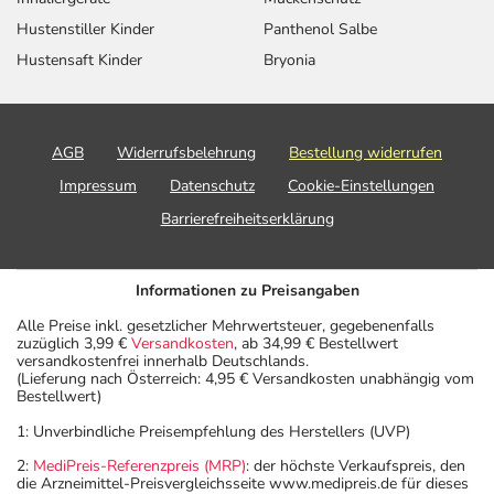
Hustenstiller Kinder
Panthenol Salbe
Hustensaft Kinder
Bryonia
AGB
Widerrufsbelehrung
Bestellung widerrufen
Impressum
Datenschutz
Cookie-Einstellungen
Barrierefreiheitserklärung
Informationen zu Preisangaben
Alle Preise inkl. gesetzlicher Mehrwertsteuer, gegebenenfalls
zuzüglich 3,99 €
Versandkosten
, ab 34,99 € Bestellwert
versandkostenfrei innerhalb Deutschlands.
(Lieferung nach Österreich: 4,95 € Versandkosten unabhängig vom
Bestellwert)
1: Unverbindliche Preisempfehlung des Herstellers (UVP)
2:
MediPreis-Referenzpreis (MRP)
: der höchste Verkaufspreis, den
die Arzneimittel-Preisvergleichsseite www.medipreis.de für dieses