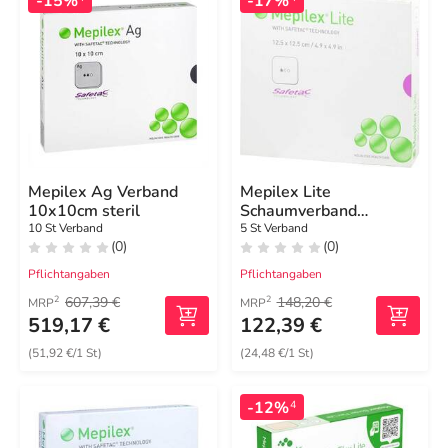
-15%
-17%
Mepilex Ag Verband
Mepilex Lite
10x10cm steril
Schaumverband
12,5x12,5cm steril
10 St Verband
5 St Verband
(0)
(0)
Pflichtangaben
Pflichtangaben
607,39 €
148,20 €
2
2
MRP
MRP
519,17 €
122,39 €
(51,92 €/1 St)
(24,48 €/1 St)
-12%
4