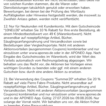
Produktdetailseiten können wir nicht sicherstellen, dass diese nur
von solchen Kunden stammen, die die Waren oder
Dienstleistungen tatsächlich genutzt oder erworben haben.
Bewertungen, bei denen bei der Prüfung des Wortlauts
Auffälligkeiten oder Hinweise festgestellt werden, die insoweit zu
Zweifeln Anlass geben, werden nicht veröffentlicht.
12: Nur für Neukunden mit Kundenkonto. Mit dem Gutscheincode
"10NEU26" erhalten Sie 10 % Rabatt für Ihre erste Bestellung, ab
einem Mindestbestellwert von 49 € (Warenkorbwert). Nicht
anwendbar auf rezeptpflichtige Artikel, Bücher,
Säuglingsanfangsnahrung und Versandkosten sowie bei
Bestellungen über Vergleichsportale. Nicht mit anderen
Aktionsvorteilen (ausgenommen Coupons) kombinierbar und nur
einzulösen unter www.aponeo.de oder in der APONEO App. Nach
Eingabe des Gutscheincodes im Warenkorb, wird der Wert des
Vorteils automatisch vom Rechnungsbetrag abgezogen. Wir
behalten uns das Recht vor, die Aktionen bei Vorliegen eines
wichtigen Grundes zu beenden oder ggf. mit einem anderen
Gutschein bzw. durch eine andere Aktion zu ersetzen.
21: Bei Verwendung des Coupons "Summer20" erhalten Sie 20 %
Rabatt auf viele Pierre Fabre-Produkte. Nicht anwendbar auf
rezeptpflichtige Artikel, Bücher, Säuglingsanfangsnahrung und
Versandkosten. Nicht mit anderen Aktionsvorteilen (ausgenommen
Coupons) kombinierbar und nur einzulösen unter www.aponeo.de
und in der APONEO App. Gültig: 27.07.2026 bis 09.08.2026. Nur
solange der Vorrat reicht. Wir behalten uns vor, die Aktion früher
zu beenden. Keine Barauszahlung.