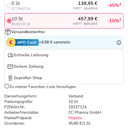
Refluthin, Lasea & Carmenthin Deals
Sport & Fitness
Täglich gut versorgt
138,95 €
5 St
4
-45%
MRP²
253,99 €
27,79 €/1 St
Salus Deals
Tierapotheke
457,99 €
10 St
4
-10%
MRP²
509,10 €
45,80 €/1 St
Versandkostenfrei
Vitamine & Mineralstoffe
+4,58 €
sammeln
APO Cash
Marken
Schnelle Lieferung
Sichere Zahlung
Geprüfter Shop
Zu meiner Favoriten-Liste hinzufügen
Darreichungsform:
Verband
Packungsgröße:
10 St
PZN/Art.Nr.:
19237124
Anbieter/Hersteller:
CC Pharma GmbH
Marke/Präparat:
Mepilex
Grundpreis:
45,80 €/1 St