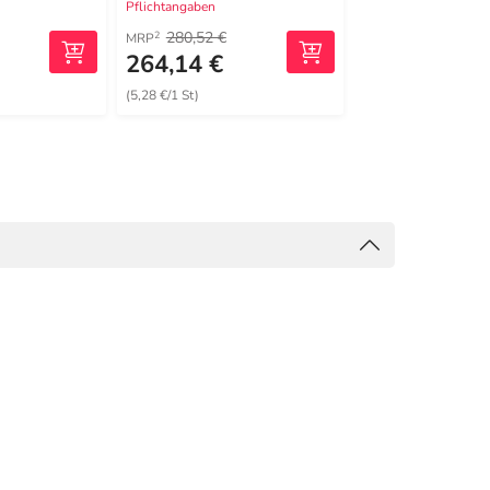
Pflichtangaben
Pflichtangaben
280,52 €
2
MRP
264,14 €
169,79 €
(5,28 €/1 St)
(3,40 €/1 St)