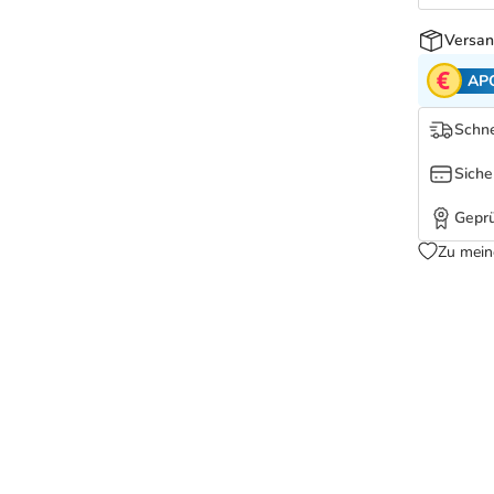
Versan
AP
Schne
Siche
Geprü
Zu mein