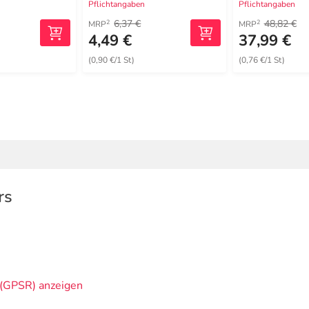
Pflichtangaben
Pflichtangaben
6,37 €
48,82 €
2
2
MRP
MRP
4,49 €
37,99 €
(0,90 €/1 St)
(0,76 €/1 St)
rs
(GPSR) anzeigen