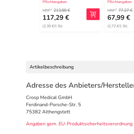
Pflichtangaben
Pflichtangaben
213,88 €
77,27 €
2
2
MRP
MRP
117,29 €
67,99 €
(2,35 €/1 St)
(2,72 €/1 St)
Artikelbeschreibung
Adresse des Anbieters/Herstelle
Crosp Medical GmbH
Ferdinand-Porsche-Str. 5
75382 Althengstett
Angaben gem. EU-Produktsicherheitsverordnung 