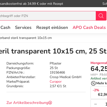
sandkostenfrei ab 34.99 € oder mit Rezept
Sc
 Cash
Services
Rezept einlösen
APO Cash Deals
rband steril transparent 10x15 cm
il transparent 10x15 cm, 25 St
Mengenrab
Darreichungsform:
Pflaster
64,2
Packungsgröße:
25 St
PZN/Art.Nr.:
19156466
73,1
MRP²
Anbieter/Hersteller:
Crosp Medical GmbH
Artikel ve
Marke/Präparat:
Curapor
Mehr k
Grundpreis:
2,57 €/1 St
-2%
62,9
Zur Artikelbeschreibung