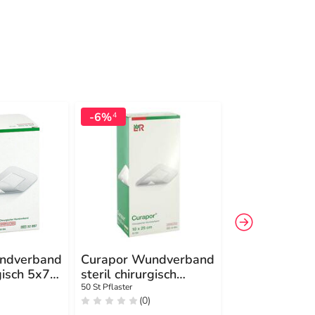
-6%
4
ndverband
Curapor Wundverband
Curapor Wun
gisch 5x7
steril chirurgisch
steril 10x15 
10x25 cm
50 St Pflaster
50 St Pflaster
(0)
(0)