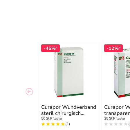
-45%
-12%
4
4
Curapor Wundverband
Curapor 
steril chirurgisch
transpare
10x20 cm
steril
50 St Pflaster
25 St Pflaster
(1)
(