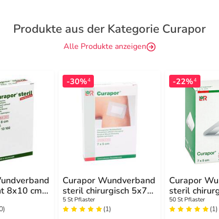
Produkte aus der Kategorie Curapor
Alle Produkte anzeigen
-30%
-22%
4
4
Wundverband
Curapor Wundverband
Curapor Wu
nt 8x10 cm
steril chirurgisch 5x7
steril chirur
cm
cm
5 St Pflaster
50 St Pflaster
0)
(1)
(1)