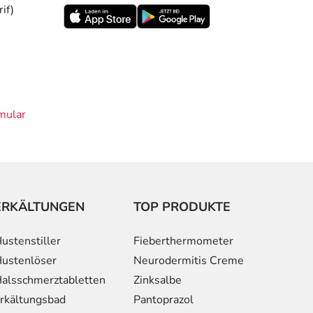
if)
mular
ERKÄLTUNGEN
TOP PRODUKTE
ustenstiller
Fieberthermometer
ustenlöser
Neurodermitis Creme
alsschmerztabletten
Zinksalbe
rkältungsbad
Pantoprazol