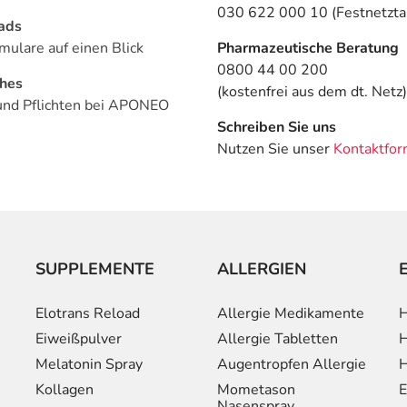
030 622 000 10 (Festnetztar
ads
mulare auf einen Blick
Pharmazeutische Beratung
0800 44 00 200
ches
(kostenfrei aus dem dt. Netz)
und Pflichten bei APONEO
Schreiben Sie uns
Nutzen Sie unser
Kontaktfor
SUPPLEMENTE
ALLERGIEN
Elotrans Reload
Allergie Medikamente
H
Eiweißpulver
Allergie Tabletten
H
Melatonin Spray
Augentropfen Allergie
H
Kollagen
Mometason
E
Nasenspray