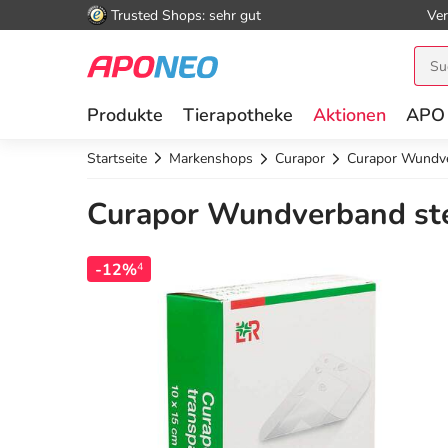
Trusted Shops: sehr gut
Ver
Produkte
Tierapotheke
Aktionen
APO
Startseite
Markenshops
Curapor
Curapor Wundve
Curapor Wundverband ster
-12%
4