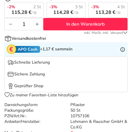
Refluthin, Lasea & Carmenthin Deals
Sport & Fitness
Täglich gut versorgt
-2%
2 St
-3%
3 St
-3%
4 St
115,28 €
114,28 €
113,28 €
/ St
/ St
/ St
Salus Deals
Tierapotheke
In den Warenkorb
inkl. MwSt. inkl. Versand
Vitamine & Mineralstoffe
Versandkostenfrei
+1,17 €
sammeln
APO Cash
Marken
Schnelle Lieferung
Sichere Zahlung
Geprüfter Shop
Zu meiner Favoriten-Liste hinzufügen
Darreichungsform:
Pflaster
Packungsgröße:
50 St
PZN/Art.Nr.:
10757106
Anbieter/Hersteller:
Lohmann & Rauscher GmbH &
Co.KG