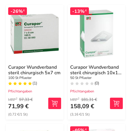
-26%
-13%
4
4
Curapor Wundverband
Curapor Wundverband
steril chirurgisch 5x7 cm
steril chirurgisch 10x15
cm
100 St Pflaster
50 St Pflaster
(1)
(0)
Pflichtangaben
Pflichtangaben
97,33 €
181,31 €
2
2
MRP
MRP
71,99 €
158,09 €
(0,72 €/1 St)
(3,16 €/1 St)
-46%
4