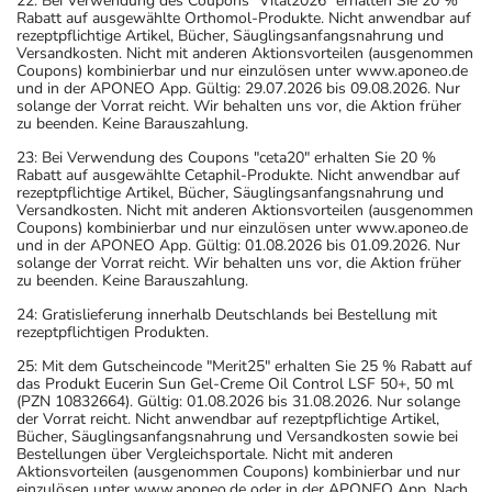
22: Bei Verwendung des Coupons "Vital2026" erhalten Sie 20 %
Rabatt auf ausgewählte Orthomol-Produkte. Nicht anwendbar auf
rezeptpflichtige Artikel, Bücher, Säuglingsanfangsnahrung und
Versandkosten. Nicht mit anderen Aktionsvorteilen (ausgenommen
Coupons) kombinierbar und nur einzulösen unter www.aponeo.de
und in der APONEO App. Gültig: 29.07.2026 bis 09.08.2026. Nur
solange der Vorrat reicht. Wir behalten uns vor, die Aktion früher
zu beenden. Keine Barauszahlung.
23: Bei Verwendung des Coupons "ceta20" erhalten Sie 20 %
Rabatt auf ausgewählte Cetaphil-Produkte. Nicht anwendbar auf
rezeptpflichtige Artikel, Bücher, Säuglingsanfangsnahrung und
Versandkosten. Nicht mit anderen Aktionsvorteilen (ausgenommen
Coupons) kombinierbar und nur einzulösen unter www.aponeo.de
und in der APONEO App. Gültig: 01.08.2026 bis 01.09.2026. Nur
solange der Vorrat reicht. Wir behalten uns vor, die Aktion früher
zu beenden. Keine Barauszahlung.
24: Gratislieferung innerhalb Deutschlands bei Bestellung mit
rezeptpflichtigen Produkten.
25: Mit dem Gutscheincode "Merit25" erhalten Sie 25 % Rabatt auf
das Produkt Eucerin Sun Gel-Creme Oil Control LSF 50+, 50 ml
(PZN 10832664). Gültig: 01.08.2026 bis 31.08.2026. Nur solange
der Vorrat reicht. Nicht anwendbar auf rezeptpflichtige Artikel,
Bücher, Säuglingsanfangsnahrung und Versandkosten sowie bei
Bestellungen über Vergleichsportale. Nicht mit anderen
Aktionsvorteilen (ausgenommen Coupons) kombinierbar und nur
einzulösen unter www.aponeo.de oder in der APONEO App. Nach