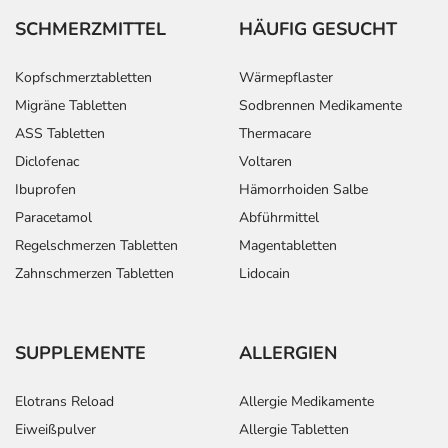
SCHMERZMITTEL
HÄUFIG GESUCHT
Kopfschmerztabletten
Wärmepflaster
Migräne Tabletten
Sodbrennen Medikamente
ASS Tabletten
Thermacare
Diclofenac
Voltaren
Ibuprofen
Hämorrhoiden Salbe
Paracetamol
Abführmittel
Regelschmerzen Tabletten
Magentabletten
Zahnschmerzen Tabletten
Lidocain
SUPPLEMENTE
ALLERGIEN
Elotrans Reload
Allergie Medikamente
Eiweißpulver
Allergie Tabletten