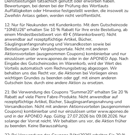
Dienstleistungen tatsächlich genutzt oder erworben haben.
Bewertungen, bei denen bei der Prüfung des Wortlauts
Auffälligkeiten oder Hinweise festgestellt werden, die insoweit zu
Zweifeln Anlass geben, werden nicht veröffentlicht.
12: Nur für Neukunden mit Kundenkonto. Mit dem Gutscheincode
"10NEU26" erhalten Sie 10 % Rabatt für Ihre erste Bestellung, ab
einem Mindestbestellwert von 49 € (Warenkorbwert). Nicht
anwendbar auf rezeptpflichtige Artikel, Bücher,
Säuglingsanfangsnahrung und Versandkosten sowie bei
Bestellungen über Vergleichsportale. Nicht mit anderen
Aktionsvorteilen (ausgenommen Coupons) kombinierbar und nur
einzulösen unter www.aponeo.de oder in der APONEO App. Nach
Eingabe des Gutscheincodes im Warenkorb, wird der Wert des
Vorteils automatisch vom Rechnungsbetrag abgezogen. Wir
behalten uns das Recht vor, die Aktionen bei Vorliegen eines
wichtigen Grundes zu beenden oder ggf. mit einem anderen
Gutschein bzw. durch eine andere Aktion zu ersetzen.
21: Bei Verwendung des Coupons "Summer20" erhalten Sie 20 %
Rabatt auf viele Pierre Fabre-Produkte. Nicht anwendbar auf
rezeptpflichtige Artikel, Bücher, Säuglingsanfangsnahrung und
Versandkosten. Nicht mit anderen Aktionsvorteilen (ausgenommen
Coupons) kombinierbar und nur einzulösen unter www.aponeo.de
und in der APONEO App. Gültig: 27.07.2026 bis 09.08.2026. Nur
solange der Vorrat reicht. Wir behalten uns vor, die Aktion früher
zu beenden. Keine Barauszahlung.