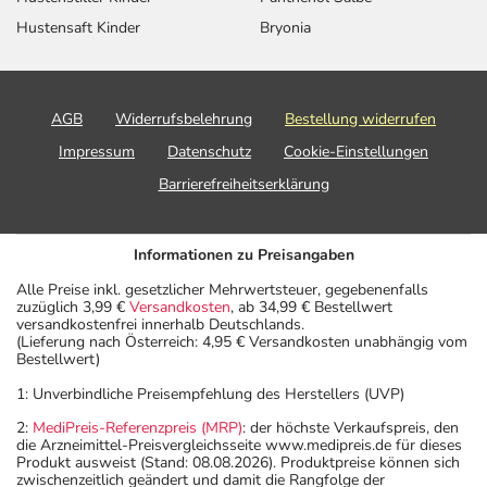
Hustensaft Kinder
Bryonia
AGB
Widerrufsbelehrung
Bestellung widerrufen
Impressum
Datenschutz
Cookie-Einstellungen
Barrierefreiheitserklärung
Informationen zu Preisangaben
Alle Preise inkl. gesetzlicher Mehrwertsteuer, gegebenenfalls
zuzüglich 3,99 €
Versandkosten
, ab 34,99 € Bestellwert
versandkostenfrei innerhalb Deutschlands.
(Lieferung nach Österreich: 4,95 € Versandkosten unabhängig vom
Bestellwert)
1: Unverbindliche Preisempfehlung des Herstellers (UVP)
2:
MediPreis-Referenzpreis (MRP)
: der höchste Verkaufspreis, den
die Arzneimittel-Preisvergleichsseite www.medipreis.de für dieses
Produkt ausweist (Stand: 08.08.2026). Produktpreise können sich
zwischenzeitlich geändert und damit die Rangfolge der