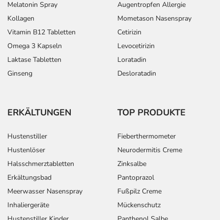
Melatonin Spray
Augentropfen Allergie
Kollagen
Mometason Nasenspray
Vitamin B12 Tabletten
Cetirizin
Omega 3 Kapseln
Levocetirizin
Laktase Tabletten
Loratadin
Ginseng
Desloratadin
ERKÄLTUNGEN
TOP PRODUKTE
Hustenstiller
Fieberthermometer
Hustenlöser
Neurodermitis Creme
Halsschmerztabletten
Zinksalbe
Erkältungsbad
Pantoprazol
Meerwasser Nasenspray
Fußpilz Creme
Inhaliergeräte
Mückenschutz
Hustenstiller Kinder
Panthenol Salbe