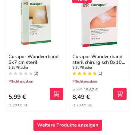
Curapor Wundverband
Curapor Wundverband
5x7 cm steril
steril chirurgisch 8x10
cm
5 St Pflaster
5 St Pflaster
(0)
(1)
Pflichtangaben
Pflichtangaben
15,67 €
2
MRP
5,99 €
8,49 €
(1,20 €/1 St)
(1,70 €/1 St)
Weitere Produkte anzeigen