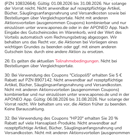
(PZN 10832664). Gültig: 01.08.2026 bis 31.08.2026. Nur solange
der Vorrat reicht. Nicht anwendbar auf rezeptpflichtige Artikel,
Bücher, Säuglingsanfangsnahrung und Versandkosten sowie bei
Bestellungen über Vergleichsportale. Nicht mit anderen
Aktionsvorteilen (ausgenommen Coupons) kombinierbar und nur
einzulösen unter www.aponeo.de oder in der APONEO App. Nach
Eingabe des Gutscheincodes im Warenkorb, wird der Wert des
Vorteils automatisch vom Rechnungsbetrag abgezogen. Wir
behalten uns das Recht vor, die Aktionen bei Vorliegen eines
wichtigen Grundes zu beenden oder ggf. mit einem anderen
Gutschein bzw. durch eine andere Aktion zu ersetzen.
26: Es gelten die aktuellen
Teilnahmebedingungen
. Nicht bei
Bestellungen über Vergleichsportale.
30: Bei Verwendung des Coupons "Ciclopoli5" erhalten Sie 5 €
Rabatt auf PZN 8907142. Nicht anwendbar auf rezeptpflichtige
Artikel, Bücher, Säuglingsanfangsnahrung und Versandkosten.
Nicht mit anderen Aktionsvorteilen (ausgenommen Coupons)
kombinierbar und nur einzulösen unter www.aponeo.de und in der
APONEO App. Gültig: 06.08.2026 bis 31.08.2026. Nur solange der
Vorrat reicht. Wir behalten uns vor, die Aktion früher zu beenden.
Keine Barauszahlung.
32: Bei Verwendung des Coupons "HP20" erhalten Sie 20 %
Rabatt auf viele Hansaplast-Produkte. Nicht anwendbar auf
rezeptpflichtige Artikel, Bücher, Säuglingsanfangsnahrung und
Versandkosten. Nicht mit anderen Aktionsvorteilen (ausgenommen