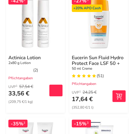
-42%
-27%
+20%
APO Cash
Actinica Lotion
Eucerin Sun Fluid Hydro
Protect Face LSF 50 +
2x80 g Lotion
50 ml Creme
(2)
(51)
Pflichtangaben
Pflichtangaben
57,54 €
1
UVP
33,56 €
24,25 €
1
UVP
17,64 €
(209,75 €/1 kg)
(352,80 €/1 l)
-35%
-15%
3
3