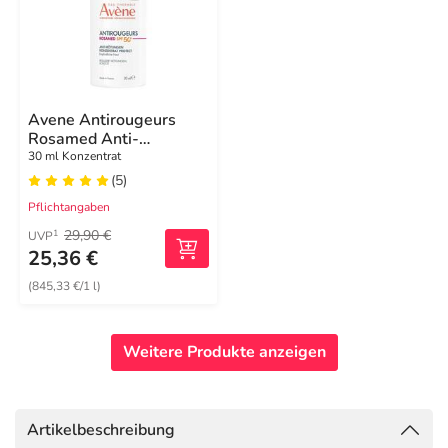
Avene Antirougeurs
Rosamed Anti-
Rötungen Konzentrat
30 ml Konzentrat
SPF 50 +
(5)
Pflichtangaben
29,90 €
1
UVP
25,36 €
(845,33 €/1 l)
Weitere Produkte anzeigen
Artikelbeschreibung