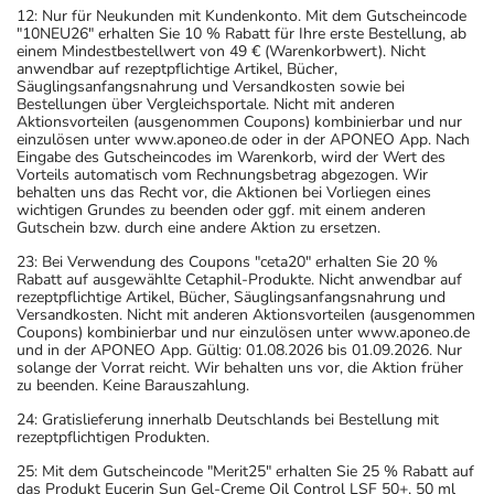
12: Nur für Neukunden mit Kundenkonto. Mit dem Gutscheincode
"10NEU26" erhalten Sie 10 % Rabatt für Ihre erste Bestellung, ab
einem Mindestbestellwert von 49 € (Warenkorbwert). Nicht
anwendbar auf rezeptpflichtige Artikel, Bücher,
Säuglingsanfangsnahrung und Versandkosten sowie bei
Bestellungen über Vergleichsportale. Nicht mit anderen
Aktionsvorteilen (ausgenommen Coupons) kombinierbar und nur
einzulösen unter www.aponeo.de oder in der APONEO App. Nach
Eingabe des Gutscheincodes im Warenkorb, wird der Wert des
Vorteils automatisch vom Rechnungsbetrag abgezogen. Wir
behalten uns das Recht vor, die Aktionen bei Vorliegen eines
wichtigen Grundes zu beenden oder ggf. mit einem anderen
Gutschein bzw. durch eine andere Aktion zu ersetzen.
23: Bei Verwendung des Coupons "ceta20" erhalten Sie 20 %
Rabatt auf ausgewählte Cetaphil-Produkte. Nicht anwendbar auf
rezeptpflichtige Artikel, Bücher, Säuglingsanfangsnahrung und
Versandkosten. Nicht mit anderen Aktionsvorteilen (ausgenommen
Coupons) kombinierbar und nur einzulösen unter www.aponeo.de
und in der APONEO App. Gültig: 01.08.2026 bis 01.09.2026. Nur
solange der Vorrat reicht. Wir behalten uns vor, die Aktion früher
zu beenden. Keine Barauszahlung.
24: Gratislieferung innerhalb Deutschlands bei Bestellung mit
rezeptpflichtigen Produkten.
25: Mit dem Gutscheincode "Merit25" erhalten Sie 25 % Rabatt auf
das Produkt Eucerin Sun Gel-Creme Oil Control LSF 50+, 50 ml