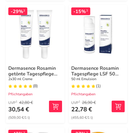
-29%
-15%
3
3
Dermasence Rosamin
Dermasence Rosamin
getönte Tagespflege
Tagespflege LSF 50
mittel LSF 50 Creme
Emulsion
2x30 ml Creme
50 ml Emulsion
(8)
(1)
Pflichtangaben
Pflichtangaben
42,80 €
26,90 €
1
1
UVP
UVP
30,54 €
22,78 €
(509,00 €/1 l)
(455,60 €/1 l)
3
3