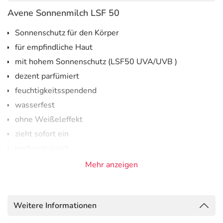
Avene Sonnenmilch LSF 50
Sonnenschutz für den Körper
für empfindliche Haut
mit hohem Sonnenschutz (LSF50 UVA/UVB )
dezent parfümiert
feuchtigkeitsspendend
wasserfest
ohne Weißeleffekt
zieht sofort ein
hochverträglich
vegan
Mehr anzeigen
ohne Octocrylen
Leichte und wasserfeste Sonnenmilch mit SPF 50
Weitere Informationen
für empfindliche Haut ohne Weißeleffekt.