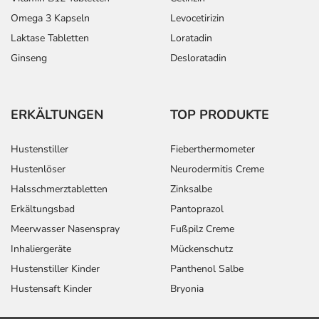
Omega 3 Kapseln
Levocetirizin
Laktase Tabletten
Loratadin
Ginseng
Desloratadin
ERKÄLTUNGEN
TOP PRODUKTE
Hustenstiller
Fieberthermometer
Hustenlöser
Neurodermitis Creme
Halsschmerztabletten
Zinksalbe
Erkältungsbad
Pantoprazol
Meerwasser Nasenspray
Fußpilz Creme
Inhaliergeräte
Mückenschutz
Hustenstiller Kinder
Panthenol Salbe
Hustensaft Kinder
Bryonia