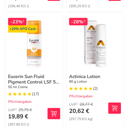
(106,40 €/1 l)
(305,25 €/1 l)
-23%
-28%
3
3
+20%
APO Cash
Eucerin Sun Fluid
Actinica Lotion
Pigment Control LSF 50
80 g Lotion
+
50 ml Creme
(2)
(17)
Pflichtangaben
Pflichtangaben
28,77 €
1
UVP
25,75 €
20,62 €
1
UVP
19,89 €
(257,75 €/1 kg)
(397,80 €/1 l)