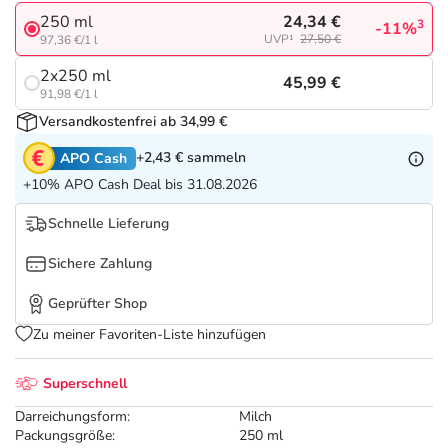
Refluthin, Lasea & Carmenthin Deals
Sport & Fitness
Sommerpflege für Haar und Kopfhaut
24,34 €
250 ml
3
-11%
UVP¹
27,50 €
97,36 €/1 l
Salus Deals
Tierapotheke
Täglich gut versorgt
2x250 ml
45,99 €
91,98 €/1 l
Vitamine & Mineralstoffe
Versandkostenfrei ab 34,99 €
+2,43 €
sammeln
APO Cash
Marken
+10% APO Cash Deal bis 31.08.2026
Schnelle Lieferung
Sichere Zahlung
Geprüfter Shop
Zu meiner Favoriten-Liste hinzufügen
Superschnell
Darreichungsform:
Milch
Packungsgröße:
250 ml