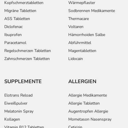
Kopfschmerztabletten
Wärmepflaster
Migräne Tabletten
Sodbrennen Medikamente
ASS Tabletten
Thermacare
Diclofenac
Voltaren
Ibuprofen
Hämorrhoiden Salbe
Paracetamol
Abführmittel
Regelschmerzen Tabletten
Magentabletten
Zahnschmerzen Tabletten
Lidocain
SUPPLEMENTE
ALLERGIEN
Elotrans Reload
Allergie Medikamente
Eiweißpulver
Allergie Tabletten
Melatonin Spray
Augentropfen Allergie
Kollagen
Mometason Nasenspray
Vitamin B12 Tabletten
Cetirizin