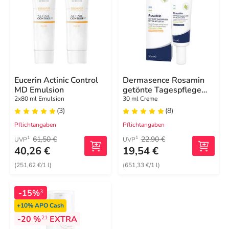
Eucerin Actinic Control
Dermasence Rosamin
MD Emulsion
getönte Tagespflege
mittel LSF 50 Creme
2x80 ml Emulsion
30 ml Creme
(3)
(8)
Pflichtangaben
Pflichtangaben
61,50 €
22,90 €
1
1
UVP
UVP
40,26 €
19,54 €
(251,62 €/1 l)
(651,33 €/1 l)
-15%
3
+10%
APO Cash
-20 %
EXTRA
21