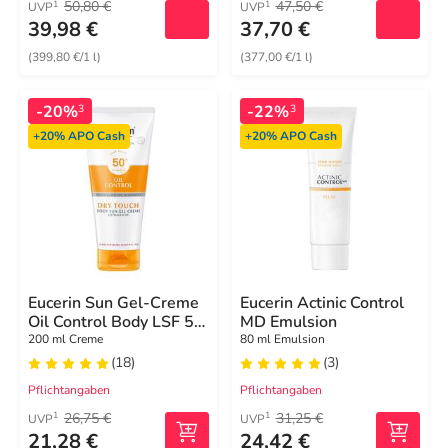
50,80 €
47,50 €
1
1
UVP
UVP
39,98 €
37,70 €
(399,80 €/1 l)
(377,00 €/1 l)
-20%
-22%
3
3
+20%
APO Cash
+20%
APO Cash
Eucerin Sun Gel-Creme
Eucerin Actinic Control
Oil Control Body LSF 50
MD Emulsion
+
200 ml Creme
80 ml Emulsion
(18)
(3)
Pflichtangaben
Pflichtangaben
26,75 €
31,25 €
1
1
UVP
UVP
21,28 €
24,42 €