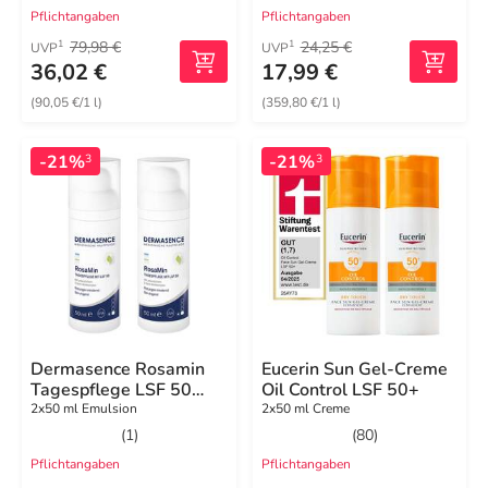
Pflichtangaben
Pflichtangaben
79,98 €
24,25 €
1
1
UVP
UVP
36,02 €
17,99 €
(90,05 €/1 l)
(359,80 €/1 l)
-21%
-21%
3
3
Dermasence Rosamin
Eucerin Sun Gel-Creme
Tagespflege LSF 50
Oil Control LSF 50+
Emulsion
2x50 ml Emulsion
2x50 ml Creme
(1)
(80)
Pflichtangaben
Pflichtangaben