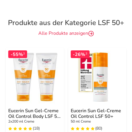
Produkte aus der Kategorie LSF 50+
Alle Produkte anzeigen
-55%
-26%
3
3
Eucerin Sun Gel-Creme
Eucerin Sun Gel-Creme
Oil Control Body LSF 50
Oil Control LSF 50+
+
2x200 ml Creme
50 ml Creme
(18)
(80)