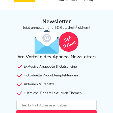
79108 Freiburg
Berlin Express
Priority
elektronische Adresse: adv_de@pierre-fabre.com
Angaben gem. EU-Produktsicherheitsverordnung (GPSR)
Newsletter
anzeigen
5
Jetzt anmelden und 5€-Gutschein
sichern!
5
5€
Rabatt
Ihre Vorteile des Aponeo-Newsletters
Exklusive Angebote & Gutscheine
Individuelle Produktempfehlungen
Aktionen & Rabatte
Hilfreiche Tipps zu aktuellen Themen