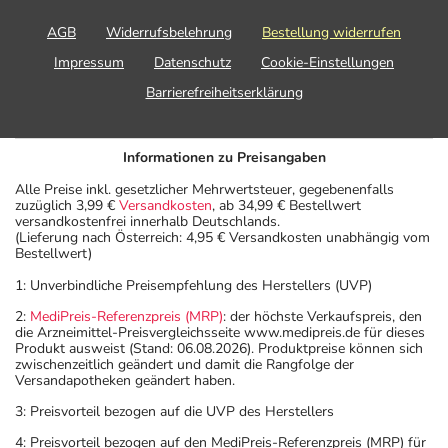
AGB
Widerrufsbelehrung
Bestellung widerrufen
Impressum
Datenschutz
Cookie-Einstellungen
Barrierefreiheitserklärung
Informationen zu Preisangaben
Alle Preise inkl. gesetzlicher Mehrwertsteuer, gegebenenfalls
zuzüglich 3,99 €
Versandkosten
, ab 34,99 € Bestellwert
versandkostenfrei innerhalb Deutschlands.
(Lieferung nach Österreich: 4,95 € Versandkosten unabhängig vom
Bestellwert)
1: Unverbindliche Preisempfehlung des Herstellers (UVP)
2:
MediPreis-Referenzpreis (MRP)
: der höchste Verkaufspreis, den
die Arzneimittel-Preisvergleichsseite www.medipreis.de für dieses
Produkt ausweist (Stand: 06.08.2026). Produktpreise können sich
zwischenzeitlich geändert und damit die Rangfolge der
Versandapotheken geändert haben.
3: Preisvorteil bezogen auf die UVP des Herstellers
4: Preisvorteil bezogen auf den MediPreis-Referenzpreis (MRP) für