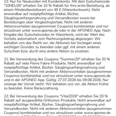
12: Nur für Neukunden mit Kundenkonto. Mit dem Gutscheincode
"10NEU26" erhalten Sie 10 % Rabatt für Ihre erste Bestellung, ab
einem Mindestbestellwert von 49 € (Warenkorbwert). Nicht
anwendbar auf rezeptpflichtige Artikel, Bücher,
Säuglingsanfangsnahrung und Versandkosten sowie bei
Bestellungen über Vergleichsportale. Nicht mit anderen
Aktionsvorteilen (ausgenommen Coupons) kombinierbar und nur
einzulösen unter www.aponeo.de oder in der APONEO App. Nach
Eingabe des Gutscheincodes im Warenkorb, wird der Wert des
Vorteils automatisch vom Rechnungsbetrag abgezogen. Wir
behalten uns das Recht vor, die Aktionen bei Vorliegen eines
wichtigen Grundes zu beenden oder ggf. mit einem anderen
Gutschein bzw. durch eine andere Aktion zu ersetzen.
21: Bei Verwendung des Coupons "Summer20" erhalten Sie 20 %
Rabatt auf viele Pierre Fabre-Produkte. Nicht anwendbar auf
rezeptpflichtige Artikel, Bücher, Säuglingsanfangsnahrung und
Versandkosten. Nicht mit anderen Aktionsvorteilen (ausgenommen
Coupons) kombinierbar und nur einzulösen unter www.aponeo.de
und in der APONEO App. Gültig: 27.07.2026 bis 09.08.2026. Nur
solange der Vorrat reicht. Wir behalten uns vor, die Aktion früher
zu beenden. Keine Barauszahlung.
22: Bei Verwendung des Coupons "Vital2026" erhalten Sie 20 %
Rabatt auf ausgewählte Orthomol-Produkte. Nicht anwendbar auf
rezeptpflichtige Artikel, Bücher, Säuglingsanfangsnahrung und
Versandkosten. Nicht mit anderen Aktionsvorteilen (ausgenommen
Coupons) kombinierbar und nur einzulösen unter www.aponeo.de