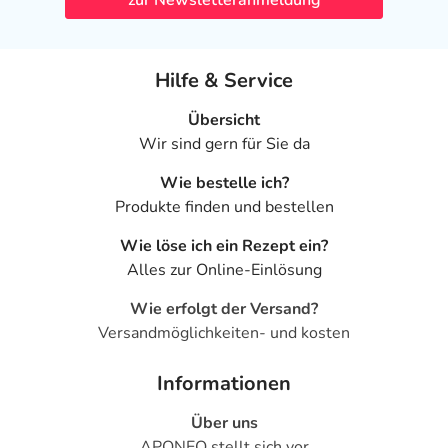
STADA Consumer Health Deutschland GmbH
Stadastr. 2-18
61118 Bad Vilbel
Hilfe & Service
elektronische Adresse: info@stada.de
Übersicht
Wir sind gern für Sie da
Angaben gem. EU-Produktsicherheitsverordnung (GPSR)
anzeigen
Wie bestelle ich?
Produkte finden und bestellen
Wie löse ich ein Rezept ein?
Alles zur Online-Einlösung
Wie erfolgt der Versand?
Versandmöglichkeiten- und kosten
Informationen
Über uns
APONEO stellt sich vor