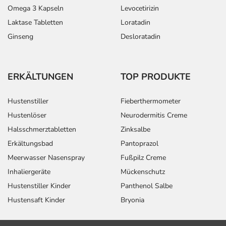
Omega 3 Kapseln
Levocetirizin
Laktase Tabletten
Loratadin
Ginseng
Desloratadin
ERKÄLTUNGEN
TOP PRODUKTE
Hustenstiller
Fieberthermometer
Hustenlöser
Neurodermitis Creme
Halsschmerztabletten
Zinksalbe
Erkältungsbad
Pantoprazol
Meerwasser Nasenspray
Fußpilz Creme
Inhaliergeräte
Mückenschutz
Hustenstiller Kinder
Panthenol Salbe
Hustensaft Kinder
Bryonia