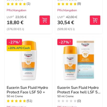
(1)
(8)
Pflichtangaben
Pflichtangaben
23,95 €
42,80 €
1
1
UVP
UVP
18,80 €
30,54 €
(376,00 €/1 l)
(509,00 €/1 l)
-27%
-27%
3
3
+20%
APO Cash
Eucerin Sun Fluid Hydro
Eucerin Sun Fluid Hydro
Protect Face LSF 50 +
Protect Face hell LSF 50
+
50 ml Creme
50 ml Creme
(51)
(0)