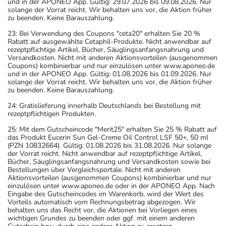
und in der APONEO App. Gültig: 29.07.2026 bis 09.08.2026. Nur
solange der Vorrat reicht. Wir behalten uns vor, die Aktion früher
zu beenden. Keine Barauszahlung.
23: Bei Verwendung des Coupons "ceta20" erhalten Sie 20 %
Rabatt auf ausgewählte Cetaphil-Produkte. Nicht anwendbar auf
rezeptpflichtige Artikel, Bücher, Säuglingsanfangsnahrung und
Versandkosten. Nicht mit anderen Aktionsvorteilen (ausgenommen
Coupons) kombinierbar und nur einzulösen unter www.aponeo.de
und in der APONEO App. Gültig: 01.08.2026 bis 01.09.2026. Nur
solange der Vorrat reicht. Wir behalten uns vor, die Aktion früher
zu beenden. Keine Barauszahlung.
24: Gratislieferung innerhalb Deutschlands bei Bestellung mit
rezeptpflichtigen Produkten.
25: Mit dem Gutscheincode "Merit25" erhalten Sie 25 % Rabatt auf
das Produkt Eucerin Sun Gel-Creme Oil Control LSF 50+, 50 ml
(PZN 10832664). Gültig: 01.08.2026 bis 31.08.2026. Nur solange
der Vorrat reicht. Nicht anwendbar auf rezeptpflichtige Artikel,
Bücher, Säuglingsanfangsnahrung und Versandkosten sowie bei
Bestellungen über Vergleichsportale. Nicht mit anderen
Aktionsvorteilen (ausgenommen Coupons) kombinierbar und nur
einzulösen unter www.aponeo.de oder in der APONEO App. Nach
Eingabe des Gutscheincodes im Warenkorb, wird der Wert des
Vorteils automatisch vom Rechnungsbetrag abgezogen. Wir
behalten uns das Recht vor, die Aktionen bei Vorliegen eines
wichtigen Grundes zu beenden oder ggf. mit einem anderen