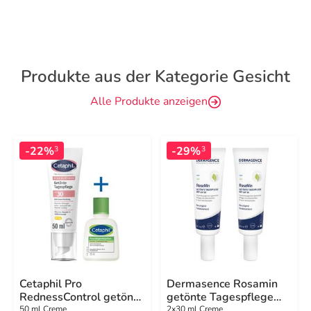
Produkte aus der Kategorie Gesicht
Alle Produkte anzeigen
-22%
-29%
3
3
Cetaphil Pro
Dermasence Rosamin
RednessControl getönte
getönte Tagespflege
Tagespflege SPF30
mittel LSF 50 Creme
50 ml Creme
2x30 ml Creme