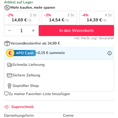
Refluthin, Lasea & Carmenthin Deals
Sport & Fitness
Täglich gut versorgt
Artikel auf Lager
Mehr kaufen, mehr sparen
Salus Deals
-2%
2 St
-3%
3 St
-4%
4 St
Tierapotheke
14,69 €
14,54 €
14,39 €
/ St
/ St
/ St
In den Warenkorb
Vitamine & Mineralstoffe
inkl. MwSt. zzgl. Versand
Versandkostenfrei ab 34,99 €
Marken
+0,15 €
sammeln
APO Cash
Schnelle Lieferung
Sichere Zahlung
Geprüfter Shop
Zu meiner Favoriten-Liste hinzufügen
Superschnell
Darreichungsform:
Creme