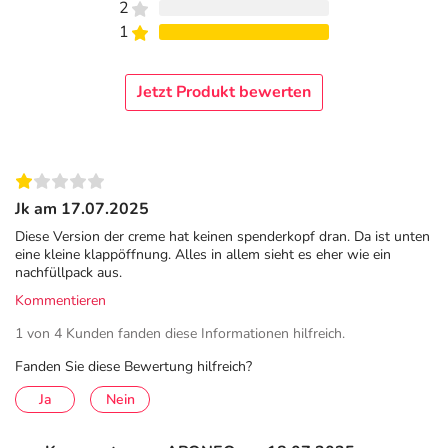
Ideal für die tägliche Anwendung - das ganze Jahr
2
über
1
Dank ihrer
leichten und pflegenden Rezeptur
zieht die
Jetzt Produkt bewerten
Sonnenschutz-Creme schnell ein und bietet
eine ideale
Grundlage für Make-Up.
Sie
schützt Ihre Haut effektiv
vor sonnenbedingten Zellschäden
und dank
Anti-
Pollution-Komplex
aus Vitamin C & E vor oxidativem
Stress und freien Radikalen.
Jk am 17.07.2025
Die nicht komedogene Formel ist
bei empfindlicher Haut,
Diese Version der creme hat keinen spenderkopf dran. Da ist unten
Mischhaut, sowie zu Akne neigender Haut gut geeignet.
eine kleine klappöffnung. Alles in allem sieht es eher wie ein
nachfüllpack aus.
Die Creme legt sich sanft und unsichtbar auf die Haut,
ohne Augenreizungen, Pilling-Effekte (Klumpen des
Kommentieren
Produktes auf der Haut) oder weiße Rückstände zu
1 von 4 Kunden fanden diese Informationen hilfreich.
hinterlassen – so ist die Sonnenschutz-Creme
der
Fanden Sie diese Bewertung hilfreich?
perfekte Begleiter im Alltag.
Ja
Nein
Anwendung