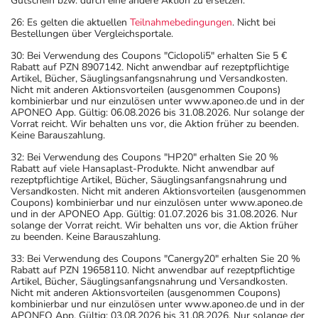
Gutschein bzw. durch eine andere Aktion zu ersetzen.
26: Es gelten die aktuellen
Teilnahmebedingungen
. Nicht bei
Bestellungen über Vergleichsportale.
30: Bei Verwendung des Coupons "Ciclopoli5" erhalten Sie 5 €
Rabatt auf PZN 8907142. Nicht anwendbar auf rezeptpflichtige
Artikel, Bücher, Säuglingsanfangsnahrung und Versandkosten.
Nicht mit anderen Aktionsvorteilen (ausgenommen Coupons)
kombinierbar und nur einzulösen unter www.aponeo.de und in der
APONEO App. Gültig: 06.08.2026 bis 31.08.2026. Nur solange der
Vorrat reicht. Wir behalten uns vor, die Aktion früher zu beenden.
Keine Barauszahlung.
32: Bei Verwendung des Coupons "HP20" erhalten Sie 20 %
Rabatt auf viele Hansaplast-Produkte. Nicht anwendbar auf
rezeptpflichtige Artikel, Bücher, Säuglingsanfangsnahrung und
Versandkosten. Nicht mit anderen Aktionsvorteilen (ausgenommen
Coupons) kombinierbar und nur einzulösen unter www.aponeo.de
und in der APONEO App. Gültig: 01.07.2026 bis 31.08.2026. Nur
solange der Vorrat reicht. Wir behalten uns vor, die Aktion früher
zu beenden. Keine Barauszahlung.
33: Bei Verwendung des Coupons "Canergy20" erhalten Sie 20 %
Rabatt auf PZN 19658110. Nicht anwendbar auf rezeptpflichtige
Artikel, Bücher, Säuglingsanfangsnahrung und Versandkosten.
Nicht mit anderen Aktionsvorteilen (ausgenommen Coupons)
kombinierbar und nur einzulösen unter www.aponeo.de und in der
APONEO App. Gültig: 03.08.2026 bis 31.08.2026. Nur solange der