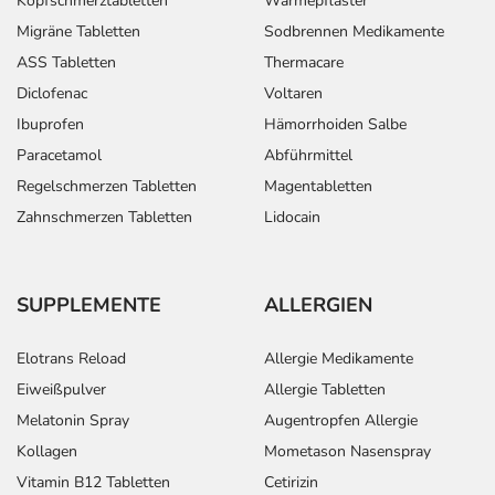
Kopfschmerztabletten
Wärmepflaster
Migräne Tabletten
Sodbrennen Medikamente
ASS Tabletten
Thermacare
Diclofenac
Voltaren
Ibuprofen
Hämorrhoiden Salbe
Paracetamol
Abführmittel
Regelschmerzen Tabletten
Magentabletten
Zahnschmerzen Tabletten
Lidocain
SUPPLEMENTE
ALLERGIEN
Elotrans Reload
Allergie Medikamente
Eiweißpulver
Allergie Tabletten
Melatonin Spray
Augentropfen Allergie
Kollagen
Mometason Nasenspray
Vitamin B12 Tabletten
Cetirizin