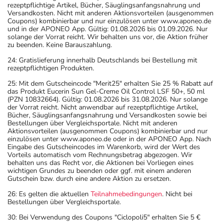
rezeptpflichtige Artikel, Bücher, Säuglingsanfangsnahrung und
Versandkosten. Nicht mit anderen Aktionsvorteilen (ausgenommen
Coupons) kombinierbar und nur einzulösen unter www.aponeo.de
und in der APONEO App. Gültig: 01.08.2026 bis 01.09.2026. Nur
solange der Vorrat reicht. Wir behalten uns vor, die Aktion früher
zu beenden. Keine Barauszahlung.
24: Gratislieferung innerhalb Deutschlands bei Bestellung mit
rezeptpflichtigen Produkten.
25: Mit dem Gutscheincode "Merit25" erhalten Sie 25 % Rabatt auf
das Produkt Eucerin Sun Gel-Creme Oil Control LSF 50+, 50 ml
(PZN 10832664). Gültig: 01.08.2026 bis 31.08.2026. Nur solange
der Vorrat reicht. Nicht anwendbar auf rezeptpflichtige Artikel,
Bücher, Säuglingsanfangsnahrung und Versandkosten sowie bei
Bestellungen über Vergleichsportale. Nicht mit anderen
Aktionsvorteilen (ausgenommen Coupons) kombinierbar und nur
einzulösen unter www.aponeo.de oder in der APONEO App. Nach
Eingabe des Gutscheincodes im Warenkorb, wird der Wert des
Vorteils automatisch vom Rechnungsbetrag abgezogen. Wir
behalten uns das Recht vor, die Aktionen bei Vorliegen eines
wichtigen Grundes zu beenden oder ggf. mit einem anderen
Gutschein bzw. durch eine andere Aktion zu ersetzen.
26: Es gelten die aktuellen
Teilnahmebedingungen
. Nicht bei
Bestellungen über Vergleichsportale.
30: Bei Verwendung des Coupons "Ciclopoli5" erhalten Sie 5 €