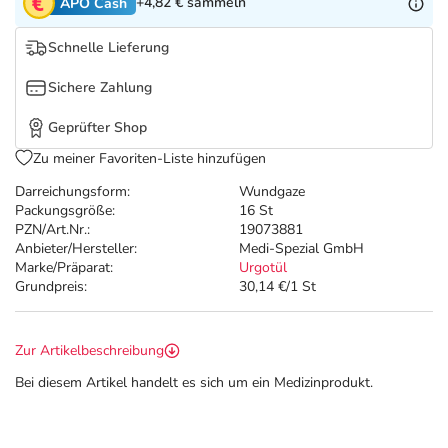
Refluthin, Lasea & Carmenthin Deals
Sport & Fitness
Täglich gut versorgt
+4,82 €
sammeln
APO Cash
Schnelle Lieferung
Salus Deals
Tierapotheke
Sichere Zahlung
Vitamine & Mineralstoffe
Geprüfter Shop
Zu meiner Favoriten-Liste hinzufügen
Marken
Darreichungsform:
Wundgaze
Packungsgröße:
16 St
PZN/Art.Nr.:
19073881
Anbieter/Hersteller:
Medi-Spezial GmbH
Marke/Präparat:
Urgotül
Grundpreis:
30,14 €/1 St
Zur Artikelbeschreibung
Bei diesem Artikel handelt es sich um ein Medizinprodukt.