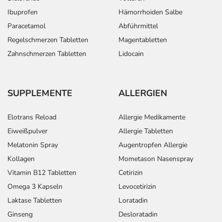
Ibuprofen
Hämorrhoiden Salbe
Paracetamol
Abführmittel
Regelschmerzen Tabletten
Magentabletten
Zahnschmerzen Tabletten
Lidocain
SUPPLEMENTE
ALLERGIEN
Elotrans Reload
Allergie Medikamente
Eiweißpulver
Allergie Tabletten
Melatonin Spray
Augentropfen Allergie
Kollagen
Mometason Nasenspray
Vitamin B12 Tabletten
Cetirizin
Omega 3 Kapseln
Levocetirizin
Laktase Tabletten
Loratadin
Ginseng
Desloratadin