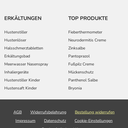
ERKÄLTUNGEN
TOP PRODUKTE
Hustenstiller
Fieberthermometer
Hustenlöser
Neurodermitis Creme
Halsschmerztabletten
Zinksalbe
Erkältungsbad
Pantoprazol
Meerwasser Nasenspray
Fußpilz Creme
Inhaliergeräte
Mückenschutz
Hustenstiller Kinder
Panthenol Salbe
Hustensaft Kinder
Bryonia
AGB
Widerrufsbelehrung
Bestellung widerrufen
Impressum
Datenschutz
Cookie-Einstellungen