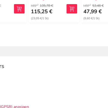
€
135,78 €
53,46 €
2
2
MRP
MRP
115,25 €
47,99 €
(23,05 €/1 St)
(9,60 €/1 St)
rs
(GPSR) anzeigen