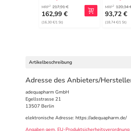
217,91 €
120,34 
2
2
MRP
MRP
162,99 €
93,72 €
(16,30 €/1 St)
(18,74 €/1 St)
Artikelbeschreibung
Adresse des Anbieters/Herstelle
adequapharm GmbH
Egellsstrasse 21
13507 Berlin
elektronische Adresse: https://adequapharm.de/
Angaben gem. EU-Produktsicherheitsverordnung 