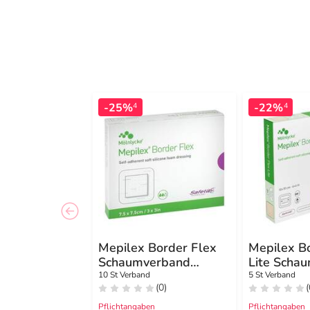
-25%
-22%
4
4
Mepilex Border Flex
Mepilex B
Schaumverband
Lite Scha
haftend 7,5x7,5 cm
10x10 cm
10 St Verband
5 St Verband
(0)
(
Pflichtangaben
Pflichtangaben