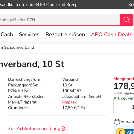
sandkostenfrei ab 34.99 € oder mit Rezept
Sc
 Cash
Services
Rezept einlösen
APO Cash Deals
cm Schaumverband
verband, 10 St
Mengenrab
Darreichungsform:
Verband
178,
Packungsgröße:
10 St
PZN/Art.Nr.:
19054257
224,
MRP²
Anbieter/Hersteller:
adequapharm GmbH
Artikel ve
Marke/Präparat:
Mepilex
Grundpreis:
17,89 €/1 St
Versan
Zur Artikelbeschreibung
AP