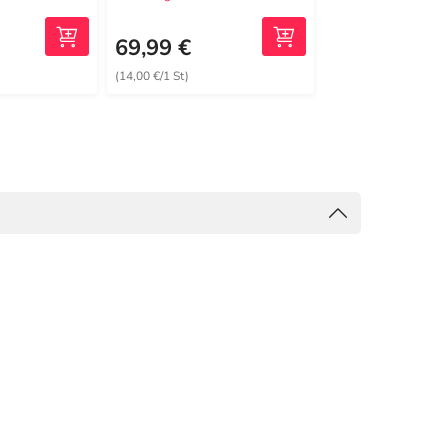
386,30 €
2
MRP
69,99 €
311,79 €
(14,00 €/1 St)
(62,36 €/1 St)