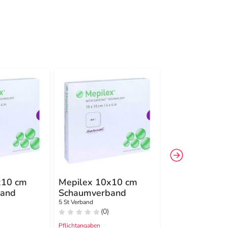
-19%
4
x10 cm
Mepilex 10x10 cm
Mepilex Bord
and
Schaumverband
Sacrum
Schaumverba
5 St Verband
5 St Verband
(0)
(0)
16x20 cm ster
Pflichtangaben
Pflichtangaben