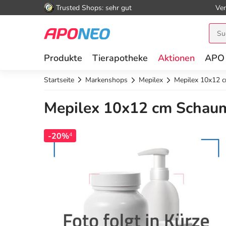
Trusted Shops: sehr gut
Ver
Produkte
Tierapotheke
Aktionen
APO
Startseite
Markenshops
Mepilex
Mepilex 10x12 
Mepilex 10x12 cm Schaum
-20%
4