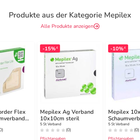
Produkte aus der Kategorie Mepilex
Alle Produkte anzeigen
-15%
-10%
4
4
order Flex
Mepilex Ag Verband
Mepilex 10
umverband
10x10cm steril
Schaumverb
5 St Verband
5 St Verband
0)
(0)
(0)
Pflichtangaben
Pflichtangaben