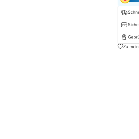
Schne
Siche
Geprü
Zu mein