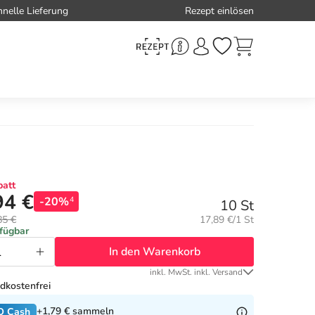
hnelle Lieferung
Rezept einlösen
att
94 €
-20%
4
10 St
Grundpreis:
85 €
17,89 €/1 St
rfügbar
In den Warenkorb
inkl. MwSt. inkl. Versand
dkostenfrei
+1,79 €
sammeln
O Cash