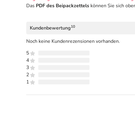
Das
PDF des Beipackzettels
können Sie sich obe
10
Kundenbewertung
Noch keine Kundenrezensionen vorhanden.
5
4
3
2
1