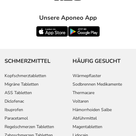
Unsere Aponeo App
SCHMERZMITTEL
HÄUFIG GESUCHT
Kopfschmerztabletten
Wärmepflaster
Migräne Tabletten
Sodbrennen Medikamente
ASS Tabletten
Thermacare
Diclofenac
Voltaren
Ibuprofen
Hämorrhoiden Salbe
Paracetamol
Abführmittel
Regelschmerzen Tabletten
Magentabletten
Zahnschmerzen Tabletten
Lidocain