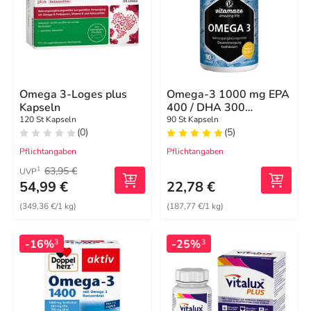
Omega 3-Loges plus
Omega-3 1000 mg EPA
Kapseln
400 / DHA 300
hochdosiert Kapseln
120 St Kapseln
90 St Kapseln
(0)
(5)
Pflichtangaben
Pflichtangaben
63,95 €
1
UVP
54,99 €
22,78 €
(349,36 €/1 kg)
(187,77 €/1 kg)
-16%
-25%
3
3