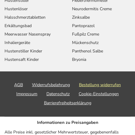
Hustenstiller
Fieberthermometer
Hustenlöser
Neurodermitis Creme
Halsschmerztabletten
Zinksalbe
Erkältungsbad
Pantoprazol
Meerwasser Nasenspray
Fußpilz Creme
Inhaliergeräte
Mückenschutz
Hustenstiller Kinder
Panthenol Salbe
Hustensaft Kinder
Bryonia
AGB
Widerrufsbelehrung
Bestellung widerrufen
Impressum
Datenschutz
Cookie-Einstellungen
Barrierefreiheitserklärung
Informationen zu Preisangaben
Alle Preise inkl. gesetzlicher Mehrwertsteuer, gegebenenfalls