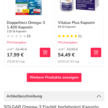
Doppelherz Omega-3
Vitalux Plus Kapseln
1.400 Kapseln
84 St Kapseln
120 St Kapseln
(0)
(1)
Pflichtangaben
Pflichtangaben
21,45 €
72,95 €
1
1
UVP
UVP
17,99 €
54,49 €
(76,00 €/1 kg)
(1032,01 €/1 kg)
Weitere Produkte anzeigen
Artikelbeschreibung
SOLGAR Omega-3 Fischöl hochdosiert Kapseln