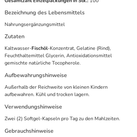
Gesamtzahl Einzelpackungen in Stk.:
100
pro medico Handels GmbH
Bezeichnung des Lebensmittels
Gradnerstraße 60a
Nahrungsergänzungsmittel
8055 Graz
Zutaten
Informationen zu diesem Lebensmittel (wie z. B. Zutaten,
Allergene) sind bei den Lebensmittelangaben als pdf
Kaltwasser-
Fischöl
-Konzentrat, Gelatine (Rind),
hinterlegt. (oben)
Feuchthaltemittel Glycerin, Antioxidationsmittel
gemischte natürliche Tocopherole.
Aufbewahrungshinweise
Außerhalb der Reichweite von kleinen Kindern
aufbewahren. Kühl und trocken lagern.
Verwendungshinweise
Zwei (2) Softgel-Kapseln pro Tag zu den Mahlzeiten.
Gebrauchshinweise