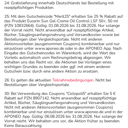
24: Gratislieferung innerhalb Deutschlands bei Bestellung mit
rezeptpflichtigen Produkten.
25: Mit dem Gutscheincode "Merit25" erhalten Sie 25 % Rabatt auf
das Produkt Eucerin Sun Gel-Creme Oil Control LSF 50+, 50 ml
(PZN 10832664). Gültig: 01.08.2026 bis 31.08.2026. Nur solange
der Vorrat reicht. Nicht anwendbar auf rezeptpflichtige Artikel,
Bücher, Säuglingsanfangsnahrung und Versandkosten sowie bei
Bestellungen über Vergleichsportale. Nicht mit anderen
Aktionsvorteilen (ausgenommen Coupons) kombinierbar und nur
einzulösen unter www.aponeo.de oder in der APONEO App. Nach
Eingabe des Gutscheincodes im Warenkorb, wird der Wert des
Vorteils automatisch vom Rechnungsbetrag abgezogen. Wir
behalten uns das Recht vor, die Aktionen bei Vorliegen eines
wichtigen Grundes zu beenden oder ggf. mit einem anderen
Gutschein bzw. durch eine andere Aktion zu ersetzen.
26: Es gelten die aktuellen
Teilnahmebedingungen
. Nicht bei
Bestellungen über Vergleichsportale.
30: Bei Verwendung des Coupons "Ciclopoli5" erhalten Sie 5 €
Rabatt auf PZN 8907142. Nicht anwendbar auf rezeptpflichtige
Artikel, Bücher, Säuglingsanfangsnahrung und Versandkosten.
Nicht mit anderen Aktionsvorteilen (ausgenommen Coupons)
kombinierbar und nur einzulösen unter www.aponeo.de und in der
APONEO App. Gültig: 06.08.2026 bis 31.08.2026. Nur solange der
Vorrat reicht. Wir behalten uns vor, die Aktion früher zu beenden.
Keine Barauszahlung.