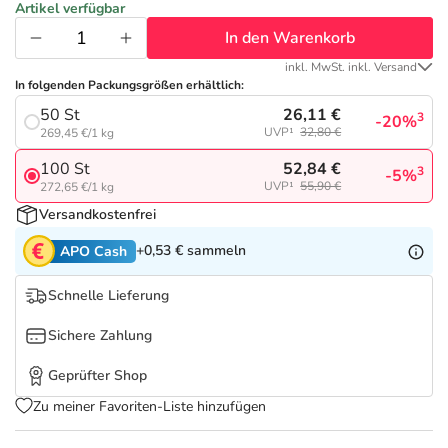
Refluthin, Lasea & Carmenthin Deals
Sport & Fitness
Täglich gut versorgt
Artikel verfügbar
In den Warenkorb
Salus Deals
Tierapotheke
inkl. MwSt. inkl. Versand
In folgenden Packungsgrößen erhältlich:
26,11 €
50 St
Vitamine & Mineralstoffe
3
-20%
UVP¹
32,80 €
269,45 €/1 kg
52,84 €
100 St
3
-5%
Marken
UVP¹
55,90 €
272,65 €/1 kg
Versandkostenfrei
+0,53 €
sammeln
APO Cash
Schnelle Lieferung
Sichere Zahlung
Geprüfter Shop
Zu meiner Favoriten-Liste hinzufügen