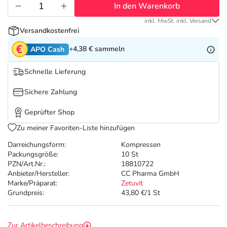
Refluthin, Lasea & Carmenthin Deals
Sport & Fitness
Täglich gut versorgt
In den Warenkorb
inkl. MwSt. inkl. Versand
Salus Deals
Tierapotheke
Versandkostenfrei
+4,38 €
sammeln
APO Cash
Vitamine & Mineralstoffe
Schnelle Lieferung
Marken
Sichere Zahlung
Geprüfter Shop
Zu meiner Favoriten-Liste hinzufügen
Darreichungsform:
Kompressen
Packungsgröße:
10 St
PZN/Art.Nr.:
18810722
Anbieter/Hersteller:
CC Pharma GmbH
Marke/Präparat:
Zetuvit
Grundpreis:
43,80 €/1 St
Zur Artikelbeschreibung