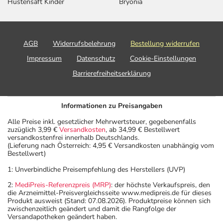
Hustensaft Kinder
Bryonia
AGB
Widerrufsbelehrung
Bestellung widerrufen
Impressum
Datenschutz
Cookie-Einstellungen
Barrierefreiheitserklärung
Informationen zu Preisangaben
Alle Preise inkl. gesetzlicher Mehrwertsteuer, gegebenenfalls
zuzüglich 3,99 €
Versandkosten
, ab 34,99 € Bestellwert
versandkostenfrei innerhalb Deutschlands.
(Lieferung nach Österreich: 4,95 € Versandkosten unabhängig vom
Bestellwert)
1: Unverbindliche Preisempfehlung des Herstellers (UVP)
2:
MediPreis-Referenzpreis (MRP)
: der höchste Verkaufspreis, den
die Arzneimittel-Preisvergleichsseite www.medipreis.de für dieses
Produkt ausweist (Stand: 07.08.2026). Produktpreise können sich
zwischenzeitlich geändert und damit die Rangfolge der
Versandapotheken geändert haben.