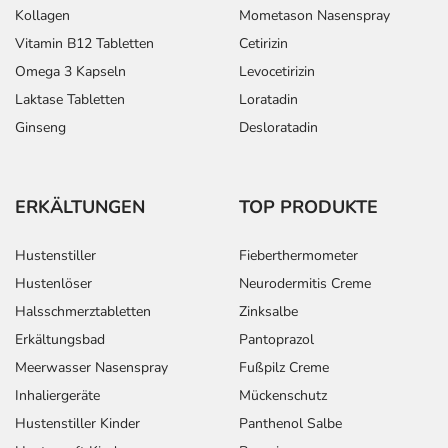
Kollagen
Mometason Nasenspray
Vitamin B12 Tabletten
Cetirizin
Omega 3 Kapseln
Levocetirizin
Laktase Tabletten
Loratadin
Ginseng
Desloratadin
ERKÄLTUNGEN
TOP PRODUKTE
Hustenstiller
Fieberthermometer
Hustenlöser
Neurodermitis Creme
Halsschmerztabletten
Zinksalbe
Erkältungsbad
Pantoprazol
Meerwasser Nasenspray
Fußpilz Creme
Inhaliergeräte
Mückenschutz
Hustenstiller Kinder
Panthenol Salbe