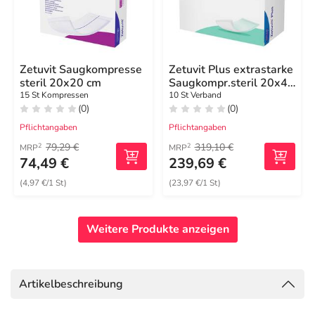
Zetuvit Saugkompresse
Zetuvit Plus extrastarke
steril 20x20 cm
Saugkompr.steril 20x40
cm
15 St Kompressen
10 St Verband
(0)
(0)
Pflichtangaben
Pflichtangaben
79,29 €
319,10 €
2
2
MRP
MRP
74,49 €
239,69 €
(4,97 €/1 St)
(23,97 €/1 St)
Weitere Produkte anzeigen
Artikelbeschreibung