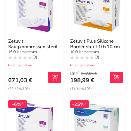
Zetuvit
Zetuvit Plus Silicone
Saugkompressen steril
Border steril 10x10 cm
20x20 cm
15 St Kompressen
10 St Kompressen
(0)
(0)
Pflichtangaben
Pflichtangaben
227,05 €
2
MRP
671,03 €
198,99 €
(44,74 €/1 St)
(19,90 €/1 St)
-6%
-25%
4
4