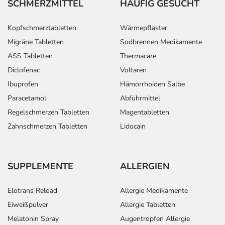
SCHMERZMITTEL
HÄUFIG GESUCHT
Kopfschmerztabletten
Wärmepflaster
Migräne Tabletten
Sodbrennen Medikamente
ASS Tabletten
Thermacare
Diclofenac
Voltaren
Ibuprofen
Hämorrhoiden Salbe
Paracetamol
Abführmittel
Regelschmerzen Tabletten
Magentabletten
Zahnschmerzen Tabletten
Lidocain
SUPPLEMENTE
ALLERGIEN
Elotrans Reload
Allergie Medikamente
Eiweißpulver
Allergie Tabletten
Melatonin Spray
Augentropfen Allergie