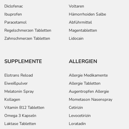
Diclofenac
Voltaren
Ibuprofen
Hämorrhoiden Salbe
Paracetamol
Abführmittel
Regelschmerzen Tabletten
Magentabletten
Zahnschmerzen Tabletten
Lidocain
SUPPLEMENTE
ALLERGIEN
Elotrans Reload
Allergie Medikamente
Eiweißpulver
Allergie Tabletten
Melatonin Spray
Augentropfen Allergie
Kollagen
Mometason Nasenspray
Vitamin B12 Tabletten
Cetirizin
Omega 3 Kapseln
Levocetirizin
Laktase Tabletten
Loratadin