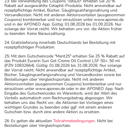
23: Bei Verwendung des Coupons "ceta20" erhalten Sie 20 %
Rabatt auf ausgewählte Cetaphil-Produkte. Nicht anwendbar auf
rezeptpflichtige Artikel, Bücher, Säuglingsanfangsnahrung und
Versandkosten. Nicht mit anderen Aktionsvorteilen (ausgenommen
Coupons) kombinierbar und nur einzulösen unter www.aponeo.de
und in der APONEO App. Gültig: 01.08.2026 bis 01.09.2026. Nur
solange der Vorrat reicht. Wir behalten uns vor, die Aktion früher
zu beenden. Keine Barauszahlung.
24: Gratislieferung innerhalb Deutschlands bei Bestellung mit
rezeptpflichtigen Produkten.
25: Mit dem Gutscheincode "Merit25" erhalten Sie 25 % Rabatt auf
das Produkt Eucerin Sun Gel-Creme Oil Control LSF 50+, 50 ml
(PZN 10832664). Gültig: 01.08.2026 bis 31.08.2026. Nur solange
der Vorrat reicht. Nicht anwendbar auf rezeptpflichtige Artikel,
Bücher, Säuglingsanfangsnahrung und Versandkosten sowie bei
Bestellungen über Vergleichsportale. Nicht mit anderen
Aktionsvorteilen (ausgenommen Coupons) kombinierbar und nur
einzulösen unter www.aponeo.de oder in der APONEO App. Nach
Eingabe des Gutscheincodes im Warenkorb, wird der Wert des
Vorteils automatisch vom Rechnungsbetrag abgezogen. Wir
behalten uns das Recht vor, die Aktionen bei Vorliegen eines
wichtigen Grundes zu beenden oder ggf. mit einem anderen
Gutschein bzw. durch eine andere Aktion zu ersetzen.
26: Es gelten die aktuellen
Teilnahmebedingungen
. Nicht bei
Bestellungen über Vergleichsportale.