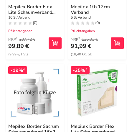
Mepilex Border Flex
Mepilex 10x12cm
Lite Schaumverband
Verband
10x10 cm
10 St Verband
5 St Verband
(0)
(0)
Pflichtangaben
Pflichtangaben
207,72 €
125,03 €
2
2
MRP
MRP
99,89 €
91,99 €
(9,99 €/1 St)
(18,40 €/1 St)
-19%
-25%
4
4
Mepilex Border Sacrum
Mepilex Border Flex