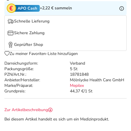
Refluthin, Lasea & Carmenthin Deals
Sport & Fitness
Täglich gut versorgt
+2,22 €
sammeln
APO Cash
Salus Deals
Tierapotheke
Schnelle Lieferung
Sichere Zahlung
Vitamine & Mineralstoffe
Geprüfter Shop
Marken
Zu meiner Favoriten-Liste hinzufügen
Darreichungsform:
Verband
Packungsgröße:
5 St
PZN/Art.Nr.:
18781848
Anbieter/Hersteller:
Mölnlycke Health Care GmbH
Marke/Präparat:
Mepilex
Grundpreis:
44,37 €/1 St
Zur Artikelbeschreibung
Bei diesem Artikel handelt es sich um ein Medizinprodukt.