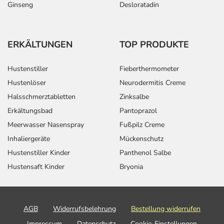
Ginseng
Desloratadin
ERKÄLTUNGEN
TOP PRODUKTE
Hustenstiller
Fieberthermometer
Hustenlöser
Neurodermitis Creme
Halsschmerztabletten
Zinksalbe
Erkältungsbad
Pantoprazol
Meerwasser Nasenspray
Fußpilz Creme
Inhaliergeräte
Mückenschutz
Hustenstiller Kinder
Panthenol Salbe
Hustensaft Kinder
Bryonia
AGB
Widerrufsbelehrung
Bestellung widerrufen
Impressum
Datenschutz
Cookie-Einstellungen