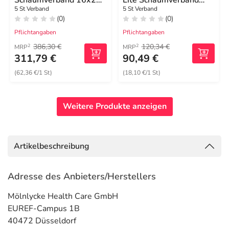
Schaumverband 16x20
Lite Schaumverband
cm steril
10x10 cm
5 St Verband
5 St Verband
(0)
(0)
Pflichtangaben
Pflichtangaben
386,30 €
120,34 €
2
2
MRP
MRP
311,79 €
90,49 €
(62,36 €/1 St)
(18,10 €/1 St)
Weitere Produkte anzeigen
Artikelbeschreibung
Adresse des Anbieters/Herstellers
Mölnlycke Health Care GmbH
EUREF-Campus 1B
40472 Düsseldorf