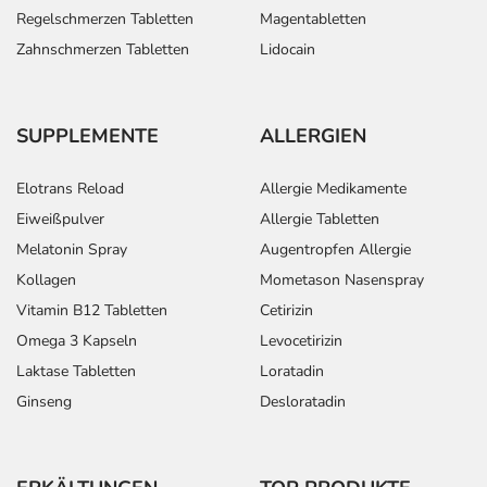
Regelschmerzen Tabletten
Magentabletten
Zahnschmerzen Tabletten
Lidocain
SUPPLEMENTE
ALLERGIEN
Elotrans Reload
Allergie Medikamente
Eiweißpulver
Allergie Tabletten
Melatonin Spray
Augentropfen Allergie
Kollagen
Mometason Nasenspray
Vitamin B12 Tabletten
Cetirizin
Omega 3 Kapseln
Levocetirizin
Laktase Tabletten
Loratadin
Ginseng
Desloratadin