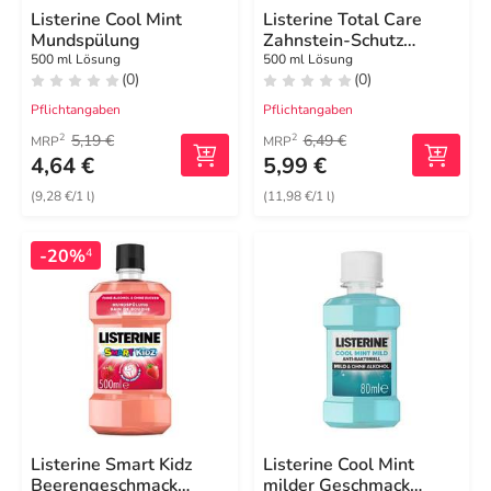
Listerine Cool Mint
Listerine Total Care
Mundspülung
Zahnstein-Schutz
Mundspülung
500 ml Lösung
500 ml Lösung
(0)
(0)
Pflichtangaben
Pflichtangaben
5,19 €
6,49 €
2
2
MRP
MRP
4,64 €
5,99 €
(9,28 €/1 l)
(11,98 €/1 l)
-20%
4
Listerine Smart Kidz
Listerine Cool Mint
Beerengeschmack
milder Geschmack