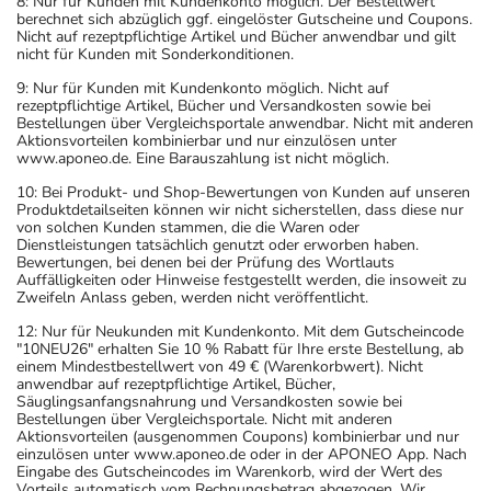
8: Nur für Kunden mit Kundenkonto möglich. Der Bestellwert
berechnet sich abzüglich ggf. eingelöster Gutscheine und Coupons.
Nicht auf rezeptpflichtige Artikel und Bücher anwendbar und gilt
nicht für Kunden mit Sonderkonditionen.
9: Nur für Kunden mit Kundenkonto möglich. Nicht auf
rezeptpflichtige Artikel, Bücher und Versandkosten sowie bei
Bestellungen über Vergleichsportale anwendbar. Nicht mit anderen
Aktionsvorteilen kombinierbar und nur einzulösen unter
www.aponeo.de. Eine Barauszahlung ist nicht möglich.
10: Bei Produkt- und Shop-Bewertungen von Kunden auf unseren
Produktdetailseiten können wir nicht sicherstellen, dass diese nur
von solchen Kunden stammen, die die Waren oder
Dienstleistungen tatsächlich genutzt oder erworben haben.
Bewertungen, bei denen bei der Prüfung des Wortlauts
Auffälligkeiten oder Hinweise festgestellt werden, die insoweit zu
Zweifeln Anlass geben, werden nicht veröffentlicht.
12: Nur für Neukunden mit Kundenkonto. Mit dem Gutscheincode
"10NEU26" erhalten Sie 10 % Rabatt für Ihre erste Bestellung, ab
einem Mindestbestellwert von 49 € (Warenkorbwert). Nicht
anwendbar auf rezeptpflichtige Artikel, Bücher,
Säuglingsanfangsnahrung und Versandkosten sowie bei
Bestellungen über Vergleichsportale. Nicht mit anderen
Aktionsvorteilen (ausgenommen Coupons) kombinierbar und nur
einzulösen unter www.aponeo.de oder in der APONEO App. Nach
Eingabe des Gutscheincodes im Warenkorb, wird der Wert des
Vorteils automatisch vom Rechnungsbetrag abgezogen. Wir