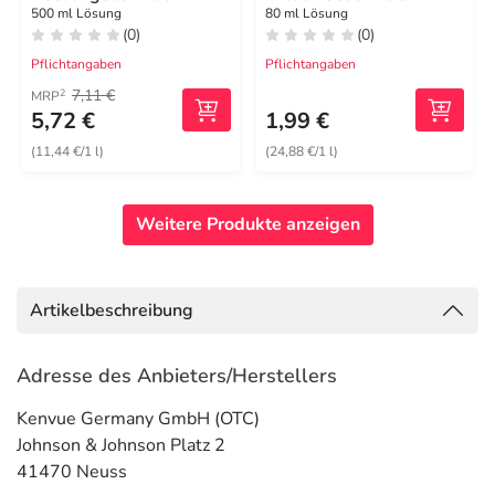
Lösung
Mundspülung
500 ml Lösung
80 ml Lösung
(0)
(0)
Pflichtangaben
Pflichtangaben
7,11 €
2
MRP
5,72 €
1,99 €
(11,44 €/1 l)
(24,88 €/1 l)
Weitere Produkte anzeigen
Artikelbeschreibung
Adresse des Anbieters/Herstellers
Kenvue Germany GmbH (OTC)
Johnson & Johnson Platz 2
41470 Neuss