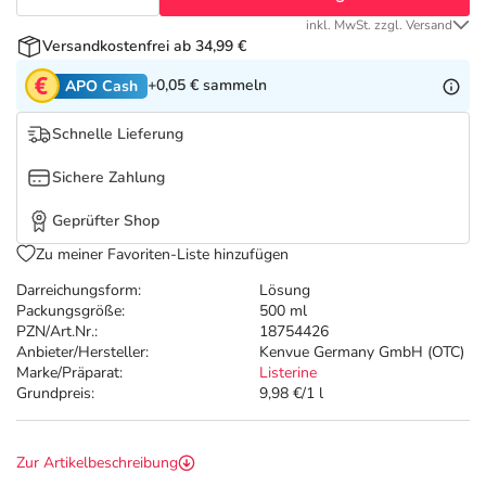
Refluthin, Lasea & Carmenthin Deals
Sport & Fitness
Täglich gut versorgt
inkl. MwSt. zzgl. Versand
Versandkostenfrei ab 34,99 €
Salus Deals
Tierapotheke
+0,05 €
sammeln
APO Cash
Vitamine & Mineralstoffe
Schnelle Lieferung
Sichere Zahlung
Marken
Geprüfter Shop
Zu meiner Favoriten-Liste hinzufügen
Darreichungsform:
Lösung
Packungsgröße:
500 ml
PZN/Art.Nr.:
18754426
Anbieter/Hersteller:
Kenvue Germany GmbH (OTC)
Marke/Präparat:
Listerine
Grundpreis:
9,98 €/1 l
Zur Artikelbeschreibung