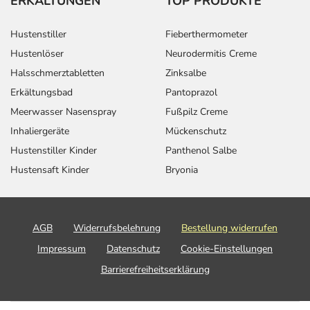
ERKÄLTUNGEN
TOP PRODUKTE
Hustenstiller
Fieberthermometer
Hustenlöser
Neurodermitis Creme
Halsschmerztabletten
Zinksalbe
Erkältungsbad
Pantoprazol
Meerwasser Nasenspray
Fußpilz Creme
Inhaliergeräte
Mückenschutz
Hustenstiller Kinder
Panthenol Salbe
Hustensaft Kinder
Bryonia
AGB
Widerrufsbelehrung
Bestellung widerrufen
Impressum
Datenschutz
Cookie-Einstellungen
Barrierefreiheitserklärung