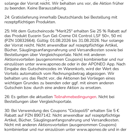
solange der Vorrat reicht. Wir behalten uns vor, die Aktion früher
zu beenden. Keine Barauszahlung.
24: Gratislieferung innerhalb Deutschlands bei Bestellung mit
rezeptpflichtigen Produkten.
25: Mit dem Gutscheincode "Merit25" erhalten Sie 25 % Rabatt auf
das Produkt Eucerin Sun Gel-Creme Oil Control LSF 50+, 50 ml
(PZN 10832664). Gültig: 01.08.2026 bis 31.08.2026. Nur solange
der Vorrat reicht. Nicht anwendbar auf rezeptpflichtige Artikel,
Bücher, Säuglingsanfangsnahrung und Versandkosten sowie bei
Bestellungen über Vergleichsportale. Nicht mit anderen
Aktionsvorteilen (ausgenommen Coupons) kombinierbar und nur
einzulösen unter www.aponeo.de oder in der APONEO App. Nach
Eingabe des Gutscheincodes im Warenkorb, wird der Wert des
Vorteils automatisch vom Rechnungsbetrag abgezogen. Wir
behalten uns das Recht vor, die Aktionen bei Vorliegen eines
wichtigen Grundes zu beenden oder ggf. mit einem anderen
Gutschein bzw. durch eine andere Aktion zu ersetzen.
26: Es gelten die aktuellen
Teilnahmebedingungen
. Nicht bei
Bestellungen über Vergleichsportale.
30: Bei Verwendung des Coupons "Ciclopoli5" erhalten Sie 5 €
Rabatt auf PZN 8907142. Nicht anwendbar auf rezeptpflichtige
Artikel, Bücher, Säuglingsanfangsnahrung und Versandkosten.
Nicht mit anderen Aktionsvorteilen (ausgenommen Coupons)
kombinierbar und nur einzulösen unter www.aponeo.de und in der