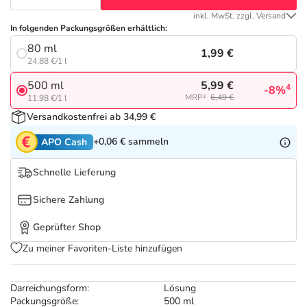
Refluthin, Lasea & Carmenthin Deals
Sport & Fitness
Täglich gut versorgt
inkl. MwSt. zzgl. Versand
In folgenden Packungsgrößen erhältlich:
Salus Deals
Tierapotheke
80 ml
1,99 €
24,88 €/1 l
Vitamine & Mineralstoffe
5,99 €
500 ml
4
-8%
MRP²
6,49 €
11,98 €/1 l
Versandkostenfrei ab 34,99 €
Marken
+0,06 €
sammeln
APO Cash
Schnelle Lieferung
Sichere Zahlung
Geprüfter Shop
Zu meiner Favoriten-Liste hinzufügen
Darreichungsform:
Lösung
Packungsgröße:
500 ml