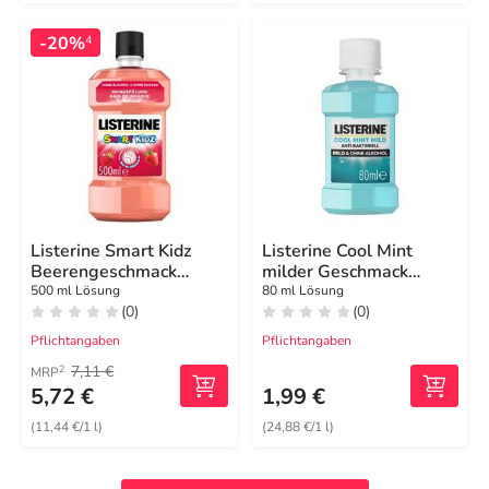
-20%
4
Listerine Smart Kidz
Listerine Cool Mint
Beerengeschmack
milder Geschmack
Lösung
Mundspülung
500 ml Lösung
80 ml Lösung
(0)
(0)
Pflichtangaben
Pflichtangaben
7,11 €
2
MRP
5,72 €
1,99 €
(11,44 €/1 l)
(24,88 €/1 l)