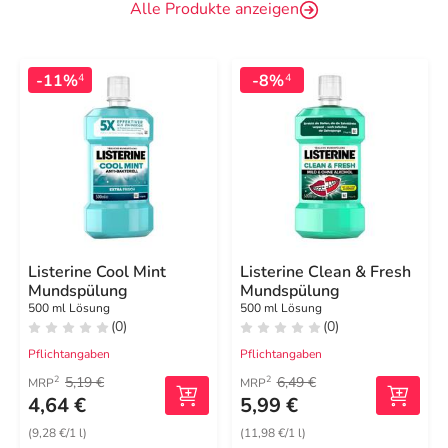
Alle Produkte anzeigen
-11%
-8%
4
4
Listerine Cool Mint
Listerine Clean & Fresh
Mundspülung
Mundspülung
500 ml Lösung
500 ml Lösung
(0)
(0)
Pflichtangaben
Pflichtangaben
5,19 €
6,49 €
2
2
MRP
MRP
4,64 €
5,99 €
(9,28 €/1 l)
(11,98 €/1 l)