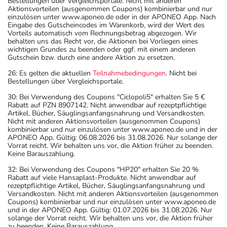
Bestellungen über Vergleichsportale. Nicht mit anderen
Aktionsvorteilen (ausgenommen Coupons) kombinierbar und nur
einzulösen unter www.aponeo.de oder in der APONEO App. Nach
Eingabe des Gutscheincodes im Warenkorb, wird der Wert des
Vorteils automatisch vom Rechnungsbetrag abgezogen. Wir
behalten uns das Recht vor, die Aktionen bei Vorliegen eines
wichtigen Grundes zu beenden oder ggf. mit einem anderen
Gutschein bzw. durch eine andere Aktion zu ersetzen.
26: Es gelten die aktuellen
Teilnahmebedingungen
. Nicht bei
Bestellungen über Vergleichsportale.
30: Bei Verwendung des Coupons "Ciclopoli5" erhalten Sie 5 €
Rabatt auf PZN 8907142. Nicht anwendbar auf rezeptpflichtige
Artikel, Bücher, Säuglingsanfangsnahrung und Versandkosten.
Nicht mit anderen Aktionsvorteilen (ausgenommen Coupons)
kombinierbar und nur einzulösen unter www.aponeo.de und in der
APONEO App. Gültig: 06.08.2026 bis 31.08.2026. Nur solange der
Vorrat reicht. Wir behalten uns vor, die Aktion früher zu beenden.
Keine Barauszahlung.
32: Bei Verwendung des Coupons "HP20" erhalten Sie 20 %
Rabatt auf viele Hansaplast-Produkte. Nicht anwendbar auf
rezeptpflichtige Artikel, Bücher, Säuglingsanfangsnahrung und
Versandkosten. Nicht mit anderen Aktionsvorteilen (ausgenommen
Coupons) kombinierbar und nur einzulösen unter www.aponeo.de
und in der APONEO App. Gültig: 01.07.2026 bis 31.08.2026. Nur
solange der Vorrat reicht. Wir behalten uns vor, die Aktion früher
zu beenden. Keine Barauszahlung.