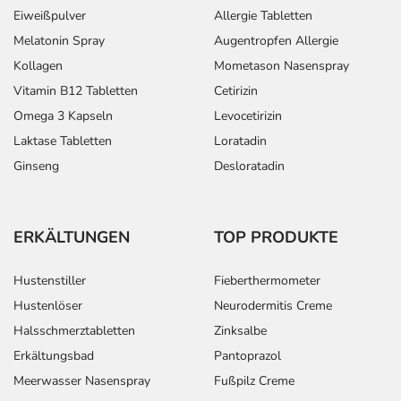
Eiweißpulver
Allergie Tabletten
Melatonin Spray
Augentropfen Allergie
Kollagen
Mometason Nasenspray
Vitamin B12 Tabletten
Cetirizin
Omega 3 Kapseln
Levocetirizin
Laktase Tabletten
Loratadin
Ginseng
Desloratadin
ERKÄLTUNGEN
TOP PRODUKTE
Hustenstiller
Fieberthermometer
Hustenlöser
Neurodermitis Creme
Halsschmerztabletten
Zinksalbe
Erkältungsbad
Pantoprazol
Meerwasser Nasenspray
Fußpilz Creme