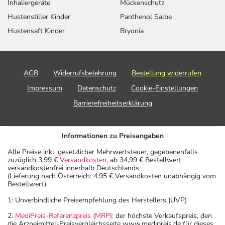
Inhaliergeräte
Mückenschutz
Hustenstiller Kinder
Panthenol Salbe
Hustensaft Kinder
Bryonia
AGB
Widerrufsbelehrung
Bestellung widerrufen
Impressum
Datenschutz
Cookie-Einstellungen
Barrierefreiheitserklärung
Informationen zu Preisangaben
Alle Preise inkl. gesetzlicher Mehrwertsteuer, gegebenenfalls
zuzüglich 3,99 €
Versandkosten
, ab 34,99 € Bestellwert
versandkostenfrei innerhalb Deutschlands.
(Lieferung nach Österreich: 4,95 € Versandkosten unabhängig vom
Bestellwert)
1: Unverbindliche Preisempfehlung des Herstellers (UVP)
2:
MediPreis-Referenzpreis (MRP)
: der höchste Verkaufspreis, den
die Arzneimittel-Preisvergleichsseite www.medipreis.de für dieses