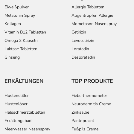
Eiweißpulver
Allergie Tabletten
Melatonin Spray
Augentropfen Allergie
Kollagen
Mometason Nasenspray
Vitamin B12 Tabletten
Cetirizin
Omega 3 Kapseln
Levocetirizin
Laktase Tabletten
Loratadin
Ginseng
Desloratadin
ERKÄLTUNGEN
TOP PRODUKTE
Hustenstiller
Fieberthermometer
Hustenlöser
Neurodermitis Creme
Halsschmerztabletten
Zinksalbe
Erkältungsbad
Pantoprazol
Meerwasser Nasenspray
Fußpilz Creme