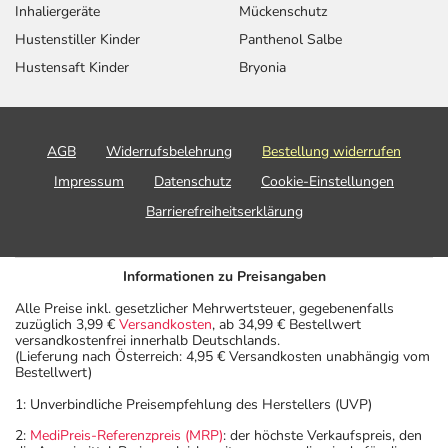
Inhaliergeräte
Mückenschutz
Hustenstiller Kinder
Panthenol Salbe
Hustensaft Kinder
Bryonia
AGB
Widerrufsbelehrung
Bestellung widerrufen
Impressum
Datenschutz
Cookie-Einstellungen
Barrierefreiheitserklärung
Informationen zu Preisangaben
Alle Preise inkl. gesetzlicher Mehrwertsteuer, gegebenenfalls
zuzüglich 3,99 €
Versandkosten
, ab 34,99 € Bestellwert
versandkostenfrei innerhalb Deutschlands.
(Lieferung nach Österreich: 4,95 € Versandkosten unabhängig vom
Bestellwert)
1: Unverbindliche Preisempfehlung des Herstellers (UVP)
2:
MediPreis-Referenzpreis (MRP)
: der höchste Verkaufspreis, den