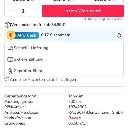
Refluthin, Lasea & Carmenthin Deals
Sport & Fitness
Täglich gut versorgt
In den Warenkorb
Salus Deals
Tierapotheke
inkl. MwSt. zzgl. Versand
Versandkostenfrei ab 34,99 €
Vitamine & Mineralstoffe
+0,17 €
sammeln
APO Cash
Schnelle Lieferung
Marken
Sichere Zahlung
Geprüfter Shop
Zu meiner Favoriten-Liste hinzufügen
Darreichungsform:
Tonikum
Packungsgröße:
200 ml
PZN/Art.Nr.:
18742802
Anbieter/Hersteller:
RAUSCH (Deutschland) GmbH
Marke/Präparat:
Rausch
Grundpreis:
86,50 €/1 l