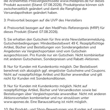
die Arzneimittel-Preisvergleichsseite www.medipreis.de für dieses
Produkt ausweist (Stand: 07.08.2026). Produktpreise können sich
zwischenzeitlich geändert und damit die Rangfolge der
Versandapotheken geändert haben.
3: Preisvorteil bezogen auf die UVP des Herstellers
4: Preisvorteil bezogen auf den MediPreis-Referenzpreis (MRP) für
dieses Produkt (Stand: 07.08.2026).
5: Sie erhalten den Gutschein für Ihre erste Newsletteranmeldung.
Gutscheinbedingungen: Mindestbestellwert 49 €. Rezeptpflichtige
Artikel, Bücher und Bestellungen von Sonderangeboten und
Angeboten via Vergleichsportalen sind vom Gutschein
ausgeschlossen. Pro Kunde nur ein Gutschein. Nicht kombinierbar
mit anderen Gutscheinen, Sonderpreisen und Rabatt-Aktionen.
8: Nur für Kunden mit Kundenkonto möglich. Der Bestellwert
berechnet sich abzüglich ggf. eingelöster Gutscheine und Coupons.
Nicht auf rezeptpflichtige Artikel und Bücher anwendbar und gilt
nicht für Kunden mit Sonderkonditionen.
9: Nur für Kunden mit Kundenkonto möglich. Nicht auf
rezeptpflichtige Artikel, Bücher und Versandkosten sowie bei
Bestellungen über Vergleichsportale anwendbar. Nicht mit anderen
Aktionsvorteilen kombinierbar und nur einzulösen unter
www.aponeo.de. Eine Barauszahlung ist nicht möglich.
10: Bei Produkt- und Shop-Bewertungen von Kunden auf unseren