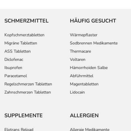
SCHMERZMITTEL
HÄUFIG GESUCHT
Kopfschmerztabletten
Wärmepflaster
Migräne Tabletten
Sodbrennen Medikamente
ASS Tabletten
Thermacare
Diclofenac
Voltaren
Ibuprofen
Hämorrhoiden Salbe
Paracetamol
Abführmittel
Regelschmerzen Tabletten
Magentabletten
Zahnschmerzen Tabletten
Lidocain
SUPPLEMENTE
ALLERGIEN
Elotrans Reload
Allergie Medikamente