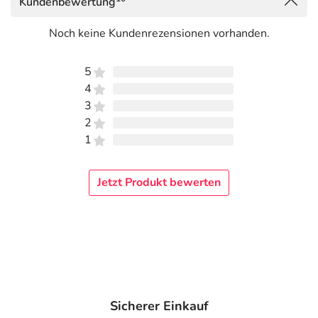
Kundenbewertung
enthält
einen vitalisierenden Duft nach Kräutern und
heimischen Blumen.
Es weckt bei jeder Anwendung
Noch keine Kundenrezensionen vorhanden.
Frühlingsgefühle.
Mit wertvollen Extrakten aus Brennnessel,
5
Spitzwegerich, Schweizer Kamillenblüten, Eichenrinde,
4
Tabak, Hauswurz und Zinnkraut.
3
2
Verwandeln Sie Ihr Bad in ein Mini-Spa mit
1
diesem erfrischenden Gute-Laune-Boost für einen
erfolgreichen Start in den Tag! Der Weckruf für
Jetzt Produkt bewerten
alle Morgenmuffel regt mit seinem populären
Kräuterduft die Sinne an und weckt die
Lebensgeister.
Das Kopfhaut-Tonic mit Schweizer Kräutern
erfrischt und
belebt
die Kopfhaut sofort. Damit die pflegenden
Inhaltsstoffe ihre aktivierende Wirkung voll entfalten,
wird es am besten
direkt nach der Haarwäsche
mit dem
Sicherer Einkauf
praktischen Dosier-Applikator auf die noch feuchte