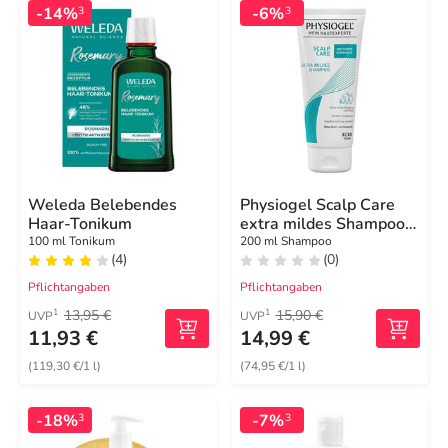
-14%
-6%
3
3
Weleda Belebendes
Physiogel Scalp Care
Haar-Tonikum
extra mildes Shampoo
für irritierte Kopfhaut
100 ml Tonikum
200 ml Shampoo
(4)
(0)
Pflichtangaben
Pflichtangaben
13,95 €
15,90 €
1
1
UVP
UVP
11,93 €
14,99 €
(119,30 €/1 l)
(74,95 €/1 l)
-18%
-7%
3
3