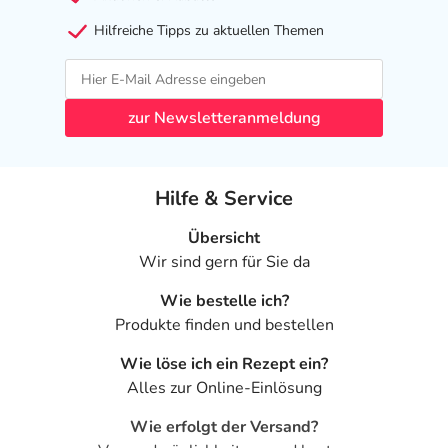
Extract, Chamomilla Recutita Flower Extract,
Sempervivum Tectorum Extract, Equisetum Arvense Leaf
Hilfreiche Tipps zu aktuellen Themen
Extract, Nicotiana Tabacum Leaf Extract, Panthenol,
Denatonium Benzoate, Ammonia, Benzoic Acid,
Dehydroacetic Acid, Parfum, Amyl Cinnamal,
zur Newsletteranmeldung
Hydroxycitronellal, Geraniol, Linalool, Coumarin, Eugenol,
Limonene, Alpha-Isomethyl Ionone, Citronellol, Benzyl
Alcohol, Benzyl Salicylate, Cinnamyl Alcohol, Benzyl
Hilfe & Service
Benzoate, CI 42090
Adresse des Anbieters/Herstellers
Übersicht
Wir sind gern für Sie da
RAUSCH (Deutschland) GmbH
Seestrasse 9
Wie bestelle ich?
78464 Konstanz
Produkte finden und bestellen
elektronische Adresse: info@rausch.ch
Wie löse ich ein Rezept ein?
Alles zur Online-Einlösung
Angaben gem. EU-Produktsicherheitsverordnung (GPSR)
Wie erfolgt der Versand?
anzeigen