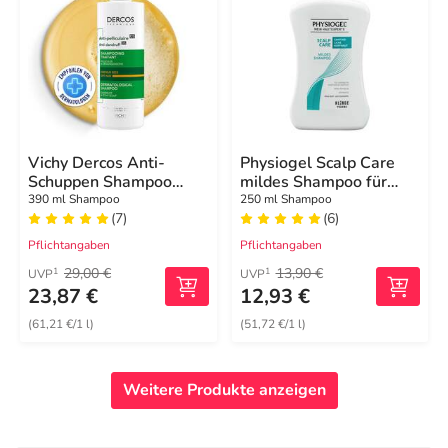
Vichy Dercos Anti-
Physiogel Scalp Care
Schuppen Shampoo
mildes Shampoo für
trockene Kopfhaut
empfindliche Kopfhaut
390 ml Shampoo
250 ml Shampoo
(7)
(6)
Pflichtangaben
Pflichtangaben
29,00 €
13,90 €
1
1
UVP
UVP
23,87 €
12,93 €
(61,21 €/1 l)
(51,72 €/1 l)
Weitere Produkte anzeigen