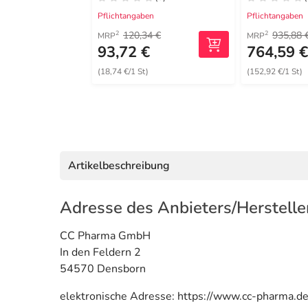
Pflichtangaben
Pflichtangaben
120,34 €
935,88 
2
2
MRP
MRP
93,72 €
764,59 
(18,74 €/1 St)
(152,92 €/1 St)
Artikelbeschreibung
Adresse des Anbieters/Herstelle
CC Pharma GmbH
In den Feldern 2
54570 Densborn
elektronische Adresse: https://www.cc-pharma.de