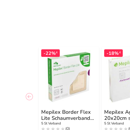
-22%
-18%
4
4
Mepilex Border Flex
Mepilex A
Lite Schaumverband
20x20cm 
10x10 cm
5 St Verband
5 St Verband
(0)
(