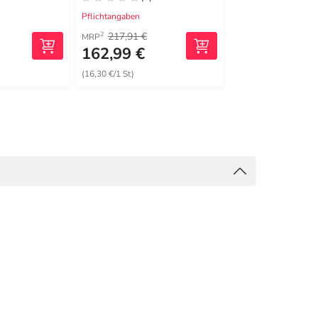
Pflichtangaben
Pflichtangaben
217,91 €
207,72 €
2
2
MRP
MRP
162,99 €
99,89 €
(16,30 €/1 St)
(9,99 €/1 St)