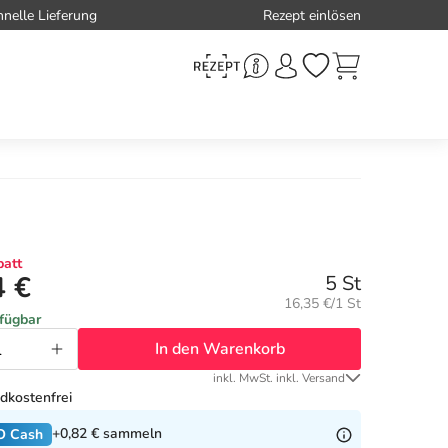
hnelle Lieferung
Rezept einlösen
att
4 €
5 St
Grundpreis:
16,35 €/1 St
rfügbar
In den Warenkorb
inkl. MwSt. inkl. Versand
dkostenfrei
+0,82 €
sammeln
O Cash