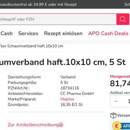
sandkostenfrei ab 34.99 € oder mit Rezept
Sc
 Cash
Services
Rezept einlösen
APO Cash Deals
Flex Schaumverband haft.10x10 cm
umverband haft.10x10 cm, 5 St
Mengenrab
Darreichungsform:
Verband
81,7
Packungsgröße:
5 St
PZN/Art.Nr.:
18734116
Artikel ve
Anbieter/Hersteller:
CC Pharma GmbH
Marke/Präparat:
Mepilex
Grundpreis:
16,35 €/1 St
Versan
Zur Artikelbeschreibung
AP