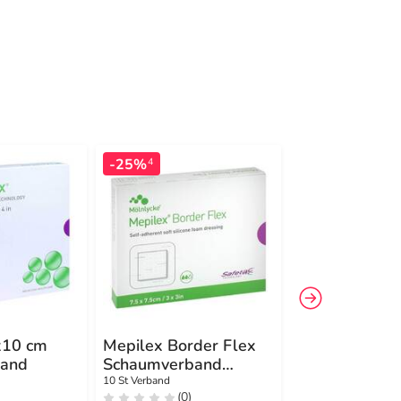
-25%
-52%
4
4
x10 cm
Mepilex Border Flex
Mepilex Bord
and
Schaumverband
Lite Schaumv
haftend 7,5x7,5 cm
10x10 cm
10 St Verband
10 St Verband
(0)
(0)