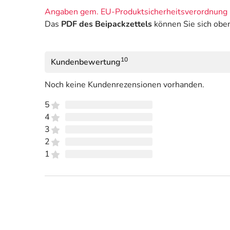
Angaben gem. EU-Produktsicherheitsverordnung 
Das
PDF des Beipackzettels
können Sie sich obe
10
Kundenbewertung
Noch keine Kundenrezensionen vorhanden.
5
4
3
2
1