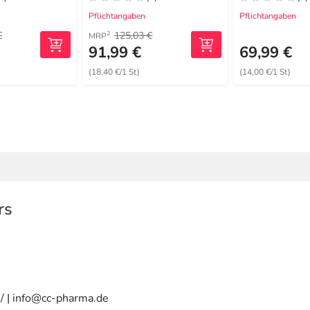
Pflichtangaben
Pflichtangaben
€
125,03 €
2
MRP
€
91,99 €
69,99 €
(18,40 €/1 St)
(14,00 €/1 St)
rs
/ | info@cc-pharma.de