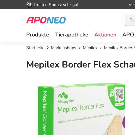
Trusted Shops: sehr gut
Ver
Produkte
Tierapotheke
Aktionen
APO
Startseite
Markenshops
Mepilex
Mepilex Border 
Mepilex Border Flex Scha