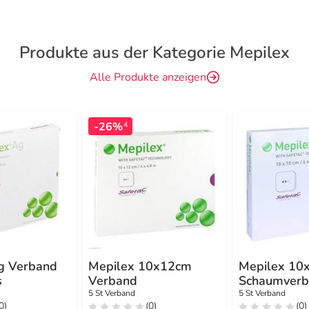
Produkte aus der Kategorie Mepilex
Alle Produkte anzeigen
-26%
4
g Verband
Mepilex 10x12cm
Mepilex 10
s
Verband
Schaumverb
5 St Verband
5 St Verband
0)
(0)
(0)