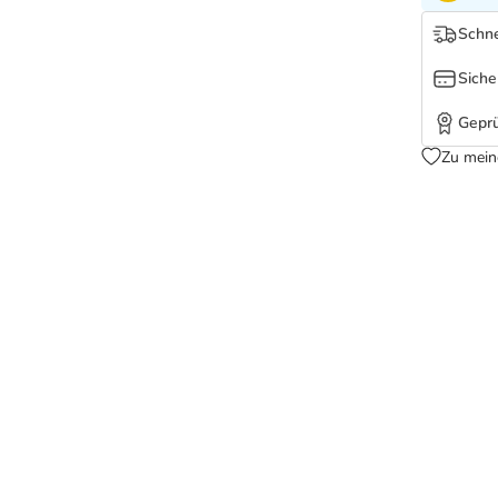
Schne
Siche
Geprü
Zu mein