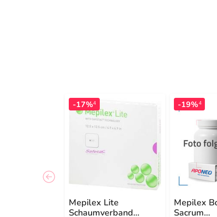
-17%
-19%
4
4
Mepilex Lite
Mepilex B
Schaumverband
Sacrum