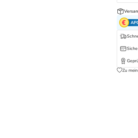
Versan
AP
Schne
Siche
Geprü
Zu mein