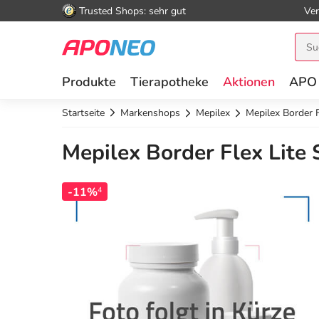
Trusted Shops: sehr gut
Ver
Produkte
Tierapotheke
Aktionen
APO
Startseite
Markenshops
Mepilex
Mepilex Border 
Mepilex Border Flex Lite
-11%
4