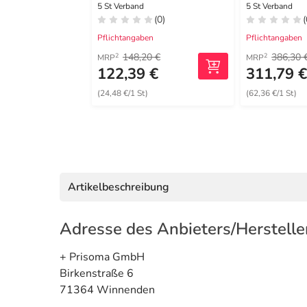
12,5x12,5cm steril
Schaumve
5 St Verband
5 St Verband
(0)
(
16x20 cm s
Pflichtangaben
Pflichtangaben
148,20 €
386,30 
2
2
MRP
MRP
122,39 €
311,79 
(24,48 €/1 St)
(62,36 €/1 St)
Artikelbeschreibung
Adresse des Anbieters/Herstelle
+ Prisoma GmbH
Birkenstraße 6
71364 Winnenden