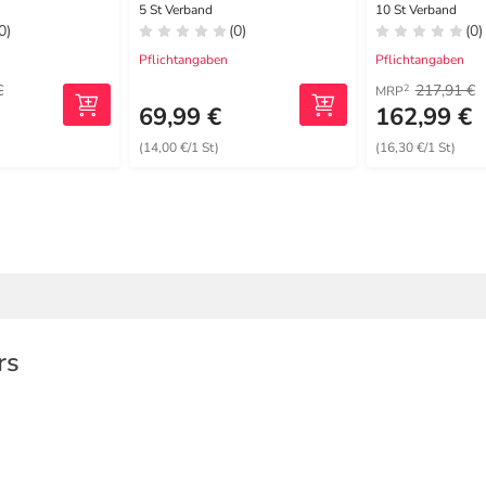
rband
haftend 7,5
5 St Verband
10 St Verband
0)
(0)
(0)
teril
Pflichtangaben
Pflichtangaben
€
217,91 €
2
MRP
€
69,99 €
162,99 €
(14,00 €/1 St)
(16,30 €/1 St)
rs