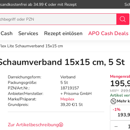
sandkostenfrei ab 34.99 € oder mit Rezept
Sc
 Cash
Services
Rezept einlösen
APO Cash Deals
Flex Lite Schaumverband 15x15 cm
 Schaumverband 15x15 cm, 5 St
Mengenrab
Darreichungsform:
Verband
195,
Packungsgröße:
5 St
PZN/Art.Nr.:
18719157
219,
MRP²
Anbieter/Hersteller:
+ Prisoma GmbH
Artikel ve
Marke/Präparat:
Mepilex
Mehr k
Grundpreis:
39,20 €/1 St
-1%
193,9
Zur Artikelbeschreibung