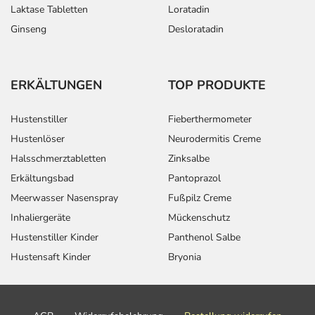
Laktase Tabletten
Loratadin
Ginseng
Desloratadin
ERKÄLTUNGEN
TOP PRODUKTE
Hustenstiller
Fieberthermometer
Hustenlöser
Neurodermitis Creme
Halsschmerztabletten
Zinksalbe
Erkältungsbad
Pantoprazol
Meerwasser Nasenspray
Fußpilz Creme
Inhaliergeräte
Mückenschutz
Hustenstiller Kinder
Panthenol Salbe
Hustensaft Kinder
Bryonia