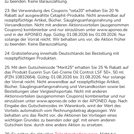
zu beenden. Keine Barauszahlung.
23: Bei Verwendung des Coupons "ceta20" erhalten Sie 20 %
Rabatt auf ausgewählte Cetaphil-Produkte. Nicht anwendbar auf
rezeptpflichtige Artikel, Bücher, Säuglingsanfangsnahrung und
Versandkosten. Nicht mit anderen Aktionsvorteilen (ausgenommen
Coupons) kombinierbar und nur einzulösen unter www.aponeo.de
und in der APONEO App. Gültig: 01.08.2026 bis 01.09.2026. Nur
solange der Vorrat reicht. Wir behalten uns vor, die Aktion früher
zu beenden. Keine Barauszahlung.
24: Gratislieferung innerhalb Deutschlands bei Bestellung mit
rezeptpflichtigen Produkten.
25: Mit dem Gutscheincode "Merit25" erhalten Sie 25 % Rabatt auf
das Produkt Eucerin Sun Gel-Creme Oil Control LSF 50+, 50 ml
(PZN 10832664). Gültig: 01.08.2026 bis 31.08.2026. Nur solange
der Vorrat reicht. Nicht anwendbar auf rezeptpflichtige Artikel,
Bücher, Säuglingsanfangsnahrung und Versandkosten sowie bei
Bestellungen über Vergleichsportale. Nicht mit anderen
Aktionsvorteilen (ausgenommen Coupons) kombinierbar und nur
einzulösen unter www.aponeo.de oder in der APONEO App. Nach
Eingabe des Gutscheincodes im Warenkorb, wird der Wert des
Vorteils automatisch vom Rechnungsbetrag abgezogen. Wir
behalten uns das Recht vor, die Aktionen bei Vorliegen eines
wichtigen Grundes zu beenden oder ggf. mit einem anderen
Gutschein bzw. durch eine andere Aktion zu ersetzen.