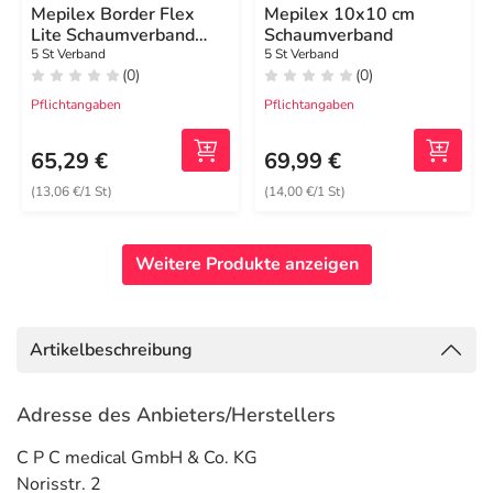
Mepilex Border Flex
Mepilex 10x10 cm
Lite Schaumverband
Schaumverband
5x12,5 cm
5 St Verband
5 St Verband
(0)
(0)
Pflichtangaben
Pflichtangaben
65,29 €
69,99 €
(13,06 €/1 St)
(14,00 €/1 St)
Weitere Produkte anzeigen
Artikelbeschreibung
Adresse des Anbieters/Herstellers
C P C medical GmbH & Co. KG
Norisstr. 2