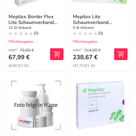
Mepilex Border Flex
Mepilex Lite
Lite Schaumverband
Schaumverband
4x5 cm
17,5x17,5cm steril
10 St Verband
5 St Verband
(0)
(0)
Pflichtangaben
Pflichtangaben
76,89 €
314,68 €
2
2
MRP
MRP
67,99 €
238,67 €
(6,80 €/1 St)
(47,73 €/1 St)