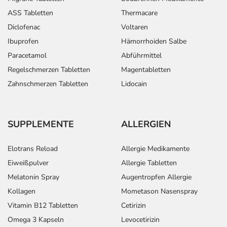
ASS Tabletten
Thermacare
Diclofenac
Voltaren
Ibuprofen
Hämorrhoiden Salbe
Paracetamol
Abführmittel
Regelschmerzen Tabletten
Magentabletten
Zahnschmerzen Tabletten
Lidocain
SUPPLEMENTE
ALLERGIEN
Elotrans Reload
Allergie Medikamente
Eiweißpulver
Allergie Tabletten
Melatonin Spray
Augentropfen Allergie
Kollagen
Mometason Nasenspray
Vitamin B12 Tabletten
Cetirizin
Omega 3 Kapseln
Levocetirizin