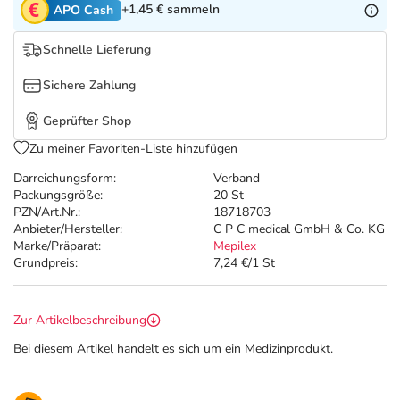
Refluthin, Lasea & Carmenthin Deals
Sport & Fitness
Täglich gut versorgt
+1,45 €
sammeln
APO Cash
Schnelle Lieferung
Salus Deals
Tierapotheke
Sichere Zahlung
Vitamine & Mineralstoffe
Geprüfter Shop
Zu meiner Favoriten-Liste hinzufügen
Marken
Darreichungsform:
Verband
Packungsgröße:
20 St
PZN/Art.Nr.:
18718703
Anbieter/Hersteller:
C P C medical GmbH & Co. KG
Marke/Präparat:
Mepilex
Grundpreis:
7,24 €/1 St
Zur Artikelbeschreibung
Bei diesem Artikel handelt es sich um ein Medizinprodukt.