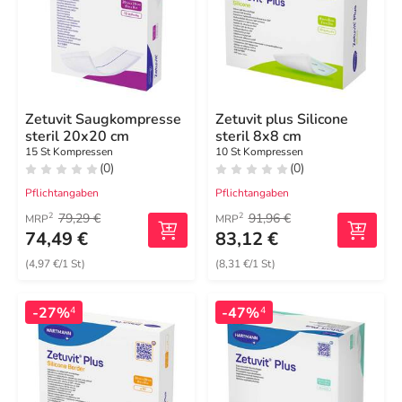
Zetuvit Saugkompresse
Zetuvit plus Silicone
steril 20x20 cm
steril 8x8 cm
15 St Kompressen
10 St Kompressen
(0)
(0)
Pflichtangaben
Pflichtangaben
79,29 €
91,96 €
2
2
MRP
MRP
74,49 €
83,12 €
(4,97 €/1 St)
(8,31 €/1 St)
-27%
-47%
4
4