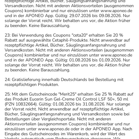
rezeptpflichtige Artikel, Bücher, Säuglingsanfangsnahrung und
Versandkosten. Nicht mit anderen Aktionsvorteilen (ausgenommen
Coupons) kombinierbar und nur einzulösen unter www.aponeo.de
und in der APONEO App. Gültig: 29.07.2026 bis 09.08.2026. Nur
solange der Vorrat reicht. Wir behalten uns vor, die Aktion früher
zu beenden. Keine Barauszahlung.
23: Bei Verwendung des Coupons "ceta20" erhalten Sie 20 %
Rabatt auf ausgewählte Cetaphil-Produkte. Nicht anwendbar auf
rezeptpflichtige Artikel, Bücher, Säuglingsanfangsnahrung und
Versandkosten. Nicht mit anderen Aktionsvorteilen (ausgenommen
Coupons) kombinierbar und nur einzulösen unter www.aponeo.de
und in der APONEO App. Gültig: 01.08.2026 bis 01.09.2026. Nur
solange der Vorrat reicht. Wir behalten uns vor, die Aktion früher
zu beenden. Keine Barauszahlung.
24: Gratislieferung innerhalb Deutschlands bei Bestellung mit
rezeptpflichtigen Produkten.
25: Mit dem Gutscheincode "Merit25" erhalten Sie 25 % Rabatt auf
das Produkt Eucerin Sun Gel-Creme Oil Control LSF 50+, 50 ml
(PZN 10832664). Gültig: 01.08.2026 bis 31.08.2026. Nur solange
der Vorrat reicht. Nicht anwendbar auf rezeptpflichtige Artikel,
Bücher, Säuglingsanfangsnahrung und Versandkosten sowie bei
Bestellungen über Vergleichsportale. Nicht mit anderen
Aktionsvorteilen (ausgenommen Coupons) kombinierbar und nur
einzulösen unter www.aponeo.de oder in der APONEO App. Nach
Eingabe des Gutscheincodes im Warenkorb, wird der Wert des
Vorteils automatisch vom Rechnungsbetrag abgezogen. Wir