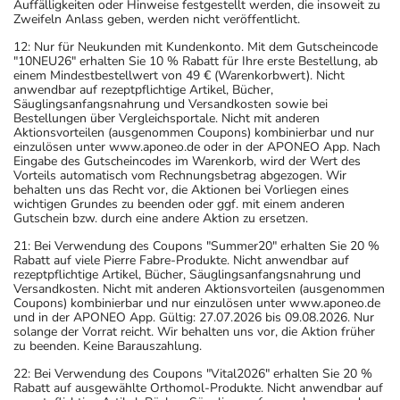
Auffälligkeiten oder Hinweise festgestellt werden, die insoweit zu
Zweifeln Anlass geben, werden nicht veröffentlicht.
12: Nur für Neukunden mit Kundenkonto. Mit dem Gutscheincode
"10NEU26" erhalten Sie 10 % Rabatt für Ihre erste Bestellung, ab
einem Mindestbestellwert von 49 € (Warenkorbwert). Nicht
anwendbar auf rezeptpflichtige Artikel, Bücher,
Säuglingsanfangsnahrung und Versandkosten sowie bei
Bestellungen über Vergleichsportale. Nicht mit anderen
Aktionsvorteilen (ausgenommen Coupons) kombinierbar und nur
einzulösen unter www.aponeo.de oder in der APONEO App. Nach
Eingabe des Gutscheincodes im Warenkorb, wird der Wert des
Vorteils automatisch vom Rechnungsbetrag abgezogen. Wir
behalten uns das Recht vor, die Aktionen bei Vorliegen eines
wichtigen Grundes zu beenden oder ggf. mit einem anderen
Gutschein bzw. durch eine andere Aktion zu ersetzen.
21: Bei Verwendung des Coupons "Summer20" erhalten Sie 20 %
Rabatt auf viele Pierre Fabre-Produkte. Nicht anwendbar auf
rezeptpflichtige Artikel, Bücher, Säuglingsanfangsnahrung und
Versandkosten. Nicht mit anderen Aktionsvorteilen (ausgenommen
Coupons) kombinierbar und nur einzulösen unter www.aponeo.de
und in der APONEO App. Gültig: 27.07.2026 bis 09.08.2026. Nur
solange der Vorrat reicht. Wir behalten uns vor, die Aktion früher
zu beenden. Keine Barauszahlung.
22: Bei Verwendung des Coupons "Vital2026" erhalten Sie 20 %
Rabatt auf ausgewählte Orthomol-Produkte. Nicht anwendbar auf