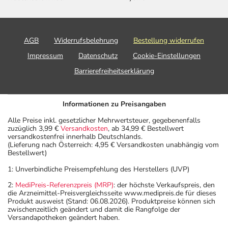
AGB
Widerrufsbelehrung
Bestellung widerrufen
Impressum
Datenschutz
Cookie-Einstellungen
Barrierefreiheitserklärung
Informationen zu Preisangaben
Alle Preise inkl. gesetzlicher Mehrwertsteuer, gegebenenfalls
zuzüglich 3,99 €
Versandkosten
, ab 34,99 € Bestellwert
versandkostenfrei innerhalb Deutschlands.
(Lieferung nach Österreich: 4,95 € Versandkosten unabhängig vom
Bestellwert)
1: Unverbindliche Preisempfehlung des Herstellers (UVP)
2:
MediPreis-Referenzpreis (MRP)
: der höchste Verkaufspreis, den
die Arzneimittel-Preisvergleichsseite www.medipreis.de für dieses
Produkt ausweist (Stand: 06.08.2026). Produktpreise können sich
zwischenzeitlich geändert und damit die Rangfolge der
Versandapotheken geändert haben.