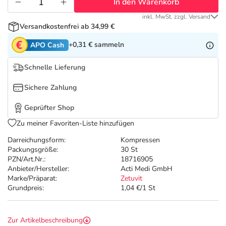
Refluthin, Lasea & Carmenthin Deals
Sport & Fitness
Täglich gut versorgt
In den Warenkorb
inkl. MwSt. zzgl. Versand
Versandkostenfrei ab 34,99 €
Salus Deals
Tierapotheke
+0,31 €
sammeln
APO Cash
Vitamine & Mineralstoffe
Schnelle Lieferung
Sichere Zahlung
Marken
Geprüfter Shop
Zu meiner Favoriten-Liste hinzufügen
Darreichungsform:
Kompressen
Packungsgröße:
30 St
PZN/Art.Nr.:
18716905
Anbieter/Hersteller:
Acti Medi GmbH
Marke/Präparat:
Zetuvit
Grundpreis:
1,04 €/1 St
Zur Artikelbeschreibung