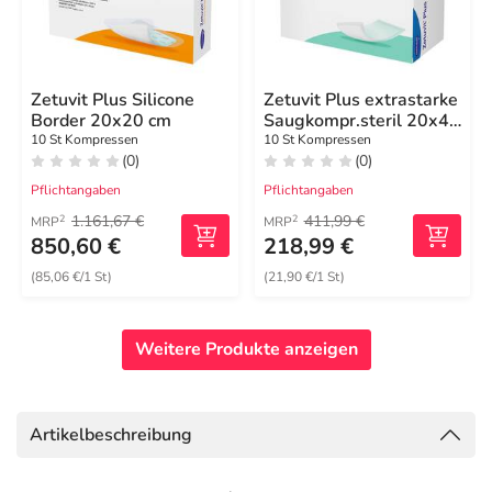
Zetuvit Plus Silicone
Zetuvit Plus extrastarke
Border 20x20 cm
Saugkompr.steril 20x40
cm
10 St Kompressen
10 St Kompressen
(0)
(0)
Pflichtangaben
Pflichtangaben
1.161,67 €
411,99 €
2
2
MRP
MRP
850,60 €
218,99 €
(85,06 €/1 St)
(21,90 €/1 St)
Weitere Produkte anzeigen
Artikelbeschreibung