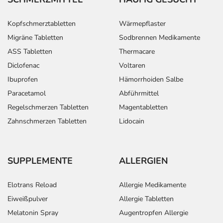
Kopfschmerztabletten
Wärmepflaster
Migräne Tabletten
Sodbrennen Medikamente
ASS Tabletten
Thermacare
Diclofenac
Voltaren
Ibuprofen
Hämorrhoiden Salbe
Paracetamol
Abführmittel
Regelschmerzen Tabletten
Magentabletten
Zahnschmerzen Tabletten
Lidocain
SUPPLEMENTE
ALLERGIEN
Elotrans Reload
Allergie Medikamente
Eiweißpulver
Allergie Tabletten
Melatonin Spray
Augentropfen Allergie