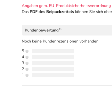
Angaben gem. EU-Produktsicherheitsverordnung 
Das
PDF des Beipackzettels
können Sie sich obe
10
Kundenbewertung
Noch keine Kundenrezensionen vorhanden.
5
4
3
2
1