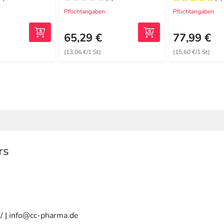
Pflichtangaben
Pflichtangaben
€
65,29 €
77,99 €
(13,06 €/1 St)
(15,60 €/1 St)
rs
/ | info@cc-pharma.de