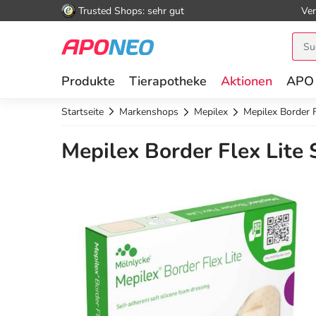
Trusted Shops: sehr gut
Ver
Produkte
Tierapotheke
Aktionen
APO
Startseite
Markenshops
Mepilex
Mepilex Border 
Mepilex Border Flex Lite