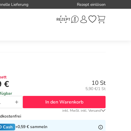
hnelle Lieferung
Rezept einlösen
att
9 €
10 St
Grundpreis:
5,90 €/1 St
rfügbar
In den Warenkorb
inkl. MwSt. inkl. Versand
dkostenfrei
+0,59 €
sammeln
O Cash