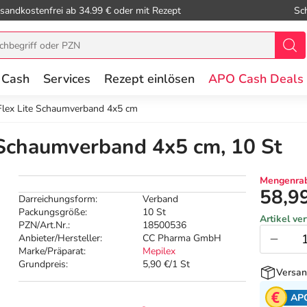
sandkostenfrei ab 34.99 € oder mit Rezept
Sc
 Cash
Services
Rezept einlösen
APO Cash Deals
Flex Lite Schaumverband 4x5 cm
 Schaumverband 4x5 cm, 10 St
Mengenrab
58,9
Darreichungsform:
Verband
Packungsgröße:
10 St
Artikel ve
PZN/Art.Nr.:
18500536
Anbieter/Hersteller:
CC Pharma GmbH
Marke/Präparat:
Mepilex
Grundpreis:
5,90 €/1 St
Versan
AP