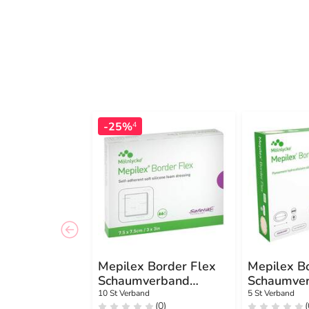
-25%
4
Mepilex Border Flex
Mepilex B
Schaumverband
Schaumve
haftend 7,5x7,5 cm
haft.7,8x1
10 St Verband
5 St Verband
(0)
(