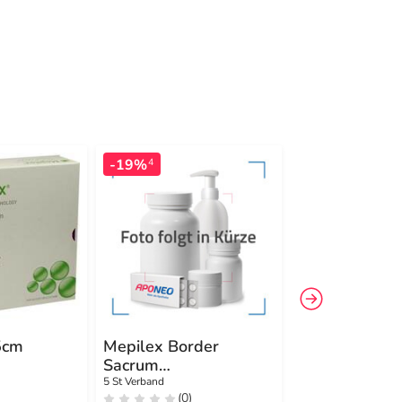
-19%
-72%
4
4
5cm
Mepilex Border
Mepilex Bord
Sacrum
Lite Schaumv
Schaumverband
4x5 cm
5 St Verband
10 St Verband
(0)
(0)