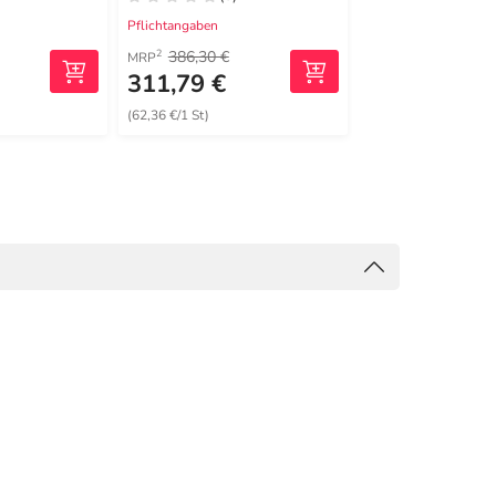
16x20 cm steril
Pflichtangaben
Pflichtangaben
386,30 €
149,59 €
2
2
MRP
MRP
311,79 €
41,99 €
(62,36 €/1 St)
(4,20 €/1 St)