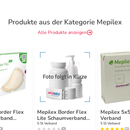
Produkte aus der Kategorie Mepilex
Alle Produkte anzeigen
order Flex
Mepilex Border Flex
Mepilex 5x
rband
Lite Schaumverband
Verband
0 cm oval
5x12,5 cm
5 St Verband
5 St Verband
0)
(0)
(1)