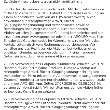
Zweifeln Anlass geben, werden nicht veröffentlicht.
12: Nur für Neukunden mit Kundenkonto. Mit dem Gutscheincode
"10NEU26" erhalten Sie 10 % Rabatt für Ihre erste Bestellung, ab
einem Mindestbestellwert von 49 € (Warenkorbwert). Nicht
anwendbar auf rezeptpflichtige Artikel, Bücher,
Säuglingsanfangsnahrung und Versandkosten sowie bei
Bestellungen über Vergleichsportale. Nicht mit anderen
Aktionsvorteilen (ausgenommen Coupons) kombinierbar und nur
einzulösen unter www.aponeo.de oder in der APONEO App. Nach
Eingabe des Gutscheincodes im Warenkorb, wird der Wert des
Vorteils automatisch vom Rechnungsbetrag abgezogen. Wir
behalten uns das Recht vor, die Aktionen bei Vorliegen eines
wichtigen Grundes zu beenden oder ggf. mit einem anderen
Gutschein bzw. durch eine andere Aktion zu ersetzen.
21: Bei Verwendung des Coupons "Summer20" erhalten Sie 20 %
Rabatt auf viele Pierre Fabre-Produkte. Nicht anwendbar auf
rezeptpflichtige Artikel, Bücher, Säuglingsanfangsnahrung und
Versandkosten. Nicht mit anderen Aktionsvorteilen (ausgenommen
Coupons) kombinierbar und nur einzulösen unter www.aponeo.de
und in der APONEO App. Gültig: 27.07.2026 bis 09.08.2026. Nur
solange der Vorrat reicht. Wir behalten uns vor, die Aktion früher
zu beenden. Keine Barauszahlung.
22: Bei Verwendung des Coupons "Vital2026" erhalten Sie 20 %
Rabatt auf ausgewählte Orthomol-Produkte. Nicht anwendbar auf
rezeptpflichtige Artikel, Bücher, Säuglingsanfangsnahrung und