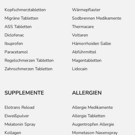
Kopfschmerztabletten
Wärmepflaster
Migräne Tabletten
Sodbrennen Medikamente
ASS Tabletten
Thermacare
Diclofenac
Voltaren
Ibuprofen
Hämorrhoiden Salbe
Paracetamol
Abführmittel
Regelschmerzen Tabletten
Magentabletten
Zahnschmerzen Tabletten
Lidocain
SUPPLEMENTE
ALLERGIEN
Elotrans Reload
Allergie Medikamente
Eiweißpulver
Allergie Tabletten
Melatonin Spray
Augentropfen Allergie
Kollagen
Mometason Nasenspray