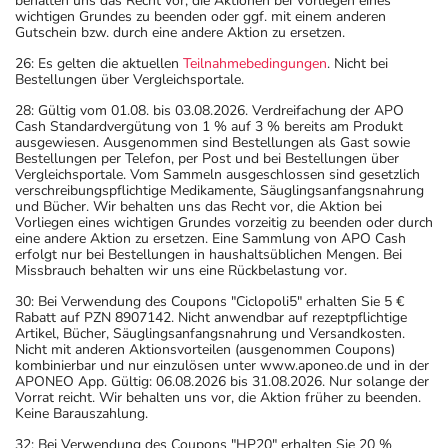
behalten uns das Recht vor, die Aktionen bei Vorliegen eines
wichtigen Grundes zu beenden oder ggf. mit einem anderen
Gutschein bzw. durch eine andere Aktion zu ersetzen.
26: Es gelten die aktuellen
Teilnahmebedingungen
. Nicht bei
Bestellungen über Vergleichsportale.
28: Gültig vom 01.08. bis 03.08.2026. Verdreifachung der APO
Cash Standardvergütung von 1 % auf 3 % bereits am Produkt
ausgewiesen. Ausgenommen sind Bestellungen als Gast sowie
Bestellungen per Telefon, per Post und bei Bestellungen über
Vergleichsportale. Vom Sammeln ausgeschlossen sind gesetzlich
verschreibungspflichtige Medikamente, Säuglingsanfangsnahrung
und Bücher. Wir behalten uns das Recht vor, die Aktion bei
Vorliegen eines wichtigen Grundes vorzeitig zu beenden oder durch
eine andere Aktion zu ersetzen. Eine Sammlung von APO Cash
erfolgt nur bei Bestellungen in haushaltsüblichen Mengen. Bei
Missbrauch behalten wir uns eine Rückbelastung vor.
30: Bei Verwendung des Coupons "Ciclopoli5" erhalten Sie 5 €
Rabatt auf PZN 8907142. Nicht anwendbar auf rezeptpflichtige
Artikel, Bücher, Säuglingsanfangsnahrung und Versandkosten.
Nicht mit anderen Aktionsvorteilen (ausgenommen Coupons)
kombinierbar und nur einzulösen unter www.aponeo.de und in der
APONEO App. Gültig: 06.08.2026 bis 31.08.2026. Nur solange der
Vorrat reicht. Wir behalten uns vor, die Aktion früher zu beenden.
Keine Barauszahlung.
32: Bei Verwendung des Coupons "HP20" erhalten Sie 20 %