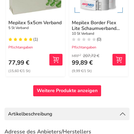
Mepilex 5x5cm Verband
Mepilex Border Flex
Lite Schaumverband
5 St Verband
10x10 cm
10 St Verband
(1)
(0)
Pflichtangaben
Pflichtangaben
207,72 €
2
MRP
77,99 €
99,89 €
(15,60 €/1 St)
(9,99 €/1 St)
Weitere Produkte anzeigen
Artikelbeschreibung
Adresse des Anbieters/Herstellers