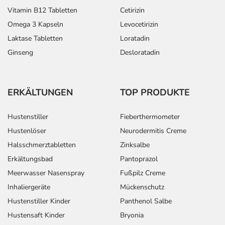
Vitamin B12 Tabletten
Cetirizin
Omega 3 Kapseln
Levocetirizin
Laktase Tabletten
Loratadin
Ginseng
Desloratadin
ERKÄLTUNGEN
TOP PRODUKTE
Hustenstiller
Fieberthermometer
Hustenlöser
Neurodermitis Creme
Halsschmerztabletten
Zinksalbe
Erkältungsbad
Pantoprazol
Meerwasser Nasenspray
Fußpilz Creme
Inhaliergeräte
Mückenschutz
Hustenstiller Kinder
Panthenol Salbe
Hustensaft Kinder
Bryonia