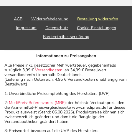
AGB
Widerrufsbelehrung
Bestellung widerrufen
Impressum
Datenschutz
Cookie-Einstellungen
Barrierefreiheitserklärung
Informationen zu Preisangaben
Alle Preise inkl. gesetzlicher Mehrwertsteuer, gegebenenfalls
zuzüglich 3,99 €
Versandkosten
, ab 34,99 € Bestellwert
versandkostenfrei innerhalb Deutschlands.
(Lieferung nach Österreich: 4,95 € Versandkosten unabhängig vom
Bestellwert)
1: Unverbindliche Preisempfehlung des Herstellers (UVP)
2:
MediPreis-Referenzpreis (MRP)
: der höchste Verkaufspreis, den
die Arzneimittel-Preisvergleichsseite www.medipreis.de für dieses
Produkt ausweist (Stand: 06.08.2026). Produktpreise können sich
zwischenzeitlich geändert und damit die Rangfolge der
Versandapotheken geändert haben.
3: Preisvorteil bezogen auf die UVP des Herstellers