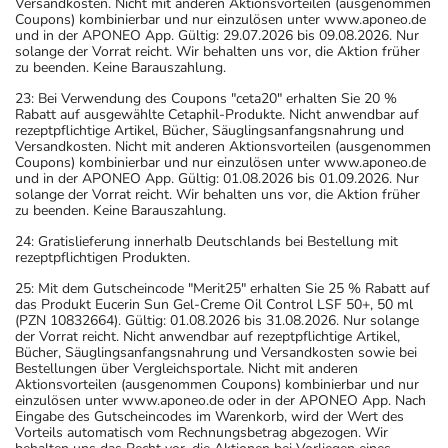
Versandkosten. Nicht mit anderen Aktionsvorteilen (ausgenommen
Coupons) kombinierbar und nur einzulösen unter www.aponeo.de
und in der APONEO App. Gültig: 29.07.2026 bis 09.08.2026. Nur
solange der Vorrat reicht. Wir behalten uns vor, die Aktion früher
zu beenden. Keine Barauszahlung.
23: Bei Verwendung des Coupons "ceta20" erhalten Sie 20 %
Rabatt auf ausgewählte Cetaphil-Produkte. Nicht anwendbar auf
rezeptpflichtige Artikel, Bücher, Säuglingsanfangsnahrung und
Versandkosten. Nicht mit anderen Aktionsvorteilen (ausgenommen
Coupons) kombinierbar und nur einzulösen unter www.aponeo.de
und in der APONEO App. Gültig: 01.08.2026 bis 01.09.2026. Nur
solange der Vorrat reicht. Wir behalten uns vor, die Aktion früher
zu beenden. Keine Barauszahlung.
24: Gratislieferung innerhalb Deutschlands bei Bestellung mit
rezeptpflichtigen Produkten.
25: Mit dem Gutscheincode "Merit25" erhalten Sie 25 % Rabatt auf
das Produkt Eucerin Sun Gel-Creme Oil Control LSF 50+, 50 ml
(PZN 10832664). Gültig: 01.08.2026 bis 31.08.2026. Nur solange
der Vorrat reicht. Nicht anwendbar auf rezeptpflichtige Artikel,
Bücher, Säuglingsanfangsnahrung und Versandkosten sowie bei
Bestellungen über Vergleichsportale. Nicht mit anderen
Aktionsvorteilen (ausgenommen Coupons) kombinierbar und nur
einzulösen unter www.aponeo.de oder in der APONEO App. Nach
Eingabe des Gutscheincodes im Warenkorb, wird der Wert des
Vorteils automatisch vom Rechnungsbetrag abgezogen. Wir