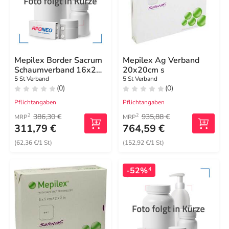
Mepilex Border Sacrum
Mepilex Ag Verband
Schaumverband 16x20
20x20cm s
cm steril
5 St Verband
5 St Verband
(0)
(0)
Pflichtangaben
Pflichtangaben
386,30 €
935,88 €
2
2
MRP
MRP
311,79 €
764,59 €
(62,36 €/1 St)
(152,92 €/1 St)
-52%
4