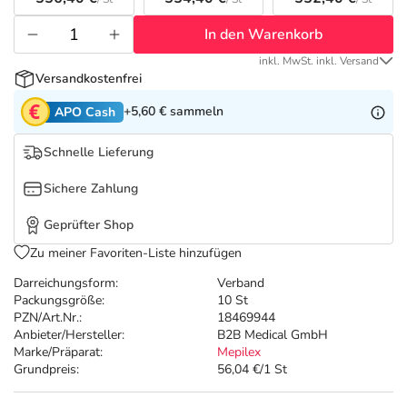
Refluthin, Lasea & Carmenthin Deals
Sport & Fitness
Täglich gut versorgt
In den Warenkorb
Salus Deals
Tierapotheke
inkl. MwSt. inkl. Versand
Versandkostenfrei
Vitamine & Mineralstoffe
+5,60 €
sammeln
APO Cash
Schnelle Lieferung
Marken
Sichere Zahlung
Geprüfter Shop
Zu meiner Favoriten-Liste hinzufügen
Darreichungsform:
Verband
Packungsgröße:
10 St
PZN/Art.Nr.:
18469944
Anbieter/Hersteller:
B2B Medical GmbH
Marke/Präparat:
Mepilex
Grundpreis:
56,04 €/1 St