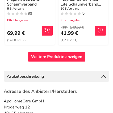
Schaumverband
Lite Schaumverband
4x5 cm
5 St Verband
10 St Verband
(0)
(0)
Pflichtangaben
Pflichtangaben
149,59 €
2
MRP
69,99 €
41,99 €
(14,00 €/1 St)
(4,20 €/1 St)
Weitere Produkte anzeigen
Artikelbeschreibung
Adresse des Anbieters/Herstellers
ApoHomeCare GmbH
Krögerweg 12