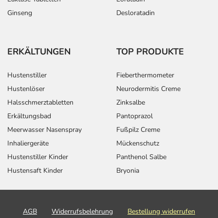
Ginseng
Desloratadin
ERKÄLTUNGEN
TOP PRODUKTE
Hustenstiller
Fieberthermometer
Hustenlöser
Neurodermitis Creme
Halsschmerztabletten
Zinksalbe
Erkältungsbad
Pantoprazol
Meerwasser Nasenspray
Fußpilz Creme
Inhaliergeräte
Mückenschutz
Hustenstiller Kinder
Panthenol Salbe
Hustensaft Kinder
Bryonia
AGB
Widerrufsbelehrung
Bestellung widerrufen