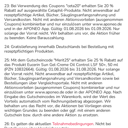
23: Bei Verwendung des Coupons "ceta20" erhalten Sie 20 %
Rabatt auf ausgewählte Cetaphil-Produkte. Nicht anwendbar auf
rezeptpflichtige Artikel, Bücher, Säuglingsanfangsnahrung und
Versandkosten. Nicht mit anderen Aktionsvorteilen (ausgenommen
Coupons) kombinierbar und nur einzulösen unter www.aponeo.de
und in der APONEO App. Gültig: 01.08.2026 bis 01.09.2026. Nur
solange der Vorrat reicht. Wir behalten uns vor, die Aktion früher
zu beenden. Keine Barauszahlung.
24: Gratislieferung innerhalb Deutschlands bei Bestellung mit
rezeptpflichtigen Produkten.
25: Mit dem Gutscheincode "Merit25" erhalten Sie 25 % Rabatt auf
das Produkt Eucerin Sun Gel-Creme Oil Control LSF 50+, 50 ml
(PZN 10832664). Gültig: 01.08.2026 bis 31.08.2026. Nur solange
der Vorrat reicht. Nicht anwendbar auf rezeptpflichtige Artikel,
Bücher, Säuglingsanfangsnahrung und Versandkosten sowie bei
Bestellungen über Vergleichsportale. Nicht mit anderen
Aktionsvorteilen (ausgenommen Coupons) kombinierbar und nur
einzulösen unter www.aponeo.de oder in der APONEO App. Nach
Eingabe des Gutscheincodes im Warenkorb, wird der Wert des
Vorteils automatisch vom Rechnungsbetrag abgezogen. Wir
behalten uns das Recht vor, die Aktionen bei Vorliegen eines
wichtigen Grundes zu beenden oder ggf. mit einem anderen
Gutschein bzw. durch eine andere Aktion zu ersetzen.
26: Es gelten die aktuellen
Teilnahmebedingungen
. Nicht bei