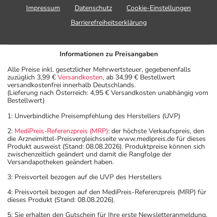
Impressum
Datenschutz
Cookie-Einstellungen
Barrierefreiheitserklärung
Informationen zu Preisangaben
Alle Preise inkl. gesetzlicher Mehrwertsteuer, gegebenenfalls
zuzüglich 3,99 €
Versandkosten
, ab 34,99 € Bestellwert
versandkostenfrei innerhalb Deutschlands.
(Lieferung nach Österreich: 4,95 € Versandkosten unabhängig vom
Bestellwert)
1: Unverbindliche Preisempfehlung des Herstellers (UVP)
2:
MediPreis-Referenzpreis (MRP)
: der höchste Verkaufspreis, den
die Arzneimittel-Preisvergleichsseite www.medipreis.de für dieses
Produkt ausweist (Stand: 08.08.2026). Produktpreise können sich
zwischenzeitlich geändert und damit die Rangfolge der
Versandapotheken geändert haben.
3: Preisvorteil bezogen auf die UVP des Herstellers
4: Preisvorteil bezogen auf den MediPreis-Referenzpreis (MRP) für
dieses Produkt (Stand: 08.08.2026).
5: Sie erhalten den Gutschein für Ihre erste Newsletteranmeldung.