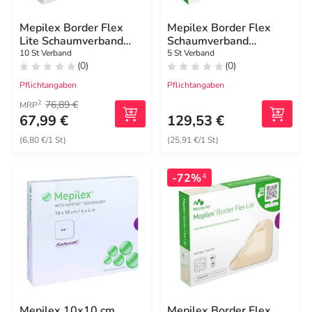
Mepilex Border Flex
Mepilex Border Flex
Lite Schaumverband
Schaumverband
4x5 cm
haft.7,8x10 cm oval
10 St Verband
5 St Verband
(0)
(0)
Pflichtangaben
Pflichtangaben
76,89 €
2
MRP
67,99 €
129,53 €
(6,80 €/1 St)
(25,91 €/1 St)
-72%
4
Mepilex 10x10 cm
Mepilex Border Flex