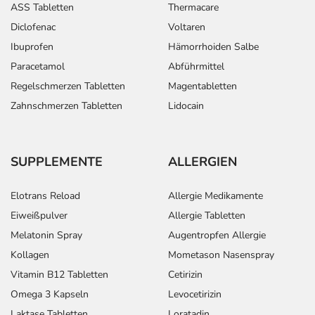
ASS Tabletten
Thermacare
Diclofenac
Voltaren
Ibuprofen
Hämorrhoiden Salbe
Paracetamol
Abführmittel
Regelschmerzen Tabletten
Magentabletten
Zahnschmerzen Tabletten
Lidocain
SUPPLEMENTE
ALLERGIEN
Elotrans Reload
Allergie Medikamente
Eiweißpulver
Allergie Tabletten
Melatonin Spray
Augentropfen Allergie
Kollagen
Mometason Nasenspray
Vitamin B12 Tabletten
Cetirizin
Omega 3 Kapseln
Levocetirizin
Laktase Tabletten
Loratadin