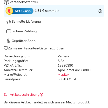
Refluthin, Lasea & Carmenthin Deals
Sport & Fitness
Täglich gut versorgt
Versandkostenfrei
+1,51 €
sammeln
APO Cash
Salus Deals
Tierapotheke
Schnelle Lieferung
Vitamine & Mineralstoffe
Sichere Zahlung
Geprüfter Shop
Marken
Zu meiner Favoriten-Liste hinzufügen
Darreichungsform:
Verband
Packungsgröße:
5 St
PZN/Art.Nr.:
18390390
Anbieter/Hersteller:
ApoHomeCare GmbH
Marke/Präparat:
Mepilex
Grundpreis:
30,20 €/1 St
Zur Artikelbeschreibung
Bei diesem Artikel handelt es sich um ein Medizinprodukt.