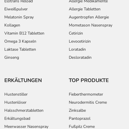
Elotrans Reload
Allergie Medikamente
Eiweißpulver
Allergie Tabletten
Melatonin Spray
Augentropfen Allergie
Kollagen
Mometason Nasenspray
Vitamin B12 Tabletten
Cetirizin
Omega 3 Kapseln
Levocetirizin
Laktase Tabletten
Loratadin
Ginseng
Desloratadin
ERKÄLTUNGEN
TOP PRODUKTE
Hustenstiller
Fieberthermometer
Hustenlöser
Neurodermitis Creme
Halsschmerztabletten
Zinksalbe
Erkältungsbad
Pantoprazol
Meerwasser Nasenspray
Fußpilz Creme