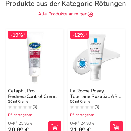
Produkte aus der Kategorie Rötungen
Alle Produkte anzeigen
-19%
-12%
3
3
Cetaphil Pro
La Roche Posay
RednessControl Creme
Toleriane Rosaliac AR
zur
LSF30 Creme
30 ml Creme
50 ml Creme
(0)
(0)
Symptombehandlung
Pflichtangaben
Pflichtangaben
25,95 €
24,90 €
1
1
UVP
UVP
20,89 €
21,89 €