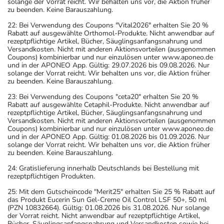
solange der Vorrat reicht. Wir behalten uns vor, die Aktion früher
zu beenden. Keine Barauszahlung.
22: Bei Verwendung des Coupons "Vital2026" erhalten Sie 20 %
Rabatt auf ausgewählte Orthomol-Produkte. Nicht anwendbar auf
rezeptpflichtige Artikel, Bücher, Säuglingsanfangsnahrung und
Versandkosten. Nicht mit anderen Aktionsvorteilen (ausgenommen
Coupons) kombinierbar und nur einzulösen unter www.aponeo.de
und in der APONEO App. Gültig: 29.07.2026 bis 09.08.2026. Nur
solange der Vorrat reicht. Wir behalten uns vor, die Aktion früher
zu beenden. Keine Barauszahlung.
23: Bei Verwendung des Coupons "ceta20" erhalten Sie 20 %
Rabatt auf ausgewählte Cetaphil-Produkte. Nicht anwendbar auf
rezeptpflichtige Artikel, Bücher, Säuglingsanfangsnahrung und
Versandkosten. Nicht mit anderen Aktionsvorteilen (ausgenommen
Coupons) kombinierbar und nur einzulösen unter www.aponeo.de
und in der APONEO App. Gültig: 01.08.2026 bis 01.09.2026. Nur
solange der Vorrat reicht. Wir behalten uns vor, die Aktion früher
zu beenden. Keine Barauszahlung.
24: Gratislieferung innerhalb Deutschlands bei Bestellung mit
rezeptpflichtigen Produkten.
25: Mit dem Gutscheincode "Merit25" erhalten Sie 25 % Rabatt auf
das Produkt Eucerin Sun Gel-Creme Oil Control LSF 50+, 50 ml
(PZN 10832664). Gültig: 01.08.2026 bis 31.08.2026. Nur solange
der Vorrat reicht. Nicht anwendbar auf rezeptpflichtige Artikel,
Bücher, Säuglingsanfangsnahrung und Versandkosten sowie bei