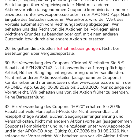
Bestellungen über Vergleichsportale. Nicht mit anderen
Aktionsvorteilen (ausgenommen Coupons) kombinierbar und nur
einzulösen unter www.aponeo.de oder in der APONEO App. Nach
Eingabe des Gutscheincodes im Warenkorb, wird der Wert des
Vorteils automatisch vom Rechnungsbetrag abgezogen. Wir
behalten uns das Recht vor, die Aktionen bei Vorliegen eines
wichtigen Grundes zu beenden oder ggf. mit einem anderen
Gutschein bzw. durch eine andere Aktion zu ersetzen.
26: Es gelten die aktuellen
Teilnahmebedingungen
. Nicht bei
Bestellungen über Vergleichsportale.
30: Bei Verwendung des Coupons "Ciclopoli5" erhalten Sie 5 €
Rabatt auf PZN 8907142. Nicht anwendbar auf rezeptpflichtige
Artikel, Bücher, Säuglingsanfangsnahrung und Versandkosten.
Nicht mit anderen Aktionsvorteilen (ausgenommen Coupons)
kombinierbar und nur einzulösen unter www.aponeo.de und in der
APONEO App. Gültig: 06.08.2026 bis 31.08.2026. Nur solange der
Vorrat reicht. Wir behalten uns vor, die Aktion früher zu beenden.
Keine Barauszahlung.
32: Bei Verwendung des Coupons "HP20" erhalten Sie 20 %
Rabatt auf viele Hansaplast-Produkte. Nicht anwendbar auf
rezeptpflichtige Artikel, Bücher, Säuglingsanfangsnahrung und
Versandkosten. Nicht mit anderen Aktionsvorteilen (ausgenommen
Coupons) kombinierbar und nur einzulösen unter www.aponeo.de
und in der APONEO App. Gültig: 01.07.2026 bis 31.08.2026. Nur
solange der Vorrat reicht. Wir behalten uns vor, die Aktion früher