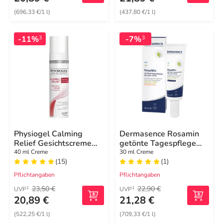
(696,33 €/1 l)
(437,80 €/1 l)
-11%
-7%
3
3
Physiogel Calming
Dermasence Rosamin
Relief Gesichtscreme
getönte Tagespflege
für empfindliche Haut
hell LSF 50
40 ml Creme
30 ml Creme
(15)
(1)
Pflichtangaben
Pflichtangaben
23,50 €
22,90 €
1
1
UVP
UVP
20,89 €
21,28 €
(522,25 €/1 l)
(709,33 €/1 l)