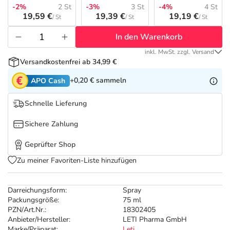
Refluthin, Lasea & Carmenthin Deals
Sport & Fitness
Täglich gut versorgt
-2%
2 St
-3%
3 St
-4%
4 St
19,59 €
19,39 €
19,19 €
/ St
/ St
/ St
Salus Deals
Tierapotheke
In den Warenkorb
inkl. MwSt. zzgl. Versand
Vitamine & Mineralstoffe
Versandkostenfrei ab 34,99 €
+0,20 €
sammeln
APO Cash
Marken
Schnelle Lieferung
Sichere Zahlung
Geprüfter Shop
Zu meiner Favoriten-Liste hinzufügen
Darreichungsform:
Spray
Packungsgröße:
75 ml
PZN/Art.Nr.:
18302405
Anbieter/Hersteller:
LETI Pharma GmbH
Marke/Präparat:
Leti