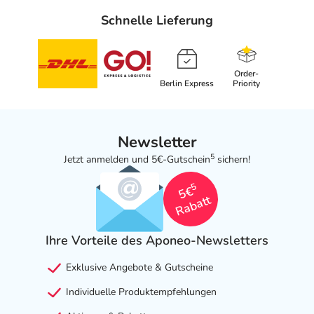
Schnelle Lieferung
Inhaltsstoffe
Aqua (Water), Propanediol, Glycerin, 1,2 Hexanediol,
Hedychium Coronarium Root Extract, Helichrysum
Order-
Berlin Express
Priority
Italicum Extract, Piperonyl glucoside, Dipotassium
phosphate, Potassium phosphate, Sodium Phytate,
Nitrogen.
Newsletter
Adresse des Anbieters/Herstellers
5
Jetzt anmelden und 5€-Gutschein
sichern!
LETI Pharma GmbH
5
5€
Gutenbergstr. 10
Rabatt
85737 Ismaning
elektronische Adresse: www.leti.com
Ihre Vorteile des Aponeo-Newsletters
Angaben gem. EU-Produktsicherheitsverordnung (GPSR)
Exklusive Angebote & Gutscheine
anzeigen
Individuelle Produktempfehlungen