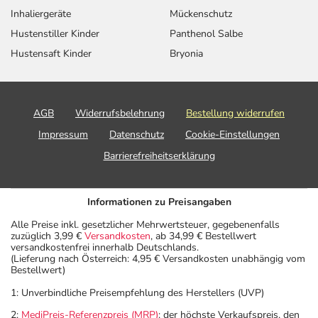
Inhaliergeräte
Mückenschutz
Hustenstiller Kinder
Panthenol Salbe
Hustensaft Kinder
Bryonia
AGB
Widerrufsbelehrung
Bestellung widerrufen
Impressum
Datenschutz
Cookie-Einstellungen
Barrierefreiheitserklärung
Informationen zu Preisangaben
Alle Preise inkl. gesetzlicher Mehrwertsteuer, gegebenenfalls
zuzüglich 3,99 €
Versandkosten
, ab 34,99 € Bestellwert
versandkostenfrei innerhalb Deutschlands.
(Lieferung nach Österreich: 4,95 € Versandkosten unabhängig vom
Bestellwert)
1: Unverbindliche Preisempfehlung des Herstellers (UVP)
2:
MediPreis-Referenzpreis (MRP)
: der höchste Verkaufspreis, den