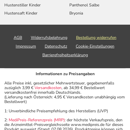
Hustenstiller Kinder
Panthenol Salbe
Hustensaft Kinder
Bryonia
AGB
Widerrufsbelehrung
Bestellung widerrufen
Impressum
Datenschutz
Cookie-Einstellungen
Barrierefreiheitserklärung
Informationen zu Preisangaben
Alle Preise inkl. gesetzlicher Mehrwertsteuer, gegebenenfalls
zuzüglich 3,99 €
Versandkosten
, ab 34,99 € Bestellwert
versandkostenfrei innerhalb Deutschlands.
(Lieferung nach Österreich: 4,95 € Versandkosten unabhängig vom
Bestellwert)
1: Unverbindliche Preisempfehlung des Herstellers (UVP)
2:
MediPreis-Referenzpreis (MRP)
: der höchste Verkaufspreis, den
die Arzneimittel-Preisvergleichsseite www.medipreis.de für dieses
Produkt ausweist (Stand: 07.08.2026). Produktpreise können sich