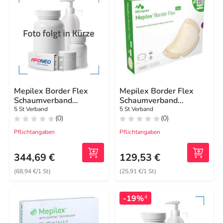
Mepilex Border Flex
Mepilex Border Flex
Schaumverband
Schaumverband
haft.15x19 cm oval
haft.7,8x10 cm oval
5 St Verband
5 St Verband
(0)
(0)
Pflichtangaben
Pflichtangaben
344,69 €
129,53 €
(68,94 €/1 St)
(25,91 €/1 St)
-19%
4