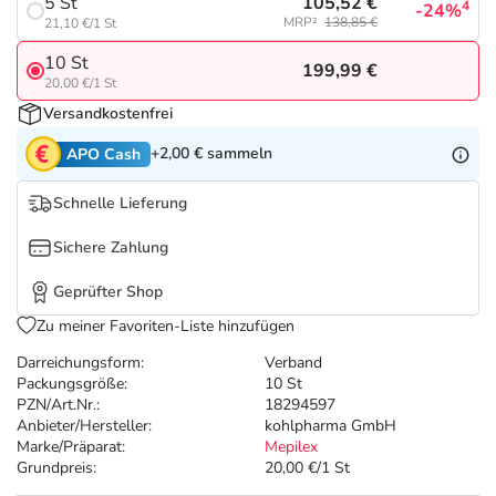
Refluthin, Lasea & Carmenthin Deals
Sport & Fitness
Täglich gut versorgt
105,52 €
5 St
4
-24%
MRP²
138,85 €
21,10 €/1 St
10 St
Salus Deals
Tierapotheke
199,99 €
20,00 €/1 St
Versandkostenfrei
Vitamine & Mineralstoffe
+2,00 €
sammeln
APO Cash
Marken
Schnelle Lieferung
Sichere Zahlung
Geprüfter Shop
Zu meiner Favoriten-Liste hinzufügen
Darreichungsform:
Verband
Packungsgröße:
10 St
PZN/Art.Nr.:
18294597
Anbieter/Hersteller:
kohlpharma GmbH
Marke/Präparat:
Mepilex
Grundpreis:
20,00 €/1 St