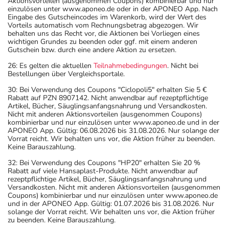
Aktionsvorteilen (ausgenommen Coupons) kombinierbar und nur
einzulösen unter www.aponeo.de oder in der APONEO App. Nach
Eingabe des Gutscheincodes im Warenkorb, wird der Wert des
Vorteils automatisch vom Rechnungsbetrag abgezogen. Wir
behalten uns das Recht vor, die Aktionen bei Vorliegen eines
wichtigen Grundes zu beenden oder ggf. mit einem anderen
Gutschein bzw. durch eine andere Aktion zu ersetzen.
26: Es gelten die aktuellen
Teilnahmebedingungen
. Nicht bei
Bestellungen über Vergleichsportale.
30: Bei Verwendung des Coupons "Ciclopoli5" erhalten Sie 5 €
Rabatt auf PZN 8907142. Nicht anwendbar auf rezeptpflichtige
Artikel, Bücher, Säuglingsanfangsnahrung und Versandkosten.
Nicht mit anderen Aktionsvorteilen (ausgenommen Coupons)
kombinierbar und nur einzulösen unter www.aponeo.de und in der
APONEO App. Gültig: 06.08.2026 bis 31.08.2026. Nur solange der
Vorrat reicht. Wir behalten uns vor, die Aktion früher zu beenden.
Keine Barauszahlung.
32: Bei Verwendung des Coupons "HP20" erhalten Sie 20 %
Rabatt auf viele Hansaplast-Produkte. Nicht anwendbar auf
rezeptpflichtige Artikel, Bücher, Säuglingsanfangsnahrung und
Versandkosten. Nicht mit anderen Aktionsvorteilen (ausgenommen
Coupons) kombinierbar und nur einzulösen unter www.aponeo.de
und in der APONEO App. Gültig: 01.07.2026 bis 31.08.2026. Nur
solange der Vorrat reicht. Wir behalten uns vor, die Aktion früher
zu beenden. Keine Barauszahlung.