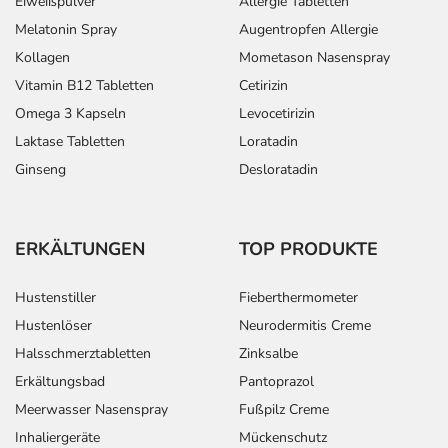
Eiweißpulver
Allergie Tabletten
Melatonin Spray
Augentropfen Allergie
Kollagen
Mometason Nasenspray
Vitamin B12 Tabletten
Cetirizin
Omega 3 Kapseln
Levocetirizin
Laktase Tabletten
Loratadin
Ginseng
Desloratadin
ERKÄLTUNGEN
TOP PRODUKTE
Hustenstiller
Fieberthermometer
Hustenlöser
Neurodermitis Creme
Halsschmerztabletten
Zinksalbe
Erkältungsbad
Pantoprazol
Meerwasser Nasenspray
Fußpilz Creme
Inhaliergeräte
Mückenschutz