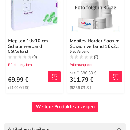
Mepilex 10x10 cm
Mepilex Border Sacrum
Schaumverband
Schaumverband 16x20
cm steril
5 St Verband
5 St Verband
(0)
(0)
Pflichtangaben
Pflichtangaben
386,30 €
2
MRP
69,99 €
311,79 €
(14,00 €/1 St)
(62,36 €/1 St)
Weitere Produkte anzeigen
Artikelbeschreibung