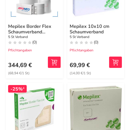
Mepilex Border Flex
Mepilex 10x10 cm
Schaumverband
Schaumverband
haft.15x19 cm oval
5 St Verband
5 St Verband
(0)
(0)
Pflichtangaben
Pflichtangaben
344,69 €
69,99 €
(68,94 €/1 St)
(14,00 €/1 St)
-25%
4