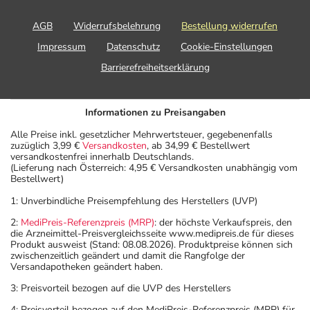
AGB
Widerrufsbelehrung
Bestellung widerrufen
Impressum
Datenschutz
Cookie-Einstellungen
Barrierefreiheitserklärung
Informationen zu Preisangaben
Alle Preise inkl. gesetzlicher Mehrwertsteuer, gegebenenfalls
zuzüglich 3,99 €
Versandkosten
, ab 34,99 € Bestellwert
versandkostenfrei innerhalb Deutschlands.
(Lieferung nach Österreich: 4,95 € Versandkosten unabhängig vom
Bestellwert)
1: Unverbindliche Preisempfehlung des Herstellers (UVP)
2:
MediPreis-Referenzpreis (MRP)
: der höchste Verkaufspreis, den
die Arzneimittel-Preisvergleichsseite www.medipreis.de für dieses
Produkt ausweist (Stand: 08.08.2026). Produktpreise können sich
zwischenzeitlich geändert und damit die Rangfolge der
Versandapotheken geändert haben.
3: Preisvorteil bezogen auf die UVP des Herstellers
4: Preisvorteil bezogen auf den MediPreis-Referenzpreis (MRP) für