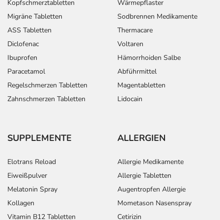
Kopfschmerztabletten
Wärmepflaster
Migräne Tabletten
Sodbrennen Medikamente
ASS Tabletten
Thermacare
Diclofenac
Voltaren
Ibuprofen
Hämorrhoiden Salbe
Paracetamol
Abführmittel
Regelschmerzen Tabletten
Magentabletten
Zahnschmerzen Tabletten
Lidocain
SUPPLEMENTE
ALLERGIEN
Elotrans Reload
Allergie Medikamente
Eiweißpulver
Allergie Tabletten
Melatonin Spray
Augentropfen Allergie
Kollagen
Mometason Nasenspray
Vitamin B12 Tabletten
Cetirizin