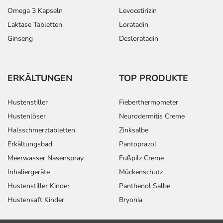
Omega 3 Kapseln
Levocetirizin
Laktase Tabletten
Loratadin
Ginseng
Desloratadin
ERKÄLTUNGEN
TOP PRODUKTE
Hustenstiller
Fieberthermometer
Hustenlöser
Neurodermitis Creme
Halsschmerztabletten
Zinksalbe
Erkältungsbad
Pantoprazol
Meerwasser Nasenspray
Fußpilz Creme
Inhaliergeräte
Mückenschutz
Hustenstiller Kinder
Panthenol Salbe
Hustensaft Kinder
Bryonia