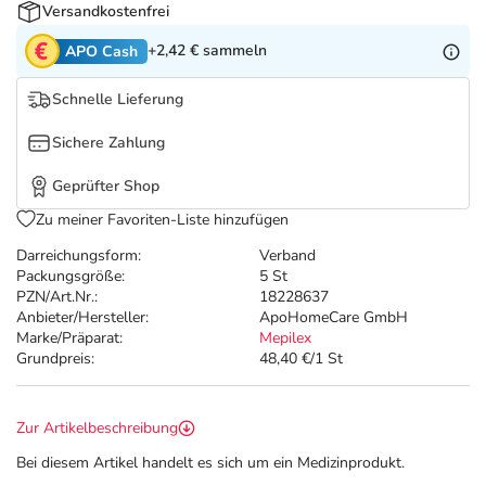
Refluthin, Lasea & Carmenthin Deals
Sport & Fitness
Täglich gut versorgt
Versandkostenfrei
+2,42 €
sammeln
APO Cash
Salus Deals
Tierapotheke
Schnelle Lieferung
Vitamine & Mineralstoffe
Sichere Zahlung
Geprüfter Shop
Marken
Zu meiner Favoriten-Liste hinzufügen
Darreichungsform:
Verband
Packungsgröße:
5 St
PZN/Art.Nr.:
18228637
Anbieter/Hersteller:
ApoHomeCare GmbH
Marke/Präparat:
Mepilex
Grundpreis:
48,40 €/1 St
Zur Artikelbeschreibung
Bei diesem Artikel handelt es sich um ein Medizinprodukt.