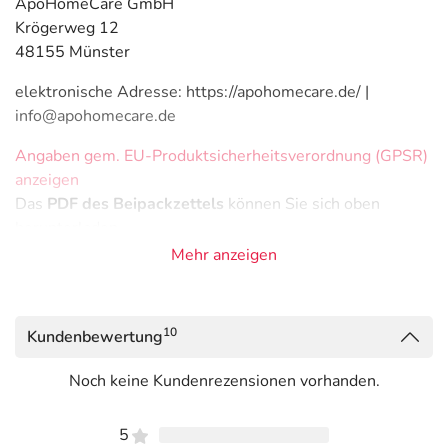
ApoHomeCare GmbH
Krögerweg 12
48155 Münster
elektronische Adresse: https://apohomecare.de/ |
info@apohomecare.de
Angaben gem. EU-Produktsicherheitsverordnung (GPSR)
anzeigen
Das
PDF des Beipackzettels
können Sie sich oben
herunterladen.
Mehr anzeigen
10
Kundenbewertung
Noch keine Kundenrezensionen vorhanden.
5