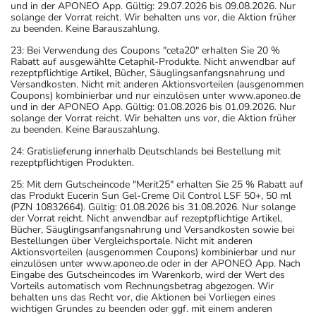
und in der APONEO App. Gültig: 29.07.2026 bis 09.08.2026. Nur
solange der Vorrat reicht. Wir behalten uns vor, die Aktion früher
zu beenden. Keine Barauszahlung.
23: Bei Verwendung des Coupons "ceta20" erhalten Sie 20 %
Rabatt auf ausgewählte Cetaphil-Produkte. Nicht anwendbar auf
rezeptpflichtige Artikel, Bücher, Säuglingsanfangsnahrung und
Versandkosten. Nicht mit anderen Aktionsvorteilen (ausgenommen
Coupons) kombinierbar und nur einzulösen unter www.aponeo.de
und in der APONEO App. Gültig: 01.08.2026 bis 01.09.2026. Nur
solange der Vorrat reicht. Wir behalten uns vor, die Aktion früher
zu beenden. Keine Barauszahlung.
24: Gratislieferung innerhalb Deutschlands bei Bestellung mit
rezeptpflichtigen Produkten.
25: Mit dem Gutscheincode "Merit25" erhalten Sie 25 % Rabatt auf
das Produkt Eucerin Sun Gel-Creme Oil Control LSF 50+, 50 ml
(PZN 10832664). Gültig: 01.08.2026 bis 31.08.2026. Nur solange
der Vorrat reicht. Nicht anwendbar auf rezeptpflichtige Artikel,
Bücher, Säuglingsanfangsnahrung und Versandkosten sowie bei
Bestellungen über Vergleichsportale. Nicht mit anderen
Aktionsvorteilen (ausgenommen Coupons) kombinierbar und nur
einzulösen unter www.aponeo.de oder in der APONEO App. Nach
Eingabe des Gutscheincodes im Warenkorb, wird der Wert des
Vorteils automatisch vom Rechnungsbetrag abgezogen. Wir
behalten uns das Recht vor, die Aktionen bei Vorliegen eines
wichtigen Grundes zu beenden oder ggf. mit einem anderen