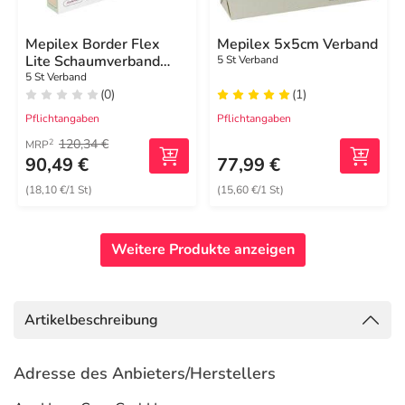
Mepilex Border Flex
Mepilex 5x5cm Verband
Lite Schaumverband
5 St Verband
10x10 cm
5 St Verband
(0)
(1)
Pflichtangaben
Pflichtangaben
120,34 €
2
MRP
90,49 €
77,99 €
(18,10 €/1 St)
(15,60 €/1 St)
Weitere Produkte anzeigen
Artikelbeschreibung
Adresse des Anbieters/Herstellers