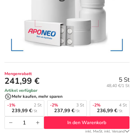
Geschenkideen
Fragen und Antworten
5% Extra Cash
Diabetes
Aktuelle Coupons
Kontakt
Avene & Ducray Deals
Körperpflege & Kosmetik
7
Ratgeber
Eucerin Deals
Liebe & Erotik
Summer SALE
Beliebte Beiträge
Evolsin Deals
Mutter & Kind
Reiseapotheke
Mengenrabatt
241,99 €
5 St
E-Rezept einlösen
Frontline & Frontpro Deals
Nahrungsergänzung
Insektenschutz
Grundpreis:
48,40 €/1 St
Artikel verfügbar
Mehr kaufen, mehr sparen
E-Rezept App
Nattermann Deals
Natur & Homöopathie
Sonnenpflege
-1%
2 St
-2%
3 St
-2%
4 St
239,99 €
237,99 €
236,99 €
/ St
/ St
/ St
R(h)ein Nutrition Deals
Sanitätshaus
Sommerpflege für Haar und Kopfhaut
In den Warenkorb
inkl. MwSt. inkl. Versand