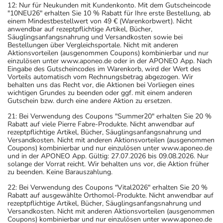
12: Nur für Neukunden mit Kundenkonto. Mit dem Gutscheincode
"10NEU26" erhalten Sie 10 % Rabatt für Ihre erste Bestellung, ab
einem Mindestbestellwert von 49 € (Warenkorbwert). Nicht
anwendbar auf rezeptpflichtige Artikel, Bücher,
Säuglingsanfangsnahrung und Versandkosten sowie bei
Bestellungen über Vergleichsportale. Nicht mit anderen
Aktionsvorteilen (ausgenommen Coupons) kombinierbar und nur
einzulösen unter www.aponeo.de oder in der APONEO App. Nach
Eingabe des Gutscheincodes im Warenkorb, wird der Wert des
Vorteils automatisch vom Rechnungsbetrag abgezogen. Wir
behalten uns das Recht vor, die Aktionen bei Vorliegen eines
wichtigen Grundes zu beenden oder ggf. mit einem anderen
Gutschein bzw. durch eine andere Aktion zu ersetzen.
21: Bei Verwendung des Coupons "Summer20" erhalten Sie 20 %
Rabatt auf viele Pierre Fabre-Produkte. Nicht anwendbar auf
rezeptpflichtige Artikel, Bücher, Säuglingsanfangsnahrung und
Versandkosten. Nicht mit anderen Aktionsvorteilen (ausgenommen
Coupons) kombinierbar und nur einzulösen unter www.aponeo.de
und in der APONEO App. Gültig: 27.07.2026 bis 09.08.2026. Nur
solange der Vorrat reicht. Wir behalten uns vor, die Aktion früher
zu beenden. Keine Barauszahlung.
22: Bei Verwendung des Coupons "Vital2026" erhalten Sie 20 %
Rabatt auf ausgewählte Orthomol-Produkte. Nicht anwendbar auf
rezeptpflichtige Artikel, Bücher, Säuglingsanfangsnahrung und
Versandkosten. Nicht mit anderen Aktionsvorteilen (ausgenommen
Coupons) kombinierbar und nur einzulösen unter www.aponeo.de