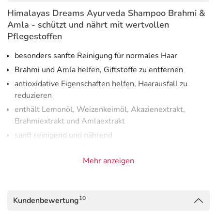
Himalayas Dreams Ayurveda Shampoo Brahmi &
Amla - schützt und nährt mit wertvollen
Pflegestoffen
besonders sanfte Reinigung für normales Haar
Brahmi und Amla helfen, Giftstoffe zu entfernen
antioxidative Eigenschaften helfen, Haarausfall zu
reduzieren
enthält Lemonöl, Weizenkeimöl, Akazienextrakt,
Brahmiextrakt und Amlaextrakt
sanft reinigend und nährend
mit antioxidativem Schutz
Mehr anzeigen
fördert gesundes Haarwachstum
kühlend gegen Haarausfall und Ergrauen
frei von Tierversuchen
10
Kundenbewertung
vegan