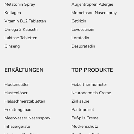
Melatonin Spray
Augentropfen Allergie
Kollagen
Mometason Nasenspray
Vitamin B12 Tabletten
Cetirizin
Omega 3 Kapseln
Levocetirizin
Laktase Tabletten
Loratadin
Ginseng
Desloratadin
ERKÄLTUNGEN
TOP PRODUKTE
Hustenstiller
Fieberthermometer
Hustenlöser
Neurodermitis Creme
Halsschmerztabletten
Zinksalbe
Erkältungsbad
Pantoprazol
Meerwasser Nasenspray
Fußpilz Creme
Inhaliergeräte
Mückenschutz