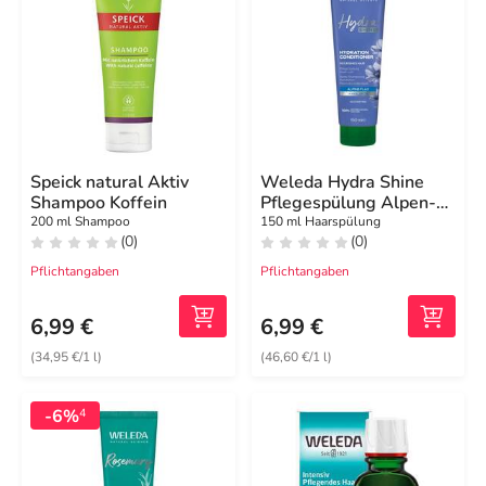
Speick natural Aktiv
Weleda Hydra Shine
Shampoo Koffein
Pflegespülung Alpen-
Lein
200 ml Shampoo
150 ml Haarspülung
(0)
(0)
Pflichtangaben
Pflichtangaben
6,99 €
6,99 €
(34,95 €/1 l)
(46,60 €/1 l)
-6%
4