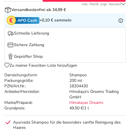
Refluthin, Lasea & Carmenthin Deals
Sport & Fitness
Täglich gut versorgt
inkl. MwSt. zzgl. Versand
Versandkostenfrei ab 34,99 €
Salus Deals
Tierapotheke
+0,10 €
sammeln
APO Cash
Schnelle Lieferung
Vitamine & Mineralstoffe
Sichere Zahlung
Marken
Geprüfter Shop
Zu meiner Favoriten-Liste hinzufügen
Darreichungsform:
Shampoo
Packungsgröße:
200 ml
PZN/Art.Nr.:
18204430
Anbieter/Hersteller:
Himalaya's Dreams Trading
GmbH
Marke/Präparat:
Himalayas Dreams
Grundpreis:
49,50 €/1 l
Ayurveda Shampoo für die besonders sanfte Reinigung des
Haares