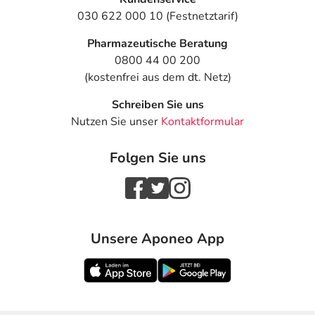
Himalaya's Dreams Trading GmbH
030 622 000 10 (Festnetztarif)
Am Kinsingwald 3
94121 Salzweg
Pharmazeutische Beratung
0800 44 00 200
Angaben gem. EU-Produktsicherheitsverordnung (GPSR)
(kostenfrei aus dem dt. Netz)
anzeigen
Schreiben Sie uns
Nutzen Sie unser
Kontaktformular
Folgen Sie uns
Unsere Aponeo App