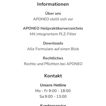
Informationen
Das Shampoo eignet sich bei langsam nachwachsendem
Haar, Haarausfall oder Ergrauen.
Über uns
APONEO stellt sich vor
Tipp:
Für noch mehr Glanz verwenden Sie einfach
zusätzlich den Himalayas Dreams Ayurveda Herbs
APONEO Heilpraktikerverzeichnis
Conditioner.
Mit integriertem PLZ-Filter
Inhaltsstoffe
Downloads
Alle Formulare auf einen Blick
Aqua, Coco-Glucoside, Lauryl Glucoside, Cocamidopropyl
Betaine, Glycerin, Glyceryl Stearate Se, Coco-Caprylate,
Rechtliches
Citrus Limon Peel Oil, Limonene*, Sodium Benzoate,
Rechte und Pflichten bei APONEO
Triticum Vulgare Germ Oil, Citric Acid, Acacia Concinna
Fruit Extract, Bacopa Monnieri Leaf Extract, Emblica Offi
Kontakt
cinalis Fruit Extract, Potassium Sorbate, Citral*
Unsere Hotline
* aus kontrolliert biologischem Anbau
Mo - Fr 9:00 - 18:00
Sa 9:00 - 13:00
Adresse des Anbieters/Herstellers
Kundenservice