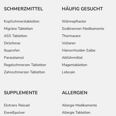
SCHMERZMITTEL
HÄUFIG GESUCHT
Kopfschmerztabletten
Wärmepflaster
Migräne Tabletten
Sodbrennen Medikamente
ASS Tabletten
Thermacare
Diclofenac
Voltaren
Ibuprofen
Hämorrhoiden Salbe
Paracetamol
Abführmittel
Regelschmerzen Tabletten
Magentabletten
Zahnschmerzen Tabletten
Lidocain
SUPPLEMENTE
ALLERGIEN
Elotrans Reload
Allergie Medikamente
Eiweißpulver
Allergie Tabletten