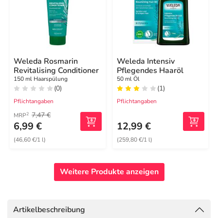
Weleda Rosmarin
Weleda Intensiv
Revitalising Conditioner
Pflegendes Haaröl
150 ml Haarspülung
50 ml Öl
(0)
(1)
Pflichtangaben
Pflichtangaben
7,47 €
2
MRP
6,99 €
12,99 €
(46,60 €/1 l)
(259,80 €/1 l)
Weitere Produkte anzeigen
Artikelbeschreibung