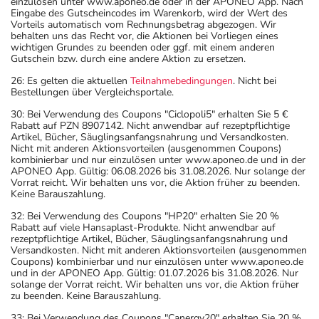
einzulösen unter www.aponeo.de oder in der APONEO App. Nach
Eingabe des Gutscheincodes im Warenkorb, wird der Wert des
Vorteils automatisch vom Rechnungsbetrag abgezogen. Wir
behalten uns das Recht vor, die Aktionen bei Vorliegen eines
wichtigen Grundes zu beenden oder ggf. mit einem anderen
Gutschein bzw. durch eine andere Aktion zu ersetzen.
26: Es gelten die aktuellen
Teilnahmebedingungen
. Nicht bei
Bestellungen über Vergleichsportale.
30: Bei Verwendung des Coupons "Ciclopoli5" erhalten Sie 5 €
Rabatt auf PZN 8907142. Nicht anwendbar auf rezeptpflichtige
Artikel, Bücher, Säuglingsanfangsnahrung und Versandkosten.
Nicht mit anderen Aktionsvorteilen (ausgenommen Coupons)
kombinierbar und nur einzulösen unter www.aponeo.de und in der
APONEO App. Gültig: 06.08.2026 bis 31.08.2026. Nur solange der
Vorrat reicht. Wir behalten uns vor, die Aktion früher zu beenden.
Keine Barauszahlung.
32: Bei Verwendung des Coupons "HP20" erhalten Sie 20 %
Rabatt auf viele Hansaplast-Produkte. Nicht anwendbar auf
rezeptpflichtige Artikel, Bücher, Säuglingsanfangsnahrung und
Versandkosten. Nicht mit anderen Aktionsvorteilen (ausgenommen
Coupons) kombinierbar und nur einzulösen unter www.aponeo.de
und in der APONEO App. Gültig: 01.07.2026 bis 31.08.2026. Nur
solange der Vorrat reicht. Wir behalten uns vor, die Aktion früher
zu beenden. Keine Barauszahlung.
33: Bei Verwendung des Coupons "Canergy20" erhalten Sie 20 %