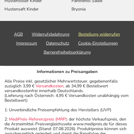
Hustenstiller Kinder
Panthenol Salbe
Hustensaft Kinder
Bryonia
AGB
Widerrufsbelehrung
Bestellung widerrufen
Impressum
Datenschutz
Cookie-Einstellungen
Barrierefreiheitserklärung
Informationen zu Preisangaben
Alle Preise inkl. gesetzlicher Mehrwertsteuer, gegebenenfalls
zuzüglich 3,99 €
Versandkosten
, ab 34,99 € Bestellwert
versandkostenfrei innerhalb Deutschlands.
(Lieferung nach Österreich: 4,95 € Versandkosten unabhängig vom
Bestellwert)
1: Unverbindliche Preisempfehlung des Herstellers (UVP)
2:
MediPreis-Referenzpreis (MRP)
: der höchste Verkaufspreis, den
die Arzneimittel-Preisvergleichsseite www.medipreis.de für dieses
Produkt ausweist (Stand: 07.08.2026). Produktpreise können sich
zwischenzeitlich geändert und damit die Rangfolge der