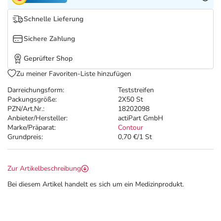
Refluthin, Lasea & Carmenthin Deals
Sport & Fitness
Täglich gut versorgt
Schnelle Lieferung
Salus Deals
Tierapotheke
Sichere Zahlung
Vitamine & Mineralstoffe
Geprüfter Shop
Zu meiner Favoriten-Liste hinzufügen
Marken
Darreichungsform:
Teststreifen
Packungsgröße:
2X50 St
PZN/Art.Nr.:
18202098
Anbieter/Hersteller:
actiPart GmbH
Marke/Präparat:
Contour
Grundpreis:
0,70 €/1 St
Zur Artikelbeschreibung
Bei diesem Artikel handelt es sich um ein Medizinprodukt.