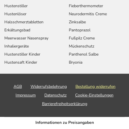
Hustenstiller
Fieberthermometer
Hustenlöser
Neurodermitis Creme
Halsschmerztabletten
Zinksalbe
Erkältungsbad
Pantoprazol
Meerwasser Nasenspray
Fußpilz Creme
Inhaliergeräte
Mückenschutz
Hustenstiller Kinder
Panthenol Salbe
Hustensaft Kinder
Bryonia
AGB
Widerrufsbelehrung
Bestellung widerrufen
Impressum
Datenschutz
Cookie-Einstellungen
Barrierefreiheitserklärung
Informationen zu Preisangaben