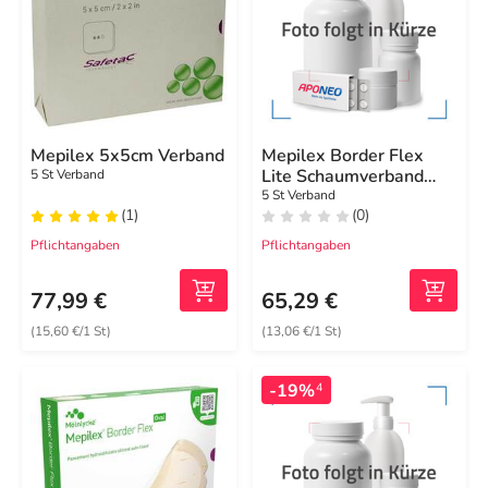
Mepilex 5x5cm Verband
Mepilex Border Flex
Lite Schaumverband
5 St Verband
5x12,5 cm
5 St Verband
(1)
(0)
Pflichtangaben
Pflichtangaben
77,99 €
65,29 €
(15,60 €/1 St)
(13,06 €/1 St)
-19%
4