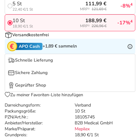
Refluthin, Lasea & Carmenthin Deals
Sport & Fitness
Täglich gut versorgt
111,99 €
5 St
4
-8%
MRP²
121,69 €
22,40 €/1 St
Salus Deals
Tierapotheke
188,99 €
10 St
4
-17%
MRP²
226,96 €
18,90 €/1 St
Versandkostenfrei
Vitamine & Mineralstoffe
+1,89 €
sammeln
APO Cash
Marken
Schnelle Lieferung
Sichere Zahlung
Geprüfter Shop
Zu meiner Favoriten-Liste hinzufügen
Darreichungsform:
Verband
Packungsgröße:
10 St
PZN/Art.Nr.:
18105745
Anbieter/Hersteller:
B2B Medical GmbH
Marke/Präparat:
Mepilex
Grundpreis:
18,90 €/1 St