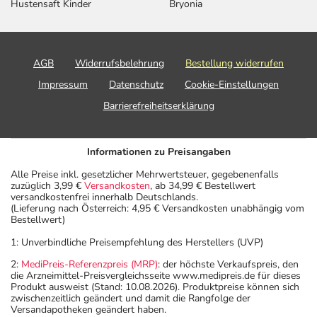
Hustensaft Kinder
Bryonia
AGB
Widerrufsbelehrung
Bestellung widerrufen
Impressum
Datenschutz
Cookie-Einstellungen
Barrierefreiheitserklärung
Informationen zu Preisangaben
Alle Preise inkl. gesetzlicher Mehrwertsteuer, gegebenenfalls
zuzüglich 3,99 €
Versandkosten
, ab 34,99 € Bestellwert
versandkostenfrei innerhalb Deutschlands.
(Lieferung nach Österreich: 4,95 € Versandkosten unabhängig vom
Bestellwert)
1: Unverbindliche Preisempfehlung des Herstellers (UVP)
2:
MediPreis-Referenzpreis (MRP)
: der höchste Verkaufspreis, den
die Arzneimittel-Preisvergleichsseite www.medipreis.de für dieses
Produkt ausweist (Stand: 10.08.2026). Produktpreise können sich
zwischenzeitlich geändert und damit die Rangfolge der
Versandapotheken geändert haben.