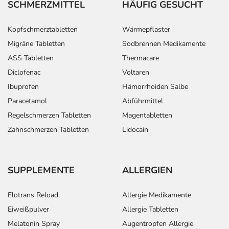
SCHMERZMITTEL
HÄUFIG GESUCHT
Kopfschmerztabletten
Wärmepflaster
Migräne Tabletten
Sodbrennen Medikamente
ASS Tabletten
Thermacare
Diclofenac
Voltaren
Ibuprofen
Hämorrhoiden Salbe
Paracetamol
Abführmittel
Regelschmerzen Tabletten
Magentabletten
Zahnschmerzen Tabletten
Lidocain
SUPPLEMENTE
ALLERGIEN
Elotrans Reload
Allergie Medikamente
Eiweißpulver
Allergie Tabletten
Melatonin Spray
Augentropfen Allergie