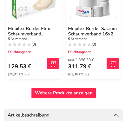
Mepilex Border Flex
Mepilex Border Sacrum
Schaumverband
Schaumverband 16x20
haft.7,8x10 cm oval
cm steril
5 St Verband
5 St Verband
(0)
(0)
Pflichtangaben
Pflichtangaben
386,30 €
2
MRP
129,53 €
311,79 €
(25,91 €/1 St)
(62,36 €/1 St)
Weitere Produkte anzeigen
Artikelbeschreibung