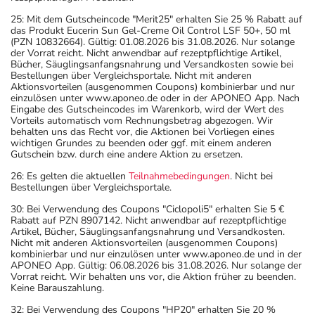
25: Mit dem Gutscheincode "Merit25" erhalten Sie 25 % Rabatt auf
das Produkt Eucerin Sun Gel-Creme Oil Control LSF 50+, 50 ml
(PZN 10832664). Gültig: 01.08.2026 bis 31.08.2026. Nur solange
der Vorrat reicht. Nicht anwendbar auf rezeptpflichtige Artikel,
Bücher, Säuglingsanfangsnahrung und Versandkosten sowie bei
Bestellungen über Vergleichsportale. Nicht mit anderen
Aktionsvorteilen (ausgenommen Coupons) kombinierbar und nur
einzulösen unter www.aponeo.de oder in der APONEO App. Nach
Eingabe des Gutscheincodes im Warenkorb, wird der Wert des
Vorteils automatisch vom Rechnungsbetrag abgezogen. Wir
behalten uns das Recht vor, die Aktionen bei Vorliegen eines
wichtigen Grundes zu beenden oder ggf. mit einem anderen
Gutschein bzw. durch eine andere Aktion zu ersetzen.
26: Es gelten die aktuellen
Teilnahmebedingungen
. Nicht bei
Bestellungen über Vergleichsportale.
30: Bei Verwendung des Coupons "Ciclopoli5" erhalten Sie 5 €
Rabatt auf PZN 8907142. Nicht anwendbar auf rezeptpflichtige
Artikel, Bücher, Säuglingsanfangsnahrung und Versandkosten.
Nicht mit anderen Aktionsvorteilen (ausgenommen Coupons)
kombinierbar und nur einzulösen unter www.aponeo.de und in der
APONEO App. Gültig: 06.08.2026 bis 31.08.2026. Nur solange der
Vorrat reicht. Wir behalten uns vor, die Aktion früher zu beenden.
Keine Barauszahlung.
32: Bei Verwendung des Coupons "HP20" erhalten Sie 20 %