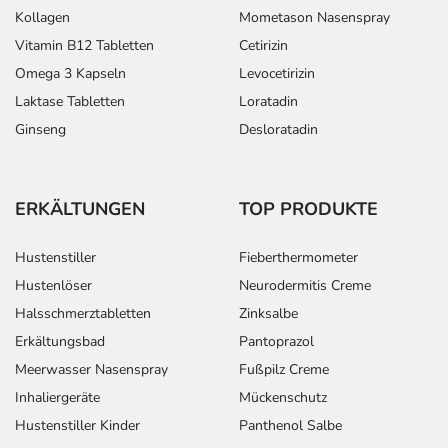
Kollagen
Mometason Nasenspray
Vitamin B12 Tabletten
Cetirizin
Omega 3 Kapseln
Levocetirizin
Laktase Tabletten
Loratadin
Ginseng
Desloratadin
ERKÄLTUNGEN
TOP PRODUKTE
Hustenstiller
Fieberthermometer
Hustenlöser
Neurodermitis Creme
Halsschmerztabletten
Zinksalbe
Erkältungsbad
Pantoprazol
Meerwasser Nasenspray
Fußpilz Creme
Inhaliergeräte
Mückenschutz
Hustenstiller Kinder
Panthenol Salbe