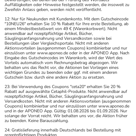
Auffälligkeiten oder Hinweise festgestellt werden, die insoweit zu
Zweifeln Anlass geben, werden nicht veröffentlicht.
12: Nur für Neukunden mit Kundenkonto. Mit dem Gutscheincode
"10NEU26" erhalten Sie 10 % Rabatt für Ihre erste Bestellung, ab
einem Mindestbestellwert von 49 € (Warenkorbwert). Nicht
anwendbar auf rezeptpflichtige Artikel, Bücher,
Säuglingsanfangsnahrung und Versandkosten sowie bei
Bestellungen über Vergleichsportale. Nicht mit anderen
Aktionsvorteilen (ausgenommen Coupons) kombinierbar und nur
einzulösen unter www.aponeo.de oder in der APONEO App. Nach
Eingabe des Gutscheincodes im Warenkorb, wird der Wert des
Vorteils automatisch vom Rechnungsbetrag abgezogen. Wir
behalten uns das Recht vor, die Aktionen bei Vorliegen eines
wichtigen Grundes zu beenden oder ggf. mit einem anderen
Gutschein bzw. durch eine andere Aktion zu ersetzen.
23: Bei Verwendung des Coupons "ceta20" erhalten Sie 20 %
Rabatt auf ausgewählte Cetaphil-Produkte. Nicht anwendbar auf
rezeptpflichtige Artikel, Bücher, Säuglingsanfangsnahrung und
Versandkosten. Nicht mit anderen Aktionsvorteilen (ausgenommen
Coupons) kombinierbar und nur einzulösen unter www.aponeo.de
und in der APONEO App. Gültig: 01.08.2026 bis 01.09.2026. Nur
solange der Vorrat reicht. Wir behalten uns vor, die Aktion früher
zu beenden. Keine Barauszahlung.
24: Gratislieferung innerhalb Deutschlands bei Bestellung mit
rezeptpflichtigen Produkten.