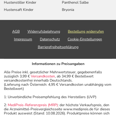
Hustenstiller Kinder
Panthenol Salbe
Hustensaft Kinder
Bryonia
AGB
Widerrufsbelehrung
Bestellung widerrufen
Impressum
Datenschutz
Cookie-Einstellungen
Barrierefreiheitserklärung
Informationen zu Preisangaben
Alle Preise inkl. gesetzlicher Mehrwertsteuer, gegebenenfalls
zuzüglich 3,99 €
Versandkosten
, ab 34,99 € Bestellwert
versandkostenfrei innerhalb Deutschlands.
(Lieferung nach Österreich: 4,95 € Versandkosten unabhängig vom
Bestellwert)
1: Unverbindliche Preisempfehlung des Herstellers (UVP)
2:
MediPreis-Referenzpreis (MRP)
: der höchste Verkaufspreis, den
die Arzneimittel-Preisvergleichsseite www.medipreis.de für dieses
Produkt ausweist (Stand: 10.08.2026). Produktpreise können sich