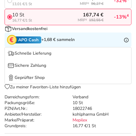
Refluthin, Lasea & Carmenthin Deals
Sport & Fitness
Sommerpflege für Haar und Kopfhaut
-32%
MRP²
96,27 €
13,01 €/1 St
167,74 €
10 St
4
-13%
Salus Deals
Tierapotheke
Täglich gut versorgt
MRP²
192,55 €
16,77 €/1 St
Versandkostenfrei
Vitamine & Mineralstoffe
+1,68 €
sammeln
APO Cash
Marken
Schnelle Lieferung
Sichere Zahlung
Geprüfter Shop
Zu meiner Favoriten-Liste hinzufügen
Darreichungsform:
Verband
Packungsgröße:
10 St
PZN/Art.Nr.:
18022746
Anbieter/Hersteller:
kohlpharma GmbH
Marke/Präparat:
Mepilex
Grundpreis:
16,77 €/1 St