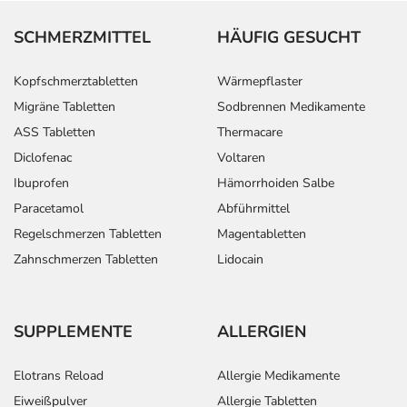
SCHMERZMITTEL
HÄUFIG GESUCHT
Kopfschmerztabletten
Wärmepflaster
Migräne Tabletten
Sodbrennen Medikamente
ASS Tabletten
Thermacare
Diclofenac
Voltaren
Ibuprofen
Hämorrhoiden Salbe
Paracetamol
Abführmittel
Regelschmerzen Tabletten
Magentabletten
Zahnschmerzen Tabletten
Lidocain
SUPPLEMENTE
ALLERGIEN
Elotrans Reload
Allergie Medikamente
Eiweißpulver
Allergie Tabletten