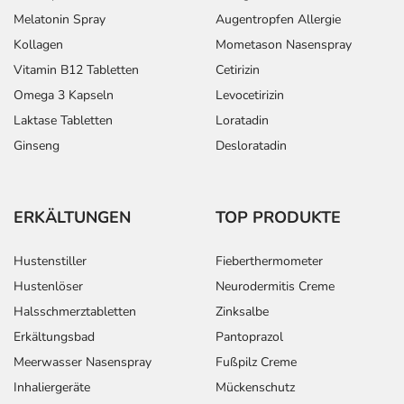
Melatonin Spray
Augentropfen Allergie
Kollagen
Mometason Nasenspray
Vitamin B12 Tabletten
Cetirizin
Omega 3 Kapseln
Levocetirizin
Laktase Tabletten
Loratadin
Ginseng
Desloratadin
ERKÄLTUNGEN
TOP PRODUKTE
Hustenstiller
Fieberthermometer
Hustenlöser
Neurodermitis Creme
Halsschmerztabletten
Zinksalbe
Erkältungsbad
Pantoprazol
Meerwasser Nasenspray
Fußpilz Creme
Inhaliergeräte
Mückenschutz