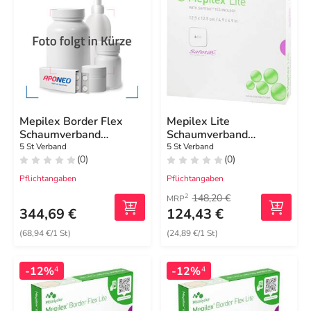
Mepilex Border Flex
Mepilex Lite
Schaumverband
Schaumverband
haft.15x19 cm oval
12,5x12,5cm steril
5 St Verband
5 St Verband
(0)
(0)
Pflichtangaben
Pflichtangaben
148,20 €
2
MRP
344,69 €
124,43 €
(68,94 €/1 St)
(24,89 €/1 St)
-12%
-12%
4
4