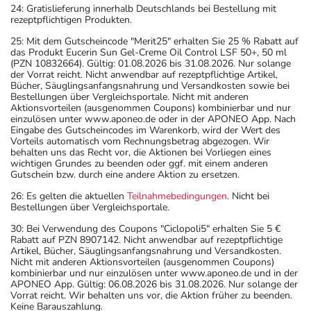
24: Gratislieferung innerhalb Deutschlands bei Bestellung mit
rezeptpflichtigen Produkten.
25: Mit dem Gutscheincode "Merit25" erhalten Sie 25 % Rabatt auf
das Produkt Eucerin Sun Gel-Creme Oil Control LSF 50+, 50 ml
(PZN 10832664). Gültig: 01.08.2026 bis 31.08.2026. Nur solange
der Vorrat reicht. Nicht anwendbar auf rezeptpflichtige Artikel,
Bücher, Säuglingsanfangsnahrung und Versandkosten sowie bei
Bestellungen über Vergleichsportale. Nicht mit anderen
Aktionsvorteilen (ausgenommen Coupons) kombinierbar und nur
einzulösen unter www.aponeo.de oder in der APONEO App. Nach
Eingabe des Gutscheincodes im Warenkorb, wird der Wert des
Vorteils automatisch vom Rechnungsbetrag abgezogen. Wir
behalten uns das Recht vor, die Aktionen bei Vorliegen eines
wichtigen Grundes zu beenden oder ggf. mit einem anderen
Gutschein bzw. durch eine andere Aktion zu ersetzen.
26: Es gelten die aktuellen
Teilnahmebedingungen
. Nicht bei
Bestellungen über Vergleichsportale.
30: Bei Verwendung des Coupons "Ciclopoli5" erhalten Sie 5 €
Rabatt auf PZN 8907142. Nicht anwendbar auf rezeptpflichtige
Artikel, Bücher, Säuglingsanfangsnahrung und Versandkosten.
Nicht mit anderen Aktionsvorteilen (ausgenommen Coupons)
kombinierbar und nur einzulösen unter www.aponeo.de und in der
APONEO App. Gültig: 06.08.2026 bis 31.08.2026. Nur solange der
Vorrat reicht. Wir behalten uns vor, die Aktion früher zu beenden.
Keine Barauszahlung.