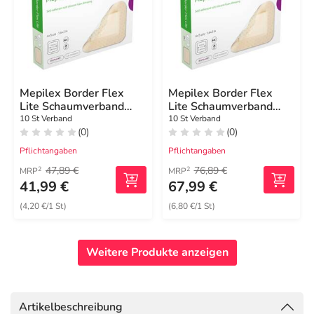
Mepilex Border Flex
Mepilex Border Flex
Lite Schaumverband
Lite Schaumverband
4x5 cm
4x5 cm
10 St Verband
10 St Verband
(0)
(0)
Pflichtangaben
Pflichtangaben
47,89 €
76,89 €
2
2
MRP
MRP
41,99 €
67,99 €
(4,20 €/1 St)
(6,80 €/1 St)
Weitere Produkte anzeigen
Artikelbeschreibung