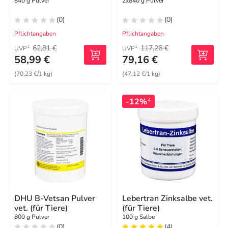
840 g Pulver
2x840 g Pulver
(0)
(0)
Pflichtangaben
Pflichtangaben
62,81 €
117,26 €
1
1
UVP
UVP
58,99 €
79,16 €
(70,23 €/1 kg)
(47,12 €/1 kg)
-12%
4
DHU B-Vetsan Pulver
Lebertran Zinksalbe vet.
vet. (für Tiere)
(für Tiere)
800 g Pulver
100 g Salbe
(0)
(4)