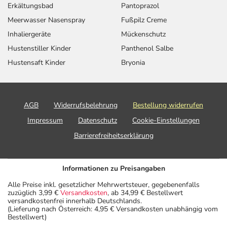
Erkältungsbad
Pantoprazol
Meerwasser Nasenspray
Fußpilz Creme
Inhaliergeräte
Mückenschutz
Hustenstiller Kinder
Panthenol Salbe
Hustensaft Kinder
Bryonia
AGB
Widerrufsbelehrung
Bestellung widerrufen
Impressum
Datenschutz
Cookie-Einstellungen
Barrierefreiheitserklärung
Informationen zu Preisangaben
Alle Preise inkl. gesetzlicher Mehrwertsteuer, gegebenenfalls
zuzüglich 3,99 €
Versandkosten
, ab 34,99 € Bestellwert
versandkostenfrei innerhalb Deutschlands.
(Lieferung nach Österreich: 4,95 € Versandkosten unabhängig vom
Bestellwert)