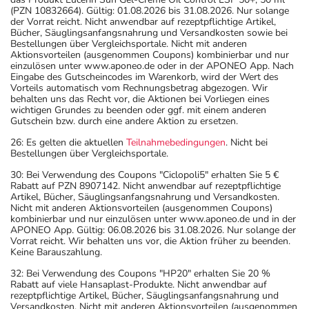
(PZN 10832664). Gültig: 01.08.2026 bis 31.08.2026. Nur solange
der Vorrat reicht. Nicht anwendbar auf rezeptpflichtige Artikel,
Bücher, Säuglingsanfangsnahrung und Versandkosten sowie bei
Bestellungen über Vergleichsportale. Nicht mit anderen
Aktionsvorteilen (ausgenommen Coupons) kombinierbar und nur
einzulösen unter www.aponeo.de oder in der APONEO App. Nach
Eingabe des Gutscheincodes im Warenkorb, wird der Wert des
Vorteils automatisch vom Rechnungsbetrag abgezogen. Wir
behalten uns das Recht vor, die Aktionen bei Vorliegen eines
wichtigen Grundes zu beenden oder ggf. mit einem anderen
Gutschein bzw. durch eine andere Aktion zu ersetzen.
26: Es gelten die aktuellen
Teilnahmebedingungen
. Nicht bei
Bestellungen über Vergleichsportale.
30: Bei Verwendung des Coupons "Ciclopoli5" erhalten Sie 5 €
Rabatt auf PZN 8907142. Nicht anwendbar auf rezeptpflichtige
Artikel, Bücher, Säuglingsanfangsnahrung und Versandkosten.
Nicht mit anderen Aktionsvorteilen (ausgenommen Coupons)
kombinierbar und nur einzulösen unter www.aponeo.de und in der
APONEO App. Gültig: 06.08.2026 bis 31.08.2026. Nur solange der
Vorrat reicht. Wir behalten uns vor, die Aktion früher zu beenden.
Keine Barauszahlung.
32: Bei Verwendung des Coupons "HP20" erhalten Sie 20 %
Rabatt auf viele Hansaplast-Produkte. Nicht anwendbar auf
rezeptpflichtige Artikel, Bücher, Säuglingsanfangsnahrung und
Versandkosten. Nicht mit anderen Aktionsvorteilen (ausgenommen