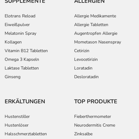
SUPPLEMENTE
ALLERGIEN
Elotrans Reload
Allergie Medikamente
Eiweißpulver
Allergie Tabletten
Melatonin Spray
Augentropfen Allergie
Kollagen
Mometason Nasenspray
Vitamin B12 Tabletten
Cetirizin
Omega 3 Kapseln
Levocetirizin
Laktase Tabletten
Loratadin
Ginseng
Desloratadin
ERKÄLTUNGEN
TOP PRODUKTE
Hustenstiller
Fieberthermometer
Hustenlöser
Neurodermitis Creme
Halsschmerztabletten
Zinksalbe