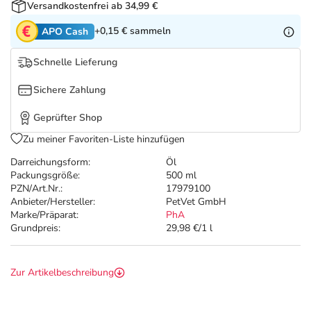
Refluthin, Lasea & Carmenthin Deals
Sport & Fitness
Täglich gut versorgt
Versandkostenfrei ab 34,99 €
+0,15 €
sammeln
APO Cash
Salus Deals
Tierapotheke
Schnelle Lieferung
Vitamine & Mineralstoffe
Sichere Zahlung
Geprüfter Shop
Marken
Zu meiner Favoriten-Liste hinzufügen
Darreichungsform:
Öl
Packungsgröße:
500 ml
PZN/Art.Nr.:
17979100
Anbieter/Hersteller:
PetVet GmbH
Marke/Präparat:
PhA
Grundpreis:
29,98 €/1 l
Zur Artikelbeschreibung