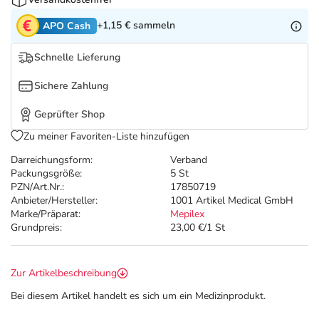
Refluthin, Lasea & Carmenthin Deals
Sport & Fitness
Täglich gut versorgt
+1,15 €
sammeln
APO Cash
Salus Deals
Tierapotheke
Schnelle Lieferung
Vitamine & Mineralstoffe
Sichere Zahlung
Geprüfter Shop
Marken
Zu meiner Favoriten-Liste hinzufügen
Darreichungsform:
Verband
Packungsgröße:
5 St
PZN/Art.Nr.:
17850719
Anbieter/Hersteller:
1001 Artikel Medical GmbH
Marke/Präparat:
Mepilex
Grundpreis:
23,00 €/1 St
Zur Artikelbeschreibung
Bei diesem Artikel handelt es sich um ein Medizinprodukt.