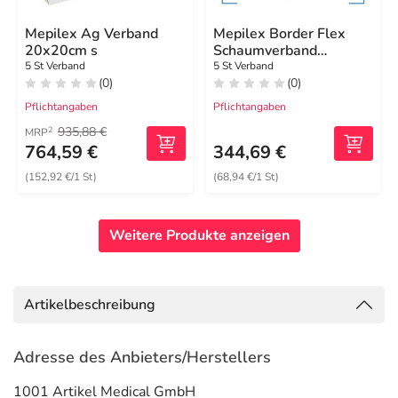
Mepilex Ag Verband
Mepilex Border Flex
20x20cm s
Schaumverband
haft.15x19 cm oval
5 St Verband
5 St Verband
(0)
(0)
Pflichtangaben
Pflichtangaben
935,88 €
2
MRP
764,59 €
344,69 €
(152,92 €/1 St)
(68,94 €/1 St)
Weitere Produkte anzeigen
Artikelbeschreibung
Adresse des Anbieters/Herstellers
1001 Artikel Medical GmbH