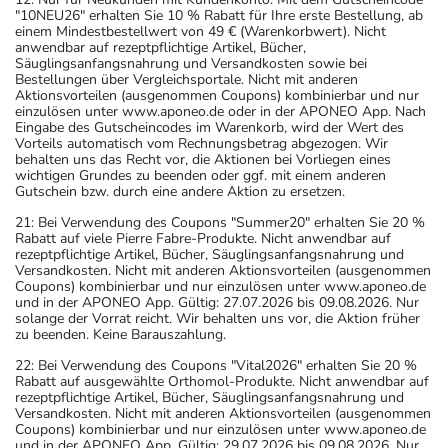
"10NEU26" erhalten Sie 10 % Rabatt für Ihre erste Bestellung, ab
einem Mindestbestellwert von 49 € (Warenkorbwert). Nicht
anwendbar auf rezeptpflichtige Artikel, Bücher,
Säuglingsanfangsnahrung und Versandkosten sowie bei
Bestellungen über Vergleichsportale. Nicht mit anderen
Aktionsvorteilen (ausgenommen Coupons) kombinierbar und nur
einzulösen unter www.aponeo.de oder in der APONEO App. Nach
Eingabe des Gutscheincodes im Warenkorb, wird der Wert des
Vorteils automatisch vom Rechnungsbetrag abgezogen. Wir
behalten uns das Recht vor, die Aktionen bei Vorliegen eines
wichtigen Grundes zu beenden oder ggf. mit einem anderen
Gutschein bzw. durch eine andere Aktion zu ersetzen.
21: Bei Verwendung des Coupons "Summer20" erhalten Sie 20 %
Rabatt auf viele Pierre Fabre-Produkte. Nicht anwendbar auf
rezeptpflichtige Artikel, Bücher, Säuglingsanfangsnahrung und
Versandkosten. Nicht mit anderen Aktionsvorteilen (ausgenommen
Coupons) kombinierbar und nur einzulösen unter www.aponeo.de
und in der APONEO App. Gültig: 27.07.2026 bis 09.08.2026. Nur
solange der Vorrat reicht. Wir behalten uns vor, die Aktion früher
zu beenden. Keine Barauszahlung.
22: Bei Verwendung des Coupons "Vital2026" erhalten Sie 20 %
Rabatt auf ausgewählte Orthomol-Produkte. Nicht anwendbar auf
rezeptpflichtige Artikel, Bücher, Säuglingsanfangsnahrung und
Versandkosten. Nicht mit anderen Aktionsvorteilen (ausgenommen
Coupons) kombinierbar und nur einzulösen unter www.aponeo.de
und in der APONEO App. Gültig: 29.07.2026 bis 09.08.2026. Nur