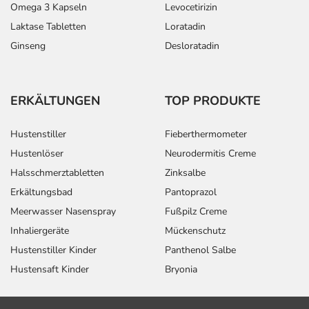
Omega 3 Kapseln
Levocetirizin
Laktase Tabletten
Loratadin
Ginseng
Desloratadin
ERKÄLTUNGEN
TOP PRODUKTE
Hustenstiller
Fieberthermometer
Hustenlöser
Neurodermitis Creme
Halsschmerztabletten
Zinksalbe
Erkältungsbad
Pantoprazol
Meerwasser Nasenspray
Fußpilz Creme
Inhaliergeräte
Mückenschutz
Hustenstiller Kinder
Panthenol Salbe
Hustensaft Kinder
Bryonia