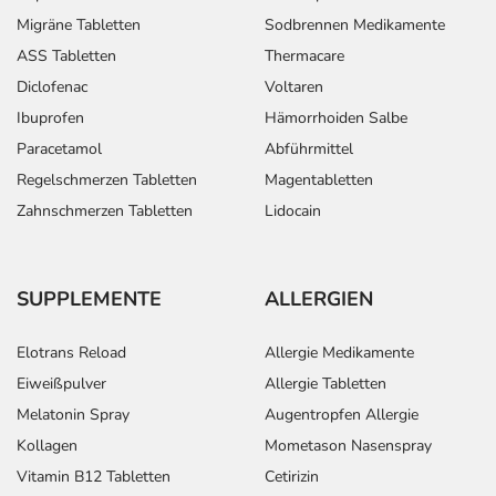
Migräne Tabletten
Sodbrennen Medikamente
ASS Tabletten
Thermacare
Diclofenac
Voltaren
Ibuprofen
Hämorrhoiden Salbe
Paracetamol
Abführmittel
Regelschmerzen Tabletten
Magentabletten
Zahnschmerzen Tabletten
Lidocain
SUPPLEMENTE
ALLERGIEN
Elotrans Reload
Allergie Medikamente
Eiweißpulver
Allergie Tabletten
Melatonin Spray
Augentropfen Allergie
Kollagen
Mometason Nasenspray
Vitamin B12 Tabletten
Cetirizin