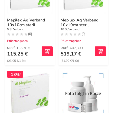
Mepilex Ag Verband
Mepilex Ag Verband
10x10cm steril
10x10cm steril
5 St Verband
10 St Verband
(0)
(0)
Pflichtangaben
Pflichtangaben
135,78 €
607,39 €
2
2
MRP
MRP
115,25 €
519,17 €
(23,05 €/1 St)
(51,92 €/1 St)
-18%
4