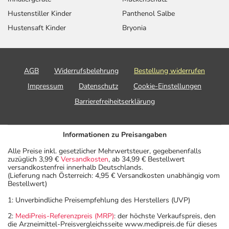
Hustenstiller Kinder
Panthenol Salbe
Hustensaft Kinder
Bryonia
AGB
Widerrufsbelehrung
Bestellung widerrufen
Impressum
Datenschutz
Cookie-Einstellungen
Barrierefreiheitserklärung
Informationen zu Preisangaben
Alle Preise inkl. gesetzlicher Mehrwertsteuer, gegebenenfalls
zuzüglich 3,99 €
Versandkosten
, ab 34,99 € Bestellwert
versandkostenfrei innerhalb Deutschlands.
(Lieferung nach Österreich: 4,95 € Versandkosten unabhängig vom
Bestellwert)
1: Unverbindliche Preisempfehlung des Herstellers (UVP)
2:
MediPreis-Referenzpreis (MRP)
: der höchste Verkaufspreis, den
die Arzneimittel-Preisvergleichsseite www.medipreis.de für dieses