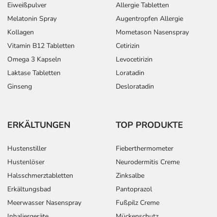
Eiweißpulver
Allergie Tabletten
Melatonin Spray
Augentropfen Allergie
Kollagen
Mometason Nasenspray
Vitamin B12 Tabletten
Cetirizin
Omega 3 Kapseln
Levocetirizin
Laktase Tabletten
Loratadin
Ginseng
Desloratadin
ERKÄLTUNGEN
TOP PRODUKTE
Hustenstiller
Fieberthermometer
Hustenlöser
Neurodermitis Creme
Halsschmerztabletten
Zinksalbe
Erkältungsbad
Pantoprazol
Meerwasser Nasenspray
Fußpilz Creme
Inhaliergeräte
Mückenschutz