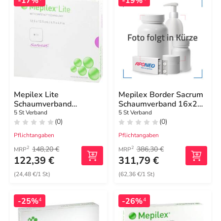
-17%
-19%
Mepilex Lite
Mepilex Border Sacrum
Schaumverband
Schaumverband 16x20
12,5x12,5cm steril
cm steril
5 St Verband
5 St Verband
(0)
(0)
Pflichtangaben
Pflichtangaben
148,20 €
386,30 €
2
2
MRP
MRP
122,39 €
311,79 €
(24,48 €/1 St)
(62,36 €/1 St)
-25%
-26%
4
4