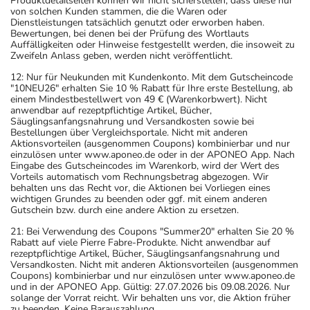
Produktdetailseiten können wir nicht sicherstellen, dass diese nur
von solchen Kunden stammen, die die Waren oder
Dienstleistungen tatsächlich genutzt oder erworben haben.
Bewertungen, bei denen bei der Prüfung des Wortlauts
Auffälligkeiten oder Hinweise festgestellt werden, die insoweit zu
Zweifeln Anlass geben, werden nicht veröffentlicht.
12: Nur für Neukunden mit Kundenkonto. Mit dem Gutscheincode
"10NEU26" erhalten Sie 10 % Rabatt für Ihre erste Bestellung, ab
einem Mindestbestellwert von 49 € (Warenkorbwert). Nicht
anwendbar auf rezeptpflichtige Artikel, Bücher,
Säuglingsanfangsnahrung und Versandkosten sowie bei
Bestellungen über Vergleichsportale. Nicht mit anderen
Aktionsvorteilen (ausgenommen Coupons) kombinierbar und nur
einzulösen unter www.aponeo.de oder in der APONEO App. Nach
Eingabe des Gutscheincodes im Warenkorb, wird der Wert des
Vorteils automatisch vom Rechnungsbetrag abgezogen. Wir
behalten uns das Recht vor, die Aktionen bei Vorliegen eines
wichtigen Grundes zu beenden oder ggf. mit einem anderen
Gutschein bzw. durch eine andere Aktion zu ersetzen.
21: Bei Verwendung des Coupons "Summer20" erhalten Sie 20 %
Rabatt auf viele Pierre Fabre-Produkte. Nicht anwendbar auf
rezeptpflichtige Artikel, Bücher, Säuglingsanfangsnahrung und
Versandkosten. Nicht mit anderen Aktionsvorteilen (ausgenommen
Coupons) kombinierbar und nur einzulösen unter www.aponeo.de
und in der APONEO App. Gültig: 27.07.2026 bis 09.08.2026. Nur
solange der Vorrat reicht. Wir behalten uns vor, die Aktion früher
zu beenden. Keine Barauszahlung.