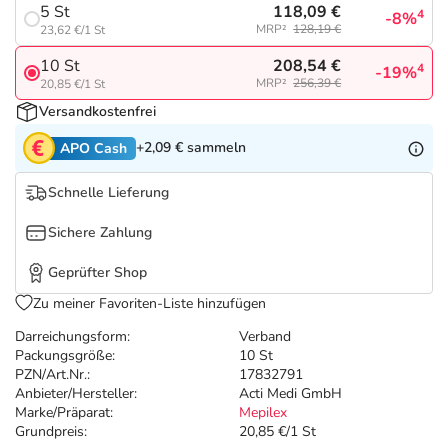
Refluthin, Lasea & Carmenthin Deals
Sport & Fitness
Täglich gut versorgt
118,09 €
5 St
4
-8%
MRP²
128,19 €
23,62 €/1 St
Salus Deals
Tierapotheke
208,54 €
10 St
4
-19%
MRP²
256,39 €
20,85 €/1 St
Versandkostenfrei
Vitamine & Mineralstoffe
+2,09 €
sammeln
APO Cash
Marken
Schnelle Lieferung
Sichere Zahlung
Geprüfter Shop
Zu meiner Favoriten-Liste hinzufügen
Darreichungsform:
Verband
Packungsgröße:
10 St
PZN/Art.Nr.:
17832791
Anbieter/Hersteller:
Acti Medi GmbH
Marke/Präparat:
Mepilex
Grundpreis:
20,85 €/1 St