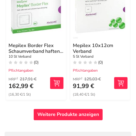
Mepilex Border Flex
Mepilex 10x12cm
Schaumverband haftend
Verband
7,5x7,5 cm
10 St Verband
5 St Verband
(0)
(0)
Pflichtangaben
Pflichtangaben
217,91 €
125,03 €
2
2
MRP
MRP
162,99 €
91,99 €
(16,30 €/1 St)
(18,40 €/1 St)
Weitere Produkte anzeigen