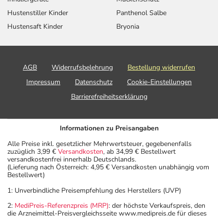
Hustenstiller Kinder
Panthenol Salbe
Hustensaft Kinder
Bryonia
AGB
Widerrufsbelehrung
Bestellung widerrufen
Impressum
Datenschutz
Cookie-Einstellungen
Barrierefreiheitserklärung
Informationen zu Preisangaben
Alle Preise inkl. gesetzlicher Mehrwertsteuer, gegebenenfalls
zuzüglich 3,99 €
Versandkosten
, ab 34,99 € Bestellwert
versandkostenfrei innerhalb Deutschlands.
(Lieferung nach Österreich: 4,95 € Versandkosten unabhängig vom
Bestellwert)
1: Unverbindliche Preisempfehlung des Herstellers (UVP)
2:
MediPreis-Referenzpreis (MRP)
: der höchste Verkaufspreis, den
die Arzneimittel-Preisvergleichsseite www.medipreis.de für dieses