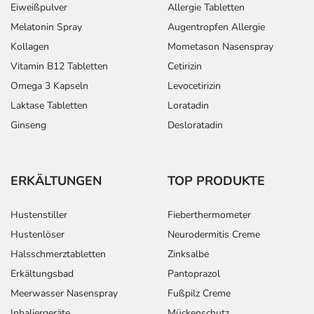
Eiweißpulver
Allergie Tabletten
Melatonin Spray
Augentropfen Allergie
Kollagen
Mometason Nasenspray
Vitamin B12 Tabletten
Cetirizin
Omega 3 Kapseln
Levocetirizin
Laktase Tabletten
Loratadin
Ginseng
Desloratadin
ERKÄLTUNGEN
TOP PRODUKTE
Hustenstiller
Fieberthermometer
Hustenlöser
Neurodermitis Creme
Halsschmerztabletten
Zinksalbe
Erkältungsbad
Pantoprazol
Meerwasser Nasenspray
Fußpilz Creme
Inhaliergeräte
Mückenschutz