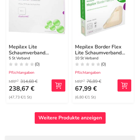
Mepilex Lite
Mepilex Border Flex
Schaumverband
Lite Schaumverband
17,5x17,5cm steril
4x5 cm
5 St Verband
10 St Verband
(0)
(0)
Pflichtangaben
Pflichtangaben
314,68 €
76,89 €
2
2
MRP
MRP
238,67 €
67,99 €
(47,73 €/1 St)
(6,80 €/1 St)
Weitere Produkte anzeigen