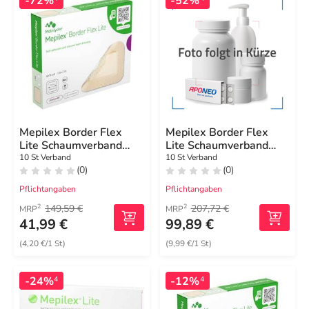
-72%
-52%
Mepilex Border Flex
Mepilex Border Flex
Lite Schaumverband
Lite Schaumverband
4x5 cm
10x10 cm
10 St Verband
10 St Verband
(0)
(0)
Pflichtangaben
Pflichtangaben
149,59 €
207,72 €
2
2
MRP
MRP
41,99 €
99,89 €
(4,20 €/1 St)
(9,99 €/1 St)
-24%
-12%
4
4