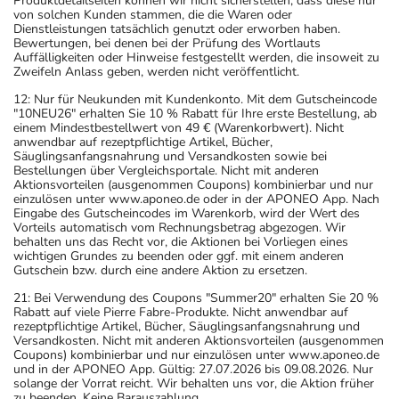
Produktdetailseiten können wir nicht sicherstellen, dass diese nur
von solchen Kunden stammen, die die Waren oder
Dienstleistungen tatsächlich genutzt oder erworben haben.
Bewertungen, bei denen bei der Prüfung des Wortlauts
Auffälligkeiten oder Hinweise festgestellt werden, die insoweit zu
Zweifeln Anlass geben, werden nicht veröffentlicht.
12: Nur für Neukunden mit Kundenkonto. Mit dem Gutscheincode
"10NEU26" erhalten Sie 10 % Rabatt für Ihre erste Bestellung, ab
einem Mindestbestellwert von 49 € (Warenkorbwert). Nicht
anwendbar auf rezeptpflichtige Artikel, Bücher,
Säuglingsanfangsnahrung und Versandkosten sowie bei
Bestellungen über Vergleichsportale. Nicht mit anderen
Aktionsvorteilen (ausgenommen Coupons) kombinierbar und nur
einzulösen unter www.aponeo.de oder in der APONEO App. Nach
Eingabe des Gutscheincodes im Warenkorb, wird der Wert des
Vorteils automatisch vom Rechnungsbetrag abgezogen. Wir
behalten uns das Recht vor, die Aktionen bei Vorliegen eines
wichtigen Grundes zu beenden oder ggf. mit einem anderen
Gutschein bzw. durch eine andere Aktion zu ersetzen.
21: Bei Verwendung des Coupons "Summer20" erhalten Sie 20 %
Rabatt auf viele Pierre Fabre-Produkte. Nicht anwendbar auf
rezeptpflichtige Artikel, Bücher, Säuglingsanfangsnahrung und
Versandkosten. Nicht mit anderen Aktionsvorteilen (ausgenommen
Coupons) kombinierbar und nur einzulösen unter www.aponeo.de
und in der APONEO App. Gültig: 27.07.2026 bis 09.08.2026. Nur
solange der Vorrat reicht. Wir behalten uns vor, die Aktion früher
zu beenden. Keine Barauszahlung.