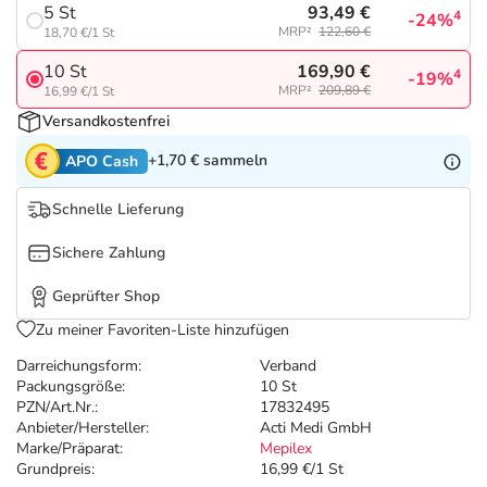
Refluthin, Lasea & Carmenthin Deals
Sport & Fitness
Täglich gut versorgt
93,49 €
5 St
4
-24%
MRP²
122,60 €
18,70 €/1 St
Salus Deals
Tierapotheke
169,90 €
10 St
4
-19%
MRP²
209,89 €
16,99 €/1 St
Versandkostenfrei
Vitamine & Mineralstoffe
+1,70 €
sammeln
APO Cash
Marken
Schnelle Lieferung
Sichere Zahlung
Geprüfter Shop
Zu meiner Favoriten-Liste hinzufügen
Darreichungsform:
Verband
Packungsgröße:
10 St
PZN/Art.Nr.:
17832495
Anbieter/Hersteller:
Acti Medi GmbH
Marke/Präparat:
Mepilex
Grundpreis:
16,99 €/1 St